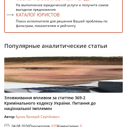
На выполнение юридической услуги и получите самое
выгодное предложение
КАТАЛОГ ЮРИСТОВ
Поиск исполнителя для решения Вашей проблемы по
фильтрам, показателям и рейтингу
Популярные аналитические статьи
Зловживання впливом за статтею 369-2
Кримінального кодексу України. Питання до
національної імплемен
Автор:
Буняк Валерій Сергійович
04.08.2026
Просмотров:
635
Коментарии:
0