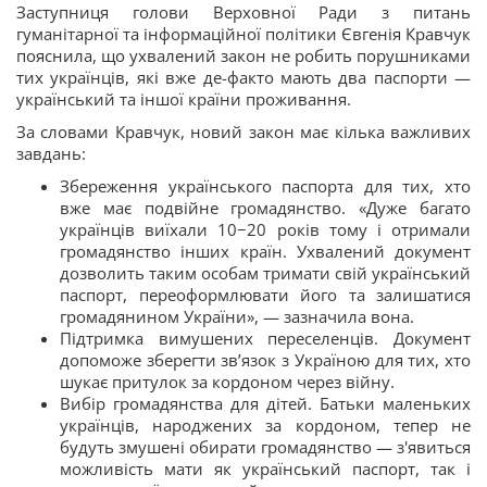
Заступниця голови Верховної Ради з питань
гуманітарної та інформаційної політики Євгенія Кравчук
пояснила, що ухвалений закон не робить порушниками
тих українців, які вже де-факто мають два паспорти —
український та іншої країни проживання.
За словами Кравчук, новий закон має кілька важливих
завдань:
Збереження українського паспорта для тих, хто
вже має подвійне громадянство. «Дуже багато
українців виїхали 10−20 років тому і отримали
громадянство інших країн. Ухвалений документ
дозволить таким особам тримати свій український
паспорт, переоформлювати його та залишатися
громадянином України», — зазначила вона.
Підтримка вимушених переселенців. Документ
допоможе зберегти зв’язок з Україною для тих, хто
шукає притулок за кордоном через війну.
Вибір громадянства для дітей. Батьки маленьких
українців, народжених за кордоном, тепер не
будуть змушені обирати громадянство — з'явиться
можливість мати як український паспорт, так і