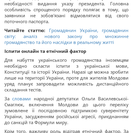
необхідності видання указу президента. Головна
особливість спрощеного порядку полягає в тому, що
заявники не зобов'язані відмовлятися від свого
поточного паспорта.
Читайте статтю:
Громадянин України, громадянин
світу: аналіз нового закону про множинне
громадянство та його наслідки в реальному житті
Іспити онлайн та етнічний фактор
Для набуття українського громадянства іноземцям
необхідно скласти іспити з української мови,
Конституції та історії України. Наразі це можна зробити
лише на території України, проте для жителів Молдови
уряд планує запровадити можливість дистанційного
складання тестів.
За
словами
народної депутатки Ольги Василевської-
Смаглюк, включення Молдови до цього переліку
зумовлене її послідовною підтримкою суверенітету
України, засудженням російської агресії, приєднанням
до санкцій та Формули миру.
Крім того, важливу роль відіграв етнічний фактор. За