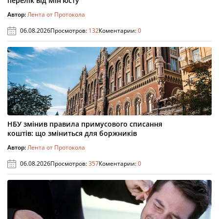
перелік від Мін’юсту
Автор:
Лента от Протокола
06.08.2026
Просмотров:
132
Коментарии:
0
НБУ змінив правила примусового списання
коштів: що зміниться для боржників
Автор:
Лента от Протокола
06.08.2026
Просмотров:
357
Коментарии:
0