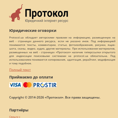
Юридические оговорки
Protocol.ua обладает авторскими правами на информацию, размещенную на
веб - страницах данного ресурса, если не указано иное. Под информацией
понимаются тексты, комментарии, статьи, фотоизображения, рисунки, ящик-
шота, сканы, видео, аудио, другие материалы. При использовании материалов,
размещенных на веб - страницах «Протокол» наличие гиперссылки открытого
для индексации поисковыми системами на protocol.ua обязательна. Под
использованием понимается копирования, адаптация, рерайтинг, модификация
и тому подобное.
Полный текст
Приймаємо до оплати
Copyright © 2014-2026 «Протокол». Все права защищены.
Партнёры
Серьги с