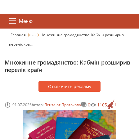
Меню
...
Главная
Множинне громадянство: Кабмін розширив
перелік кра...
Множинне громадянство: Кабмін розширив
перелік країн
Отключить рекламу
0
1105
01.07.2026
Автор:
Лента от Протокола
1