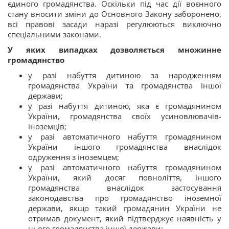
єдиного громадянства. Оскільки під час дії воєнного
стану вносити зміни до Основного Закону заборонено,
всі правові засади наразі регулюються виключно
спеціальними законами.
У яких випадках дозволяється множинне
громадянство
у разі набуття дитиною за народженням
громадянства України та громадянства іншої
держави;
у разі набуття дитиною, яка є громадянином
України, громадянства своїх усиновлювачів-
іноземців;
у разі автоматичного набуття громадянином
України іншого громадянства внаслідок
одруження з іноземцем;
у разі автоматичного набуття громадянином
України, який досяг повноліття, іншого
громадянства внаслідок застосування
законодавства про громадянство іноземної
держави, якщо такий громадянин України не
отримав документ, який підтверджує наявність у
нього громадянства іншої держави;