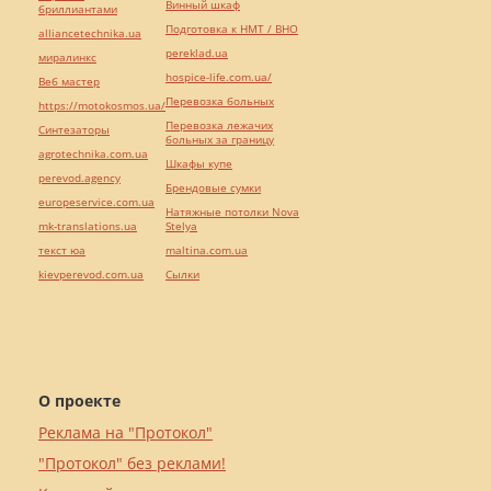
Винный шкаф
бриллиантами
Подготовка к НМТ / ВНО
alliancetechnika.ua
pereklad.ua
миралинкс
hospice-life.com.ua/
Веб мастер
Перевозка больных
https://motokosmos.ua/
Перевозка лежачих
Синтезаторы
больных за границу
agrotechnika.com.ua
Шкафы купе
perevod.agency
Брендовые сумки
europeservice.com.ua
Натяжные потолки Nova
mk-translations.ua
Stelya
текст юа
maltina.com.ua
kievperevod.com.ua
Cылки
О проекте
Реклама на "Протокол"
"Протокол" без реклами!