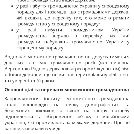
у разі набуття громадянства України у спрощеному
порядку для іноземців, що є громадянами держав,
які входять до переліку тих, хто може отримати
громадянство у спрощеному порядку;
у разі набуття громадянином України
громадянства держав з переліку тих, чиї
громадяни набувають громадянство України у
спрощеному порядку.
Водночас множинне громадянство не допускатиметься
для тих, хто має громадянство росії (яка визнана
Верховною Радою державою-агресором/окупантом) або
ж іншої держави, що не визнає територіальну цілісність
та суверенітет України.
Основні цілі та переваги множинного громадянства
Запровадження інститут множинного громадянства
стало відповіддю на низку демографічних та
безпекових викликів, а також на гостру потребу
відновлення та збереження зв’язку з мільйонами
українців, які проживають за межами держави. Про це
раніше зазначали в уряді.