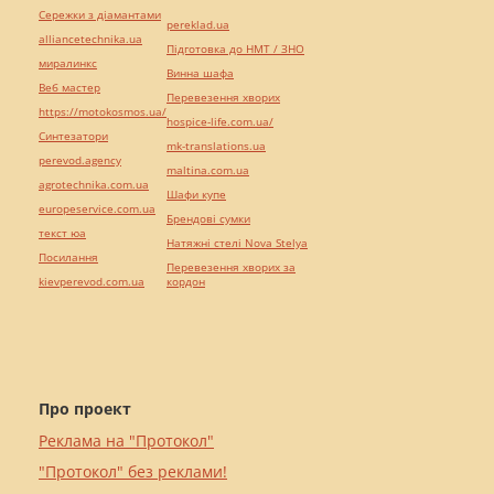
Сережки з діамантами
pereklad.ua
alliancetechnika.ua
Підготовка до НМТ / ЗНО
миралинкс
Винна шафа
Веб мастер
Перевезення хворих
https://motokosmos.ua/
hospice-life.com.ua/
Синтезатори
mk-translations.ua
perevod.agency
maltina.com.ua
agrotechnika.com.ua
Шафи купе
europeservice.com.ua
Брендові сумки
текст юа
Натяжні стелі Nova Stelya
Посилання
Перевезення хворих за
kievperevod.com.ua
кордон
Про проект
Реклама на "Протокол"
"Протокол" без реклами!