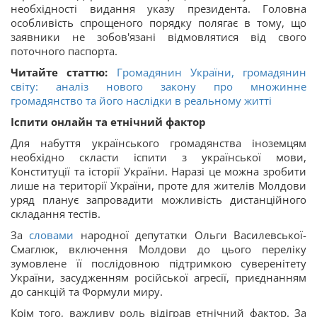
необхідності видання указу президента. Головна
особливість спрощеного порядку полягає в тому, що
заявники не зобов'язані відмовлятися від свого
поточного паспорта.
Читайте статтю:
Громадянин України, громадянин
світу: аналіз нового закону про множинне
громадянство та його наслідки в реальному житті
Іспити онлайн та етнічний фактор
Для набуття українського громадянства іноземцям
необхідно скласти іспити з української мови,
Конституції та історії України. Наразі це можна зробити
лише на території України, проте для жителів Молдови
уряд планує запровадити можливість дистанційного
складання тестів.
За
словами
народної депутатки Ольги Василевської-
Смаглюк, включення Молдови до цього переліку
зумовлене її послідовною підтримкою суверенітету
України, засудженням російської агресії, приєднанням
до санкцій та Формули миру.
Крім того, важливу роль відіграв етнічний фактор. За