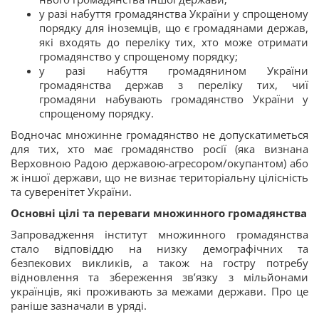
у разі набуття громадянства України у спрощеному
порядку для іноземців, що є громадянами держав,
які входять до переліку тих, хто може отримати
громадянство у спрощеному порядку;
у разі набуття громадянином України
громадянства держав з переліку тих, чиї
громадяни набувають громадянство України у
спрощеному порядку.
Водночас множинне громадянство не допускатиметься
для тих, хто має громадянство росії (яка визнана
Верховною Радою державою-агресором/окупантом) або
ж іншої держави, що не визнає територіальну цілісність
та суверенітет України.
Основні цілі та переваги множинного громадянства
Запровадження інститут множинного громадянства
стало відповіддю на низку демографічних та
безпекових викликів, а також на гостру потребу
відновлення та збереження зв’язку з мільйонами
українців, які проживають за межами держави. Про це
раніше зазначали в уряді.