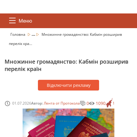
Меню
...
Головна
Множинне громадянство: Кабмін розширив
перелік кра...
Множинне громадянство: Кабмін розширив
перелік країн
Відключити рекламу
0
1090
01.07.2026
Автор:
Лента от Протокола
1