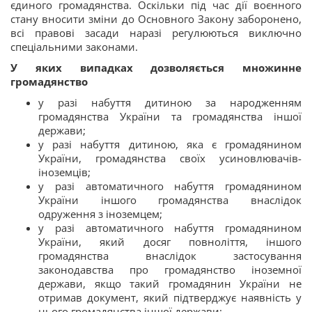
єдиного громадянства. Оскільки під час дії воєнного
стану вносити зміни до Основного Закону заборонено,
всі правові засади наразі регулюються виключно
спеціальними законами.
У яких випадках дозволяється множинне
громадянство
у разі набуття дитиною за народженням
громадянства України та громадянства іншої
держави;
у разі набуття дитиною, яка є громадянином
України, громадянства своїх усиновлювачів-
іноземців;
у разі автоматичного набуття громадянином
України іншого громадянства внаслідок
одруження з іноземцем;
у разі автоматичного набуття громадянином
України, який досяг повноліття, іншого
громадянства внаслідок застосування
законодавства про громадянство іноземної
держави, якщо такий громадянин України не
отримав документ, який підтверджує наявність у
нього громадянства іншої держави;