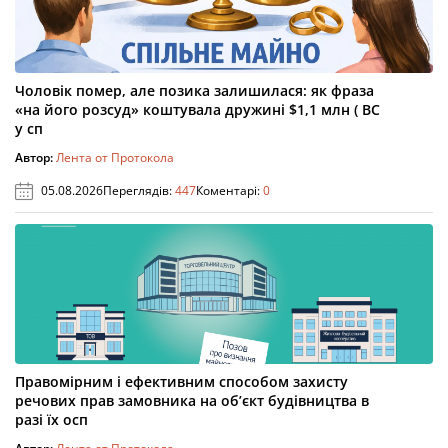
Чоловік помер, але позика залишилася: як фраза
«на його розсуд» коштувала дружині $1,1 млн ( ВС
у сп
Автор:
Лента от Протокола
05.08.2026
Переглядів:
447
Коментарі:
0
Правомірним і ефективним способом захисту
речових прав замовника на об’єкт будівництва в
разі їх осп