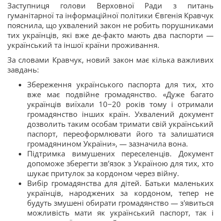
Заступниця голови Верховної Ради з питань
гуманітарної та інформаційної політики Євгенія Кравчук
пояснила, що ухвалений закон не робить порушниками
тих українців, які вже де-факто мають два паспорти —
український та іншої країни проживання.
За словами Кравчук, новий закон має кілька важливих
завдань:
Збереження українського паспорта для тих, хто
вже має подвійне громадянство. «Дуже багато
українців виїхали 10−20 років тому і отримали
громадянство інших країн. Ухвалений документ
дозволить таким особам тримати свій український
паспорт, переоформлювати його та залишатися
громадянином України», — зазначила вона.
Підтримка вимушених переселенців. Документ
допоможе зберегти зв’язок з Україною для тих, хто
шукає притулок за кордоном через війну.
Вибір громадянства для дітей. Батьки маленьких
українців, народжених за кордоном, тепер не
будуть змушені обирати громадянство — з'явиться
можливість мати як український паспорт, так і