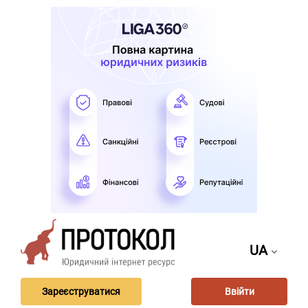
UA
Зареєструватися
Ввійти