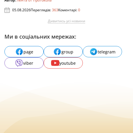
Автор:
Лента от Протокола
05.08.2026
Переглядів:
363
Коментарі:
0
Дивитись усі новини
Ми в соціальних мережах:
page
group
telegram
viber
youtube