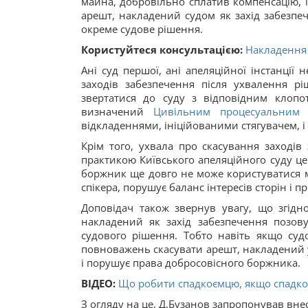
майна, добровільно сплатив компенсацію, 
арешт, накладений судом як захід забезпе
окреме судове рішення.
Користуйтеся консультацією:
Накладення 
Ані суд першої, ані апеляційної інстанці
заходів забезпечення після ухвалення р
звертатися до суду з відповідним клопо
визначений
Цивільним процесуальним 
відкладеннями, ініційованими стягувачем, і
Крім того, ухвала про скасування заходів
практикою Київського апеляційного суду це
боржник ще довго не може користуватися м
спікера, порушує баланс інтересів сторін і 
Доповідач також звернув увагу, що згідно
накладений як захід забезпечення позов
судового рішення. Тобто навіть якщо су
повноважень скасувати арешт, накладений 
і порушує права добросовісного боржника.
ВІДЕО:
Що робити спадкоємцю, якщо спадко
З огляду на це, Д.Бузанов запропонував вне