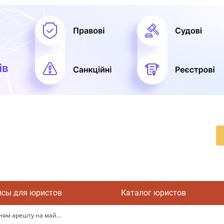
исы для юристов
Каталог юристов
ям арешту на май...