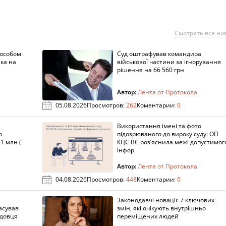
Смотреть все но
пособом
Суд оштрафував командира
ка на
військової частини за ігнорування
рішення на 66 560 грн
Автор:
Лента от Протокола
05.08.2026
Просмотров:
262
Коментарии:
0
Використання імені та фото
о
підозрюваного до вироку суду: ОП
1 млн (
КЦС ВС роз’яснила межі допустимог
інфор
Автор:
Лента от Протокола
04.08.2026
Просмотров:
448
Коментарии:
0
Законодавчі новації: 7 ключових
асував
змін, які очікують внутрішньо
адовця
переміщених людей