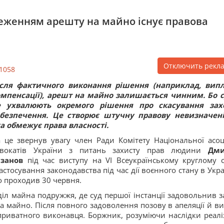
еженням арешту на майно існує правова
Отключить рекл
1058
ісля фактичного виконання рішення (наприклад, вип
мпенсації), арешт на майно залишається чинним. Бо 
е ухвалюють окремого рішення про скасування зах
абезпечення. Це створює штучну правову невизначені
а обмежує права власності.
 це звернув увагу член Ради Комітету Національної асоці
двокатів України з питань захисту прав людини
Дми
узанов
під час виступу на VI Всеукраїнському круглому с
астосування законодавства під час дії воєнного стану в Украї
 проходив 30 червня.
діл майна подружжя, де суд першої інстанції задовольнив з
а майно. Після повного задоволення позову в апеляції й ви
приватного виконавця. Боржник, розуміючи наслідки реаліз