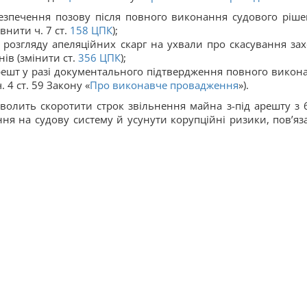
езпечення позову після повного виконання судового ріше
нити ч. 7 ст.
158
ЦПК
);
 розгляду апеляційних скарг на ухвали про скасування зах
ів (змінити ст.
356
ЦПК
);
ешт у разі документального підтвердження повного викон
4 ст. 59 Закону «
Про виконавче провадження
»).
озволить скоротити строк звільнення майна з-під арешту з 
ня на судову систему й усунути корупційні ризики, пов’яза