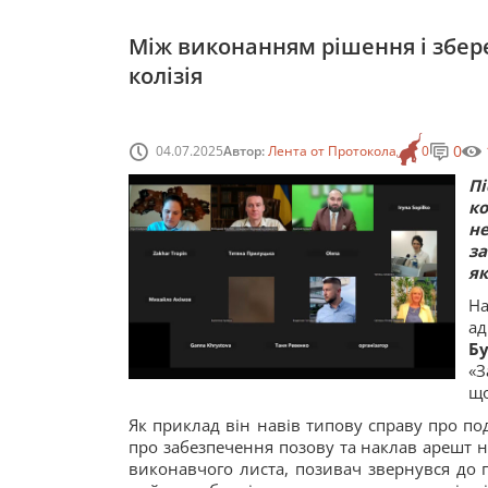
Між виконанням рішення і збер
колізія
0
04.07.2025
Автор:
Лента от Протокола
0
П
ко
н
з
як
На
а
Б
«З
що
Як приклад він навів типову справу про по
про забезпечення позову та наклав арешт н
виконавчого листа, позивач звернувся до 