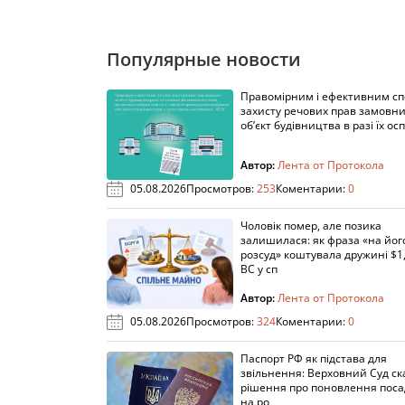
Популярные новости
Правомірним і ефективним с
захисту речових прав замовни
об’єкт будівництва в разі їх осп
Автор:
Лента от Протокола
05.08.2026
Просмотров:
253
Коментарии:
0
Чоловік помер, але позика
залишилася: як фраза «на йог
розсуд» коштувала дружині $1,
ВС у сп
Автор:
Лента от Протокола
05.08.2026
Просмотров:
324
Коментарии:
0
Паспорт РФ як підстава для
звільнення: Верховний Суд ск
рішення про поновлення пос
на ро