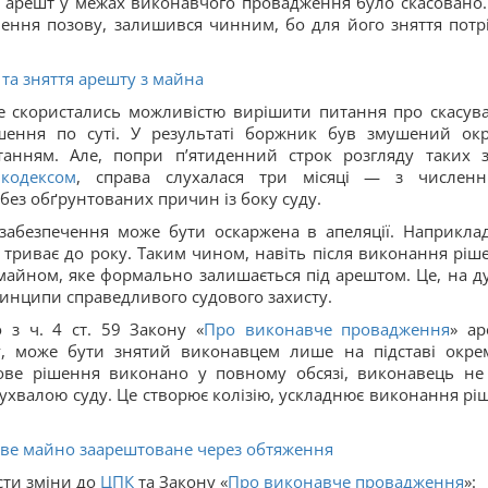
і арешт у межах виконавчого провадження було скасовано.
чення позову, залишився чинним, бо для його зняття потр
та зняття арешту з майна
ї не скористались можливістю вирішити питання про скасув
ішення по суті. У результаті боржник був змушений ок
танням. Але, попри п’ятиденний строк розгляду таких з
кодексом
, справа слухалася три місяці — з числен
 без обґрунтованих причин із боку суду.
 забезпечення може бути оскаржена в апеляції. Наприклад
 триває до року. Таким чином, навіть після виконання ріш
айном, яке формально залишається під арештом. Це, на д
принципи справедливого судового захисту.
 з ч. 4 ст. 59 Закону «
Про виконавче провадження
» ар
у, може бути знятий виконавцем лише на підставі окре
дове рішення виконано у повному обсязі, виконавець не
ухвалою суду. Це створює колізію, ускладнює виконання рі
ве майно заарештоване через обтяження
сти зміни до
ЦПК
та Закону «
Про виконавче провадження
»: