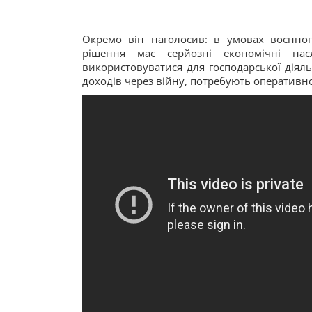
Окремо він наголосив: в умовах воєнног
рішення має серйозні економічні на
використовуватися для господарської діяль
доходів через війну, потребують оперативн