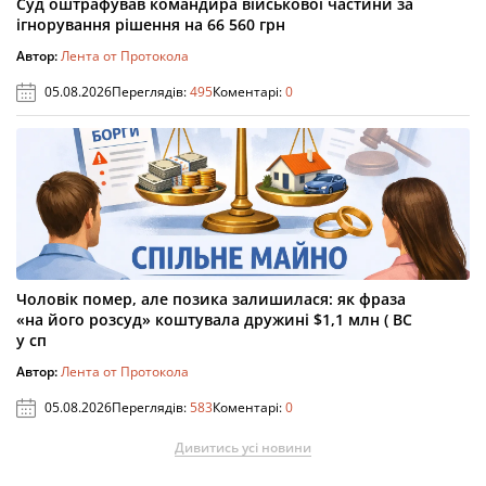
Суд оштрафував командира військової частини за
ігнорування рішення на 66 560 грн
Автор:
Лента от Протокола
05.08.2026
Переглядів:
495
Коментарі:
0
Чоловік помер, але позика залишилася: як фраза
«на його розсуд» коштувала дружині $1,1 млн ( ВС
у сп
Автор:
Лента от Протокола
05.08.2026
Переглядів:
583
Коментарі:
0
Дивитись усі новини