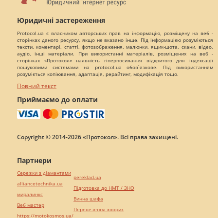
Юридичні застереження
Protocol.ua є власником авторських прав на інформацію, розміщену на веб -
сторінках даного ресурсу, якщо не вказано інше. Під інформацією розуміються
тексти, коментарі, статті, фотозображення, малюнки, ящик-шота, скани, відео,
аудіо, інші матеріали. При використанні матеріалів, розміщених на веб -
сторінках «Протокол» наявність гіперпосилання відкритого для індексації
пошуковими системами на protocol.ua обов`язкове. Під використанням
розуміється копіювання, адаптація, рерайтинг, модифікація тощо.
Повний текст
Приймаємо до оплати
Copyright © 2014-2026 «Протокол». Всі права захищені.
Партнери
Сережки з діамантами
pereklad.ua
alliancetechnika.ua
Підготовка до НМТ / ЗНО
миралинкс
Винна шафа
Веб мастер
Перевезення хворих
https://motokosmos.ua/