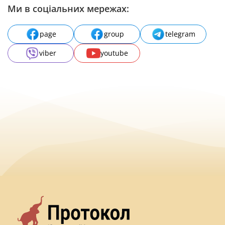
Ми в соціальних мережах:
page
group
telegram
viber
youtube