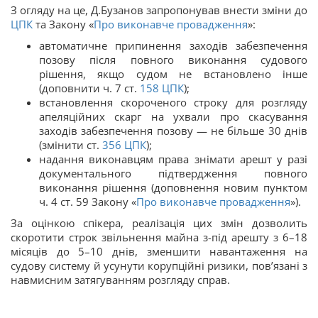
З огляду на це, Д.Бузанов запропонував внести зміни до
ЦПК
та Закону «
Про виконавче провадження
»:
автоматичне припинення заходів забезпечення
позову після повного виконання судового
рішення, якщо судом не встановлено інше
(доповнити ч. 7 ст.
158
ЦПК
);
встановлення скороченого строку для розгляду
апеляційних скарг на ухвали про скасування
заходів забезпечення позову — не більше 30 днів
(змінити ст.
356
ЦПК
);
надання виконавцям права знімати арешт у разі
документального підтвердження повного
виконання рішення (доповнення новим пунктом
ч. 4 ст. 59 Закону «
Про виконавче провадження
»).
За оцінкою спікера, реалізація цих змін дозволить
скоротити строк звільнення майна з-під арешту з 6–18
місяців до 5–10 днів, зменшити навантаження на
судову систему й усунути корупційні ризики, пов’язані з
навмисним затягуванням розгляду справ.