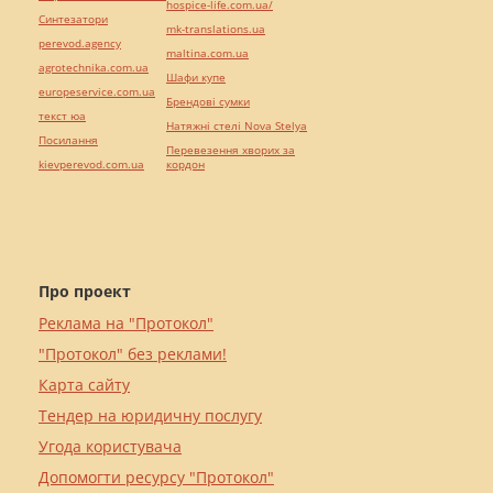
hospice-life.com.ua/
Синтезатори
mk-translations.ua
perevod.agency
maltina.com.ua
agrotechnika.com.ua
Шафи купе
europeservice.com.ua
Брендові сумки
текст юа
Натяжні стелі Nova Stelya
Посилання
Перевезення хворих за
kievperevod.com.ua
кордон
Про проект
Реклама на "Протокол"
"Протокол" без реклами!
Карта сайту
Тендер на юридичну послугу
Угода користувача
Допомогти ресурсу "Протокол"