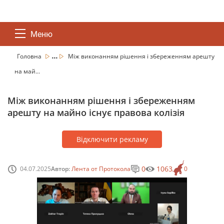
Меню
...
Головна
Між виконанням рішення і збереженням арешту
на май...
Між виконанням рішення і збереженням
арешту на майно існує правова колізія
Відключити рекламу
0
1063
04.07.2025
Автор:
Лента от Протокола
0