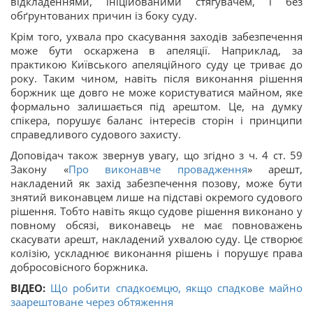
відкладеннями, ініційованими стягувачем, і без
обґрунтованих причин із боку суду.
Крім того, ухвала про скасування заходів забезпечення
може бути оскаржена в апеляції. Наприклад, за
практикою Київського апеляційного суду це триває до
року. Таким чином, навіть після виконання рішення
боржник ще довго не може користуватися майном, яке
формально залишається під арештом. Це, на думку
спікера, порушує баланс інтересів сторін і принципи
справедливого судового захисту.
Доповідач також звернув увагу, що згідно з ч. 4 ст. 59
Закону «
Про виконавче провадження
» арешт,
накладений як захід забезпечення позову, може бути
знятий виконавцем лише на підставі окремого судового
рішення. Тобто навіть якщо судове рішення виконано у
повному обсязі, виконавець не має повноважень
скасувати арешт, накладений ухвалою суду. Це створює
колізію, ускладнює виконання рішень і порушує права
добросовісного боржника.
ВІДЕО:
Що робити спадкоємцю, якщо спадкове майно
заарештоване через обтяження