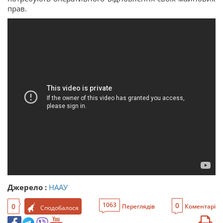
прав.
Джерело :
НААУ
0
1063
0
Переглядів
Коментарі
Сподобалося