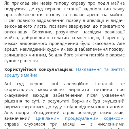
Як приклад він навів типову справу про поділ майна
подружжя, де суд першої інстанції задовольнив заяву
про забезпечення позову та наклав арешт на майно.
Після повного задоволення позову в апеляції й видачі
виконавчого листа, позивач звернувся до приватного
виконавця. Боржник, розуміючи наслідки реалізації
майна, добровільно сплатив компенсацію, і арешт у
межах виконавчого провадження було скасовано. Але
арешт, накладений судом як захід забезпечення позову,
залишився чинним, бо для його зняття потрібно окреме
судове рішення.
Користуйтеся консультацією:
Накладення та зняття
арешту з майна
Ані суд першої, ані апеляційної інстанції не
скористались можливістю вирішити питання про
скасування заходів забезпечення після ухвалення
рішення по суті. У результаті боржник був змушений
окремо звертатися до суду з відповідним клопотанням.
Але, попри п’ятиденний строк розгляду таких заяв,
визначений
Цивільним процесуальним кодексом
,
справа слухалася три місяці — з численними