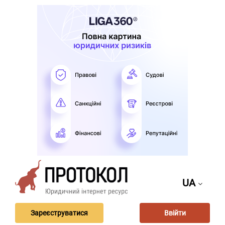
UA
Зареєструватися
Ввійти