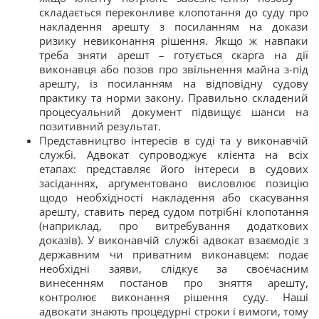
складається переконливе клопотання до суду про
накладення арешту з посиланням на докази
ризику невиконання рішення. Якщо ж навпаки
треба зняти арешт – готується скарга на дії
виконавця або позов про звільнення майна з-під
арешту, із посиланням на відповідну судову
практику та норми закону. Правильно складений
процесуальний документ підвищує шанси на
позитивний результат.
Представництво інтересів в суді та у виконавчій
службі. Адвокат супроводжує клієнта на всіх
етапах: представляє його інтереси в судових
засіданнях, аргументовано висловлює позицію
щодо необхідності накладення або скасування
арешту, ставить перед судом потрібні клопотання
(наприклад, про витребування додаткових
доказів). У виконавчій службі адвокат взаємодіє з
державним чи приватним виконавцем: подає
необхідні заяви, слідкує за своєчасним
винесенням постанов про зняття арешту,
контролює виконання рішення суду. Наші
адвокати знають процедурні строки і вимоги, тому