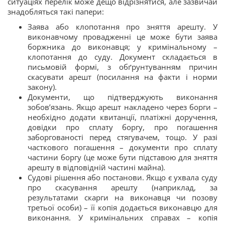
ситуаціях перелік може дещо відрізнятися, але зазвичай
знадобляться такі папери:
Заява або клопотання про зняття арешту. У
виконавчому провадженні це може бути заява
боржника до виконавця; у кримінальному –
клопотання до суду. Документ складається в
письмовій формі, з обґрунтуванням причин
скасувати арешт (посилання на факти і норми
закону).
Документи, що підтверджують виконання
зобов’язань. Якщо арешт накладено через борги –
необхідно додати квитанції, платіжні доручення,
довідки про сплату боргу, про погашення
заборгованості перед стягувачем, тощо. У разі
часткового погашення – документи про сплату
частини боргу (це може бути підставою для зняття
арешту в відповідній частині майна).
Судові рішення або постанови. Якщо є ухвала суду
про скасування арешту (наприклад, за
результатами скарги на виконавця чи позову
третьої особи) – її копія додається виконавцю для
виконання. У кримінальних справах – копія