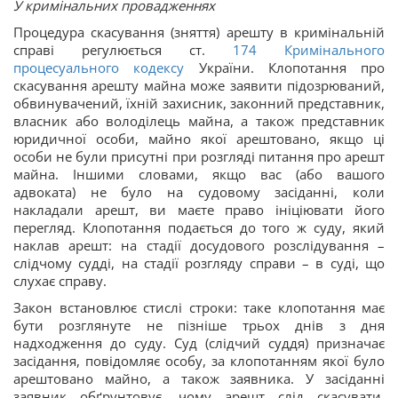
У кримінальних провадженнях
Процедура скасування (зняття) арешту в кримінальній
справі регулюється ст.
174
Кримінального
процесуального кодексу
України. Клопотання про
скасування арешту майна може заявити підозрюваний,
обвинувачений, їхній захисник, законний представник,
власник або володілець майна, а також представник
юридичної особи, майно якої арештовано, якщо ці
особи не були присутні при розгляді питання про арешт
майна. Іншими словами, якщо вас (або вашого
адвоката) не було на судовому засіданні, коли
накладали арешт, ви маєте право ініціювати його
перегляд. Клопотання подається до того ж суду, який
наклав арешт: на стадії досудового розслідування –
слідчому судді, на стадії розгляду справи – в суді, що
слухає справу.
Закон встановлює стислі строки: таке клопотання має
бути розглянуте не пізніше трьох днів з дня
надходження до суду. Суд (слідчий суддя) призначає
засідання, повідомляє особу, за клопотанням якої було
арештовано майно, а також заявника. У засіданні
заявник обґрунтовує, чому арешт слід скасувати.