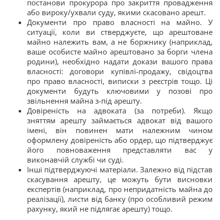
постанови прокурора про закриття провадження
або вироку/ухвали суду, якими скасовано арешт.
Документи про право власності на майно. У
ситуації, коли ви стверджуєте, що арештоване
майно належить вам, а не боржнику (наприклад,
ваше особисте майно арештовано за борги члена
родини), необхідно надати докази вашого права
власності: договори купівлі-продажу, свідоцтва
про право власності, виписки з реєстрів тощо. Ці
документи будуть ключовими у позові про
звільнення майна з-під арешту.
Довіреність на адвоката (за потреби). Якщо
зняттям арешту займається адвокат від вашого
імені, він повинен мати належним чином
оформлену довіреність або ордер, що підтверджує
його повноваження представляти вас у
виконавчій службі чи суді.
Інші підтверджуючі матеріали. Залежно від підстав
скасування арешту, це можуть бути висновки
експертів (наприклад, про непридатність майна до
реалізації), листи від банку (про особливий режим
рахунку, який не підлягає арешту) тощо.