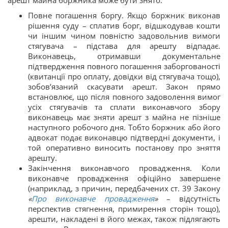
Повне погашення боргу. Якщо боржник виконав
рішення суду – сплатив борг, відшкодував кошти
чи іншим чином повністю задовольнив вимоги
стягувача – підстава для арешту відпадає.
Виконавець, отримавши документальне
підтвердження повного погашення заборгованості
(квитанції про оплату, довідки від стягувача тощо),
зобов’язаний скасувати арешт. Закон прямо
встановлює, що після повного задоволення вимог
усіх стягувачів та сплати виконавчого збору
виконавець має зняти арешт з майна не пізніше
наступного робочого дня. Тобто боржник або його
адвокат подає виконавцю підтвердні документи, і
той оперативно виносить постанову про зняття
арешту.
Закінчення виконавчого провадження. Коли
виконавче провадження офіційно завершене
(наприклад, з причин, передбачених ст. 39 Закону
«
Про виконавче провадження
»
– відсутність
перспектив стягнення, примирення сторін тощо),
арешти, накладені в його межах, також підлягають