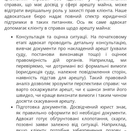
справах, що має досвід у сфері арешту майна, може
відіграти вирішальну роль у захисті прав клієнта. Наше
адвокатське бюро надає повний спектр юридичної
підтримки в таких питаннях. Ось як саме адвокат
допомагає клієнту в справах щодо арешту майна:
Консультація та оцінка ситуації. На початковому
етапі адвокат проводить детальну консультацію,
вивчає документи про накладений арешт (ухвали
суду, постанови виконавця тощо) і оцінює
правомірність дій органів. Наприклад, ми
перевіряємо, чи дотримані всі формальні вимоги
(юрисдикція суду, належне повідомлення сторін,
наявність підстав для арешту). Такий правовий
аналіз дозволяє зрозуміти перспективи справи: чи
варто оскаржувати арешт, чи є шанси зняти його
швидко, чи краще виконати вимоги і таким чином
досягти скасування арешту.
Підготовка документів. Досвідчений юрист знає,
як правильно оформити всі необхідні документи.
Адвокат готує обґрунтовані клопотання, скарги,
позовні заяви залежно від ситуації. Наприклад,
якщо клієнту потрібне забезпечення позову –