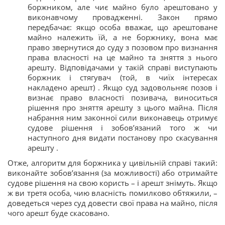
боржником, але чиє майно було арештовано у
виконавчому провадженні. Закон прямо
передбачає: якщо особа вважає, що арештоване
майно належить їй, а не боржнику, вона має
право звернутися до суду з позовом про визнання
права власності на це майно та зняття з нього
арешту. Відповідачами у такій справі виступають
боржник і стягувач (той, в чиїх інтересах
накладено арешт) . Якщо суд задовольняє позов і
визнає право власності позивача, виноситься
рішення про зняття арешту з цього майна. Після
набрання ним законної сили виконавець отримує
судове рішення і зобов’язаний того ж чи
наступного дня видати постанову про скасування
арешту .
Отже, алгоритм для боржника у цивільній справі такий:
виконайте зобов’язання (за можливості) або отримайте
судове рішення на свою користь – і арешт знімуть. Якщо
ж ви третя особа, чию власність помилково обтяжили, –
доведеться через суд довести свої права на майно, після
чого арешт буде скасовано.