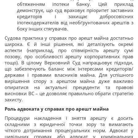
обтяженням іпотеки банку. Цей приклад
демонструє, що суд враховує пріоритет заставних
кредиторів і захищає добросовісних
іпотекодержателів від необґрунтованих арештів з
боку інших стягувачів.
Судова практика у справах про арешт майна достатньо
широка. Є й інші рішення, які деталізують окремі
аспекти (наприклад, про співмірність арешту сумі
позову, про особливості арешту корпоративних прав
тощо). В цілому Верховний Суд напрацьовує підходи,
що забезпечують баланс між інтересами кредиторів/
держави і правами власників майна. Для успішного
вирішення спору з арештом майна дуже важливо
опиратися на актуальні прецеденти та правові
висновки ВС – це дозволяє правильно обрати стратегію
захисту.
Роль адвоката у справах про арешт майна
Процедури накладення і зняття арешту є досить
складними з юридичної точки зору та вимагають
чіткого дотримання процесуальних норм. Адвокат у
цивільних справах або адвокат у кримінальних