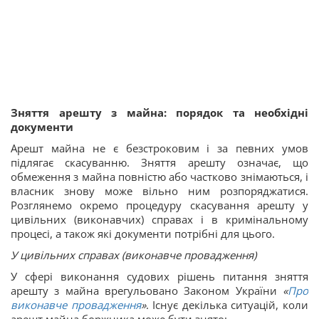
Зняття арешту з майна: порядок та необхідні
документи
Арешт майна не є безстроковим і за певних умов
підлягає скасуванню. Зняття арешту означає, що
обмеження з майна повністю або частково знімаються, і
власник знову може вільно ним розпоряджатися.
Розглянемо окремо процедуру скасування арешту у
цивільних (виконавчих) справах і в кримінальному
процесі, а також які документи потрібні для цього.
У цивільних справах (виконавче провадження)
У сфері виконання судових рішень питання зняття
арешту з майна врегульовано Законом України
«
Про
виконавче провадження
»
. Існує декілька ситуацій, коли
арешт майна боржника може бути знято: