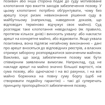
позивач або інша сторона подає до суду мотивоване
клопотання про вжиття заходів забезпечення позову. У
цьому клопотанні потрібно обґрунтувати, чому без
арешту існує ризик невиконання рішення суду в
майбутньому (наприклад, наведення доказів, що
відповідач терміново відчужує своє майно). Суд
розглядає таке клопотання невідкладно (як правило,
протягом кількох днів) і виносить ухвалу: або накласти
арешт на конкретне майно, або відмовити. Якщо ухвала
позитивна, вона підлягає негайному виконанню – дані
про арешт вносяться до відповідних реєстрів, а власник
отримує заборону розпоряджатися зазначеним майном.
Важливо, що захід забезпечення позову має бути
співмірним заявленим вимогам. Наприклад, суд не
накладе арешт на майно значно більшої вартості, ніж
сума позову, або
одночасно
і на всі рахунки, і на все
майно боржника на повну суму боргу (щоб не
створювати подвійну гарантію) – такі дії суперечать
принципу пропорційності забезпечення позову.