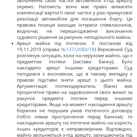
звільнення
своєї частки
автомобіля з-під арешту
окремо. Натомість вона має право вимагати
компенсації вартості своєї частки у разі примусової
реалізації автомобіля для погашення боргу. Ця
правова позиція захищає інтереси співвласників,
водночас не перешкоджаючи виконанню
судового рішення за рахунок неподільного майна.
Арешт майна під іпотекою. У постанові від
19.11.2019 (справа
№137/2080/18
) Верховний Суд
розглянув ситуацію, коли на нерухоме майно, що є
предметом іпотеки (застави банку), було
накладено арешт іншими кредиторами. Суд
погодився з висновком, що в такому випадку є
правові підстави зняти арешт з цього майна.
Аргументація: іпотекодержатель (банк) має
пріоритетне право на задоволення своїх вимог за
рахунок предмета іпотеки перед іншими
кредиторами. Якщо на момент накладення арешту
боржник не порушив умов іпотечного договору
(тобто немає прострочення перед банком), то
накладення арешту на іпотечне майно на користь
інших кредиторів є неправомірним. Відповідно,
майно звільняється з-під арешту, залишаючись під