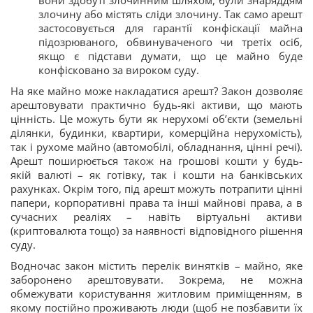
злочину або містять сліди злочину. Так само арешт
застосовується для гарантії конфіскації майна
підозрюваного, обвинуваченого чи третіх осіб,
якщо є підстави думати, що це майно буде
конфісковано за вироком суду.
На яке майно може накладатися арешт? Закон дозволяє
арештовувати практично будь-які активи, що мають
цінність. Це можуть бути як нерухомі об’єкти (земельні
ділянки, будинки, квартири, комерційна нерухомість),
так і рухоме майно (автомобілі, обладнання, цінні речі).
Арешт поширюється також на грошові кошти у будь-
якій валюті – як готівку, так і кошти на банківських
рахунках. Окрім того, під арешт можуть потрапити цінні
папери, корпоративні права та інші майнові права, а в
сучасних реаліях – навіть віртуальні активи
(криптовалюта тощо) за наявності відповідного рішення
суду.
Водночас закон містить перелік винятків – майно, яке
заборонено арештовувати. Зокрема, не можна
обмежувати користування житловим приміщенням, в
якому постійно проживають люди (щоб не позбавити їх