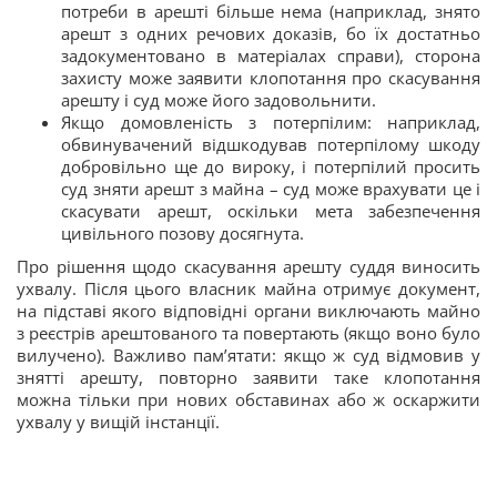
потреби в арешті більше нема (наприклад, знято
арешт з одних речових доказів, бо їх достатньо
задокументовано в матеріалах справи), сторона
захисту може заявити клопотання про скасування
арешту і суд може його задовольнити.
Якщо домовленість з потерпілим: наприклад,
обвинувачений відшкодував потерпілому шкоду
добровільно ще до вироку, і потерпілий просить
суд зняти арешт з майна – суд може врахувати це і
скасувати арешт, оскільки мета забезпечення
цивільного позову досягнута.
Про рішення щодо скасування арешту суддя виносить
ухвалу. Після цього власник майна отримує документ,
на підставі якого відповідні органи виключають майно
з реєстрів арештованого та повертають (якщо воно було
вилучено). Важливо пам’ятати: якщо ж суд відмовив у
знятті арешту, повторно заявити таке клопотання
можна тільки при нових обставинах або ж оскаржити
ухвалу у вищій інстанції.