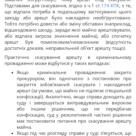
Підставами для скасування, згідно з ч.1 ст.
174
КПК
, є те,
що відпала потреба в подальшому застосуванні цього
заходу або арешт було накладено необґрунтовано.
Тобто потрібно довести або зміну обставин (наприклад,
відшкодовано шкоду, заради якої майно арештовували,
або відпала загроза зникнення майна), або спочатку
арешт був помилковим/незаконним (відсутність
достатніх доказів, неправильний об’єкт арешту тощо).
Практично скасування арешту в кримінальному
провадженні може відбутися у таких випадках:
Якщо кримінальне провадження закрито
прокурором, він одночасно з постановою про
закриття зобов’язаний скасувати і накладений
арешт (за умови, що майно не підлягає спеціальній
конфіскації). Аналогічно, якщо справа доходить до
суду і завершується виправдувальним вироком
або іншим рішенням, що не передбачає
конфіскацію, суд у резолютивній частині рішення
має постановити питання про скасування арешту
майна.
Якщо під час розгляду справи у суді з’ясується, що