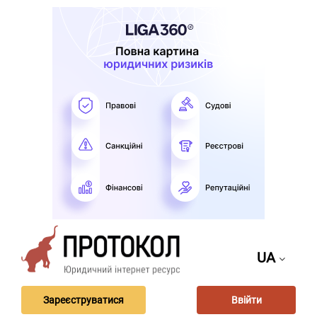
UA
Зареєструватися
Ввійти