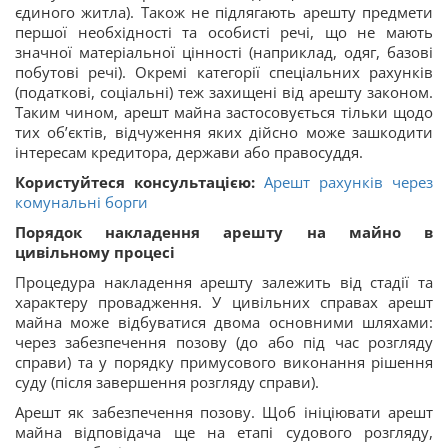
єдиного житла). Також не підлягають арешту предмети
першої необхідності та особисті речі, що не мають
значної матеріальної цінності (наприклад, одяг, базові
побутові речі). Окремі категорії спеціальних рахунків
(податкові, соціальні) теж захищені від арешту законом.
Таким чином, арешт майна застосовується тільки щодо
тих об’єктів, відчуження яких дійсно може зашкодити
інтересам кредитора, держави або правосуддя.
Користуйтеся консультацією:
Арешт рахунків через
комунальні борги
Порядок накладення арешту на майно в
цивільному процесі
Процедура накладення арешту залежить від стадії та
характеру провадження. У цивільних справах арешт
майна може відбуватися двома основними шляхами:
через забезпечення позову (до або під час розгляду
справи) та у порядку примусового виконання рішення
суду (після завершення розгляду справи).
Арешт як забезпечення позову. Щоб ініціювати арешт
майна відповідача ще на етапі судового розгляду,