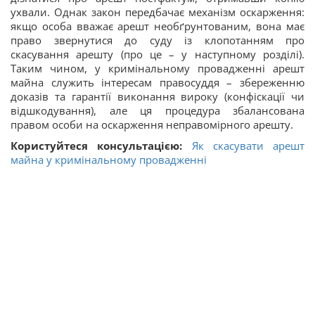
ухвали. Однак закон передбачає механізм оскарження:
якщо особа вважає арешт необґрунтованим, вона має
право звернутися до суду із клопотанням про
скасування арешту (про це – у наступному розділі).
Таким чином, у кримінальному провадженні арешт
майна служить інтересам правосуддя – збереженню
доказів та гарантії виконання вироку (конфіскації чи
відшкодування), але ця процедура збалансована
правом особи на оскарження неправомірного арешту.
Користуйтеся консультацією:
Як скасувати арешт
майна у кримінальному провадженні