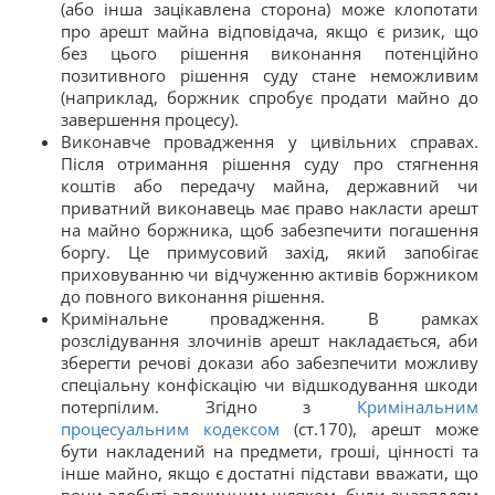
(або інша зацікавлена сторона) може клопотати
про арешт майна відповідача, якщо є ризик, що
без цього рішення виконання потенційно
позитивного рішення суду стане неможливим
(наприклад, боржник спробує продати майно до
завершення процесу).
Виконавче провадження у цивільних справах.
Після отримання рішення суду про стягнення
коштів або передачу майна, державний чи
приватний виконавець має право накласти арешт
на майно боржника, щоб забезпечити погашення
боргу. Це примусовий захід, який запобігає
приховуванню чи відчуженню активів боржником
до повного виконання рішення.
Кримінальне провадження. В рамках
розслідування злочинів арешт накладається, аби
зберегти речові докази або забезпечити можливу
спеціальну конфіскацію чи відшкодування шкоди
потерпілим. Згідно з
Кримінальним
процесуальним кодексом
(ст.170), арешт може
бути накладений на предмети, гроші, цінності та
інше майно, якщо є достатні підстави вважати, що
вони здобуті злочинним шляхом, були знаряддям