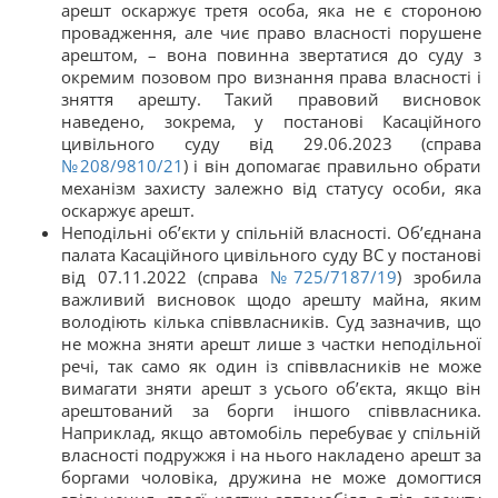
арешт оскаржує третя особа, яка не є стороною
провадження, але чиє право власності порушене
арештом, – вона повинна звертатися до суду з
окремим позовом про визнання права власності і
зняття арешту. Такий правовий висновок
наведено, зокрема, у постанові Касаційного
цивільного суду від 29.06.2023 (справа
№208/9810/21
) і він допомагає правильно обрати
механізм захисту залежно від статусу особи, яка
оскаржує арешт.
Неподільні об’єкти у спільній власності. Об’єднана
палата Касаційного цивільного суду ВС у постанові
від 07.11.2022 (справа
№725/7187/19
) зробила
важливий висновок щодо арешту майна, яким
володіють кілька співвласників. Суд зазначив, що
не можна зняти арешт лише з частки неподільної
речі, так само як один із співвласників не може
вимагати зняти арешт з усього об’єкта, якщо він
арештований за борги іншого співвласника.
Наприклад, якщо автомобіль перебуває у спільній
власності подружжя і на нього накладено арешт за
боргами чоловіка, дружина не може домогтися