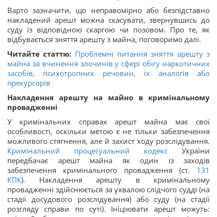
Варто зазначити, що неправомірно або безпідставно
накладений арешт можна скасувати, звернувшись до
суду із відповідною скаргою чи позовом. Про те, як
відбувається зняття арешту з майна, поговоримо далі.
Читайте статтю:
Проблемні питання зняття арешту з
майна за вчинення злочинів у сфері обігу наркотичних
засобів, психотропних речовин, їх аналогів або
прекурсорів
Накладення арешту на майно в кримінальному
провадженні
У кримінальних справах арешт майна має свої
особливості, оскільки метою є не тільки забезпечення
можливого стягнення, але й захист ходу розслідування.
Кримінальний процесуальний кодекс
України
передбачає арешт майна як один із заходів
забезпечення кримінального провадження (ст.
131
КПК
). Накладення арешту в кримінальному
провадженні здійснюється за ухвалою слідчого судді (на
стадії досудового розслідування) або суду (на стадії
розгляду справи по суті). Ініціювати арешт можуть: