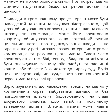
майном не можна розпоряджатися. При потребі майно
фізично вилучається (якщо це речові докази чи
цінності).
Приклади в кримінальному процесі: Арешт може бути
накладений на кошти на рахунках підозрюваного, щоб
у разі обвинувального вироку ці кошти пішли на сплату
штрафу чи конфіскацію. Може бути арештовано
квартиру обвинуваченого, якщо потерпілий заявив
цивільний позов про відшкодування шкоди – це
гарантія, що у разі виграшу позову потерпілий отримає
компенсацію за рахунок цього майна. Також часто
арештовують автомобілі, техніку, обладнання, які могли
бути знаряддями злочину або здобуті за злочинні
кошти – аби зберегти їх як докази до вироку суду. В усіх
цих випадках слідчий суддя визначає конкретний
перелік майна в ухвалі про арешт.
Варто зауважити, що накладення арешту на майно у
кримінальній справі відбувається швидко та без
повідомлення власника (підозрюваного) на стадії
досудового слідства, щоб запобігти можливому
виведенню активів. Власник майна може навіть
дізнатися про арешт постфактум, отримавши копію