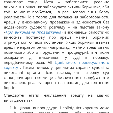
транспорт тощо. Мета – забезпечити реальне
виконання рішення: заблокувати активи боржника, аби
той не міг їх позбутися, і в разі непогашення боргу
реалізувати їх з торгів для погашення заборгованості.
Арешт у виконавчому провадженні здійснюється без
додаткового судового розгляду – на підставі закону
«
Про виконавче провадження
»
виконавець самостійно
виносить постанову про арешт майна. Боржник
отримує копію такої постанови. Якщо боржник вважає
арешт неправомірним (наприклад, майно арештовано
помилково або з порушенням процедури), він може
оскаржити дії виконавця у суді в порядку,
передбаченому розд. VII
Цивільного процесуального
кодексу
. Таким чином, у цивільних справах судові та
виконавчі органи тісно взаємодіють: спершу суд
санкціонує арешт (коли це забезпечення позову), а потім
виконавець реалізує арешт на практиці для стягнення
боргів.
Стандартні етапи накладення арешту на майно
виглядають так:
Ініціювання процедури. Необхідність арешту може
ініціювати сторона спору або сам орган