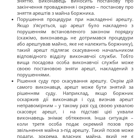
зняттю. Виконавець виносить постанову про
закінчення провадження і окремо – постанову про
зняття арештів з майна боржника.
Порушення процедури при накладенні арешту.
Якщо з’ясується, що арешт було накладено з
порушенням встановленого законом порядку
(скажімо, виконавець не дотримався процедури
або арештував майно, яке не належить боржнику),
такий арешт підлягає скасуванню начальником
відповідного відділу виконавчої служби. Тобто
вища посадова особа виконавчої служби може
своєю постановою зняти арешт, накладений з
порушеннями.
Рішення суду про скасування арешту. Окрім дій
самого виконавця, арешт може бути знятий за
рішенням суду. Наприклад, якщо боржник
оскаржив дії виконавця і суд визнав арешт
неправомірним – у такому разі суд своєю ухвалою
скасовує арешт, і на підставі цієї ухвали
виконавець знімає обтяження. Інша ситуація –
коли третя особа подає окремий позов про
звільнення майна з-під арешту. Такий позов може
подати, зокрема, власник майна, який не є