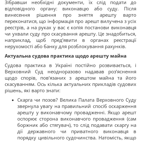
Зібравши необхідні документи, їх слід подати до
відповідного органу: виконавцю або суду. Після
винесення рішення про зняття арешту варто
переконатися, що інформація про арешт вилучена з усіх
реєстрів, а на руках у вас є копія постанови виконавця
чи ухвали суду про скасування арешту. Це знадобиться,
наприклад, щоб пред’явити в органах реєстрації
нерухомості або банку для розблокування рахунків.
Актуальна судова практика щодо арешту майна
Судова практика в Україні постійно розвивається, і
Верховний Суд неодноразово надавав роз’яснення
щодо спорів, пов’язаних з арештом майна та його
скасуванням. Ось кілька актуальних прикладів судових
рішень, які варто знати:
Скарга чи позов? Велика Палата Верховного Суду
звернула увагу на правильний спосіб оскарження
арешту у виконавчому провадженні. Якщо арешт
оспорює сторона виконавчого провадження (сам
боржник або стягувач), то слід подавати скаргу на
дії державного чи приватного виконавця в
порядку цивільного судочинства. Натомість, якщо