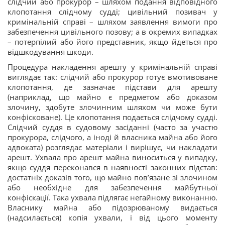
слідчий або прокурор – шляхом подання відповідного
клопотання слідчому судді; цивільний позивач у
кримінальній справі – шляхом заявлення вимоги про
забезпечення цивільного позову; а в окремих випадках
– потерпілий або його представник, якщо йдеться про
відшкодування шкоди.
Процедура накладення арешту у кримінальній справі
виглядає так: слідчий або прокурор готує вмотивоване
клопотання, де зазначає підстави для арешту
(наприклад, що майно є предметом або доказом
злочину, здобуте злочинним шляхом чи може бути
конфісковане). Це клопотання подається слідчому судді.
Слідчий суддя в судовому засіданні (часто за участю
прокурора, слідчого, а іноді й власника майна або його
адвоката) розглядає матеріали і вирішує, чи накладати
арешт. Ухвала про арешт майна виноситься у випадку,
якщо суддя переконався в наявності законних підстав:
достатніх доказів того, що майно пов’язане зі злочином
або необхідне для забезпечення майбутньої
конфіскації. Така ухвала підлягає негайному виконанню.
Власнику майна або підозрюваному видається
(надсилається) копія ухвали, і від цього моменту