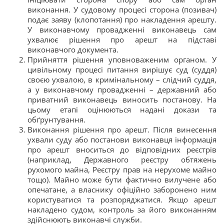
виконання. У судовому процесі сторона (позивач)
подає заяву (клопотання) про накладення арешту.
У виконавчому провадженні виконавець сам
ухвалює рішення про арешт на підставі
виконавчого документа.
Прийняття рішення уповноваженим органом. У
цивільному процесі питання вирішує суд (суддя)
своєю ухвалою, в кримінальному – слідчий суддя,
а у виконавчому провадженні – державний або
приватний виконавець виносить постанову. На
цьому етапі оцінюються надані докази та
обґрунтування.
Виконання рішення про арешт. Після винесення
ухвали суду або постанови виконавця інформація
про арешт вноситься до відповідних реєстрів
(наприклад, Державного реєстру обтяжень
рухомого майна, Реєстру прав на нерухоме майно
тощо). Майно може бути фактично вилучене або
опечатане, а власнику офіційно заборонено ним
користуватися та розпоряджатися. Якщо арешт
накладено судом, контроль за його виконанням
здійснюють виконавчі служби.