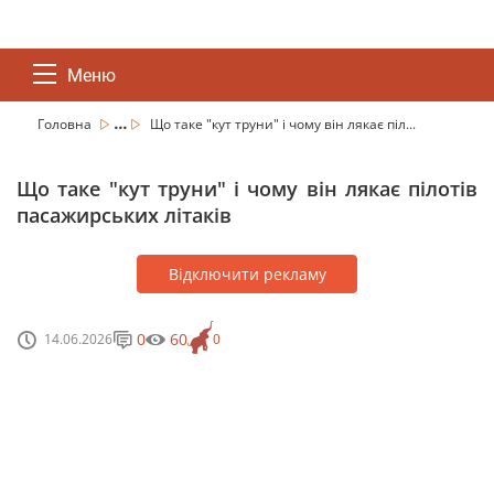
Меню
...
Головна
Що таке "кут труни" і чому він лякає піл...
Що таке "кут труни" і чому він лякає пілотів
пасажирських літаків
Відключити рекламу
0
60
14.06.2026
0