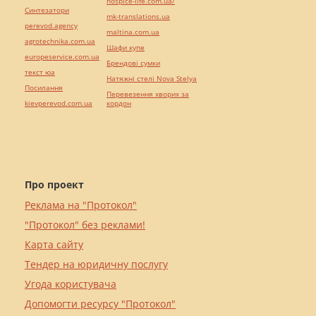
hospice-life.com.ua/
Синтезатори
mk-translations.ua
perevod.agency
maltina.com.ua
agrotechnika.com.ua
Шафи купе
europeservice.com.ua
Брендові сумки
текст юа
Натяжні стелі Nova Stelya
Посилання
Перевезення хворих за
kievperevod.com.ua
кордон
Про проект
Реклама на "Протокол"
"Протокол" без реклами!
Карта сайту
Тендер на юридичну послугу
Угода користувача
Допомогти ресурсу "Протокол"