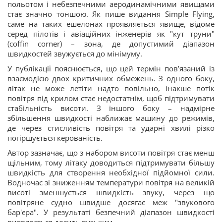
польотом і небезпечними аеродинамічними явищами
стає значно тоншою. Як пише видання Simple Flying,
саме на таких ешелонах проявляється явище, відоме
серед пілотів і авіаційних інженерів як "кут труни"
(coffin corner) – зона, де допустимий діапазон
швидкостей звужується до мінімуму.
У публікації пояснюється, що цей термін пов’язаний із
взаємодією двох критичних обмежень. З одного боку,
літак не може летіти надто повільно, інакше потік
повітря під крилом стає недостатнім, щоб підтримувати
стабільність висоти. З іншого боку – надмірне
збільшення швидкості наближає машину до режимів,
де через стисливість повітря та ударні хвилі різко
погіршується керованість.
Автор зазначає, що з набором висоти повітря стає менш
щільним, тому літаку доводиться підтримувати більшу
швидкість для створення необхідної підйомної сили.
Водночас зі зниженням температури повітря на великій
висоті зменшується швидкість звуку, через що
повітряне судно швидше досягає меж "звукового
бар'єра". У результаті безпечний діапазон швидкості