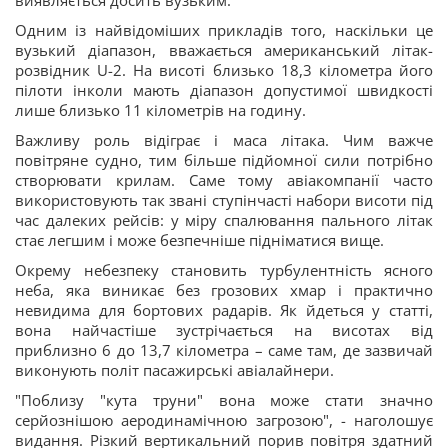
виявляється досить вузьким.
Одним із найвідоміших прикладів того, наскільки це
вузький діапазон, вважається американський літак-
розвідник U-2. На висоті близько 18,3 кілометра його
пілоти інколи мають діапазон допустимої швидкості
лише близько 11 кілометрів на годину.
Важливу роль відіграє і маса літака. Чим важче
повітряне судно, тим більше підйомної сили потрібно
створювати крилам. Саме тому авіакомпанії часто
використовують так звані ступінчасті набори висоти під
час далеких рейсів: у міру спалювання пального літак
стає легшим і може безпечніше підніматися вище.
Окрему небезпеку становить турбулентність ясного
неба, яка виникає без грозових хмар і практично
невидима для бортових радарів. Як йдеться у статті,
вона найчастіше зустрічається на висотах від
приблизно 6 до 13,7 кілометра – саме там, де зазвичай
виконують політ пасажирські авіалайнери.
"Поблизу "кута труни" вона може стати значно
серйознішою аеродинамічною загрозою", - наголошує
видання. Різкий вертикальний порив повітря здатний