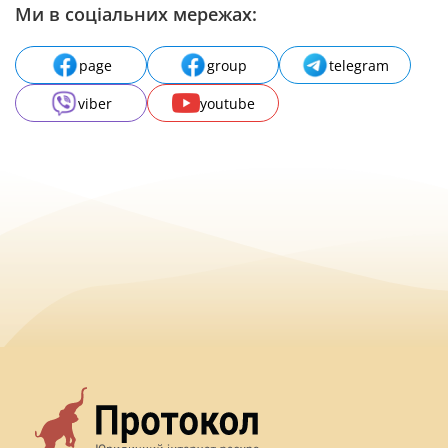
Ми в соціальних мережах:
page
group
telegram
viber
youtube