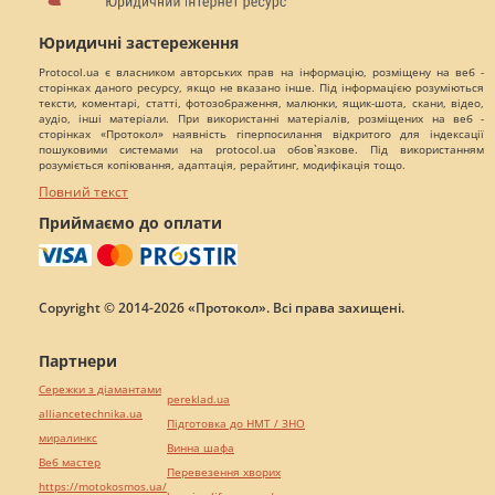
Юридичні застереження
Protocol.ua є власником авторських прав на інформацію, розміщену на веб -
сторінках даного ресурсу, якщо не вказано інше. Під інформацією розуміються
тексти, коментарі, статті, фотозображення, малюнки, ящик-шота, скани, відео,
аудіо, інші матеріали. При використанні матеріалів, розміщених на веб -
сторінках «Протокол» наявність гіперпосилання відкритого для індексації
пошуковими системами на protocol.ua обов`язкове. Під використанням
розуміється копіювання, адаптація, рерайтинг, модифікація тощо.
Повний текст
Приймаємо до оплати
Copyright © 2014-2026 «Протокол». Всі права захищені.
Партнери
Сережки з діамантами
pereklad.ua
alliancetechnika.ua
Підготовка до НМТ / ЗНО
миралинкс
Винна шафа
Веб мастер
Перевезення хворих
https://motokosmos.ua/