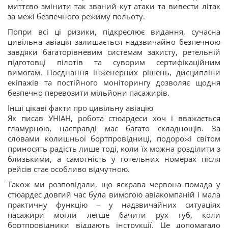
миттєво змінити так званий кут атаки та вивести літак
за межі безпечного режиму польоту.
Попри всі ці ризики, підкреслює видання, сучасна
цивільна авіація залишається надзвичайно безпечною
завдяки багаторівневим системам захисту, ретельній
підготовці пілотів та суворим сертифікаційним
вимогам. Поєднання інженерних рішень, дисципліни
екіпажів та постійного моніторингу дозволяє щодня
безпечно перевозити мільйони пасажирів.
Інші цікаві факти про цивільну авіацію
Як писав УНІАН, робота стюардеси хоч і вважається
гламурною, насправді має багато складнощів. За
словами колишньої бортпровідниці, подорожі світом
приносять радість лише тоді, коли їх можна розділити з
близькими, а самотність у готельних номерах після
рейсів стає особливо відчутною.
Також ми розповідали, що яскрава червона помада у
стюардес довгий час була вимогою авіакомпаній і мала
практичну функцію – у надзвичайних ситуаціях
пасажири могли легше бачити рух губ, коли
бортпровідники віддають інструкції. Це допомагало