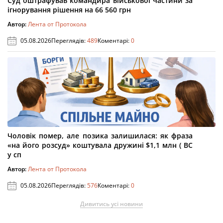
Суд оштрафував командира військової частини за
ігнорування рішення на 66 560 грн
Автор:
Лента от Протокола
05.08.2026
Переглядів:
489
Коментарі:
0
Чоловік помер, але позика залишилася: як фраза
«на його розсуд» коштувала дружині $1,1 млн ( ВС
у сп
Автор:
Лента от Протокола
05.08.2026
Переглядів:
576
Коментарі:
0
Дивитись усі новини