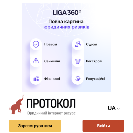
UA
Зареєструватися
Ввійти