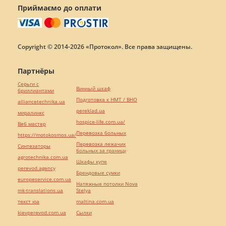
Приймаємо до оплати
Copyright © 2014-2026 «Протокол». Все права защищены.
Партнёры
Серьги с
Винный шкаф
бриллиантами
Подготовка к НМТ / ВНО
alliancetechnika.ua
pereklad.ua
миралинкс
hospice-life.com.ua/
Веб мастер
Перевозка больных
https://motokosmos.ua/
Перевозка лежачих
Синтезаторы
больных за границу
agrotechnika.com.ua
Шкафы купе
perevod.agency
Брендовые сумки
europeservice.com.ua
Натяжные потолки Nova
mk-translations.ua
Stelya
текст юа
maltina.com.ua
kievperevod.com.ua
Cылки