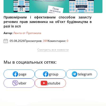
Правомірним і ефективним способом захисту
речових прав замовника на об’єкт будівництва в
разі їх осп
Автор:
Лента от Протокола
05.08.2026
Просмотров:
399
Коментарии:
0
Смотреть все новости
Мы в социальных сетях:
page
group
telegram
viber
youtube