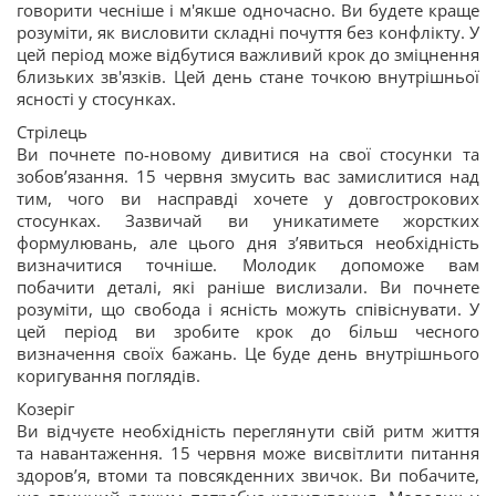
говорити чесніше і м'якше одночасно. Ви будете краще
розуміти, як висловити складні почуття без конфлікту. У
цей період може відбутися важливий крок до зміцнення
близьких зв'язків. Цей день стане точкою внутрішньої
ясності у стосунках.
Стрілець
Ви почнете по-новому дивитися на свої стосунки та
зобов’язання. 15 червня змусить вас замислитися над
тим, чого ви насправді хочете у довгострокових
стосунках. Зазвичай ви уникатимете жорстких
формулювань, але цього дня з’явиться необхідність
визначитися точніше. Молодик допоможе вам
побачити деталі, які раніше вислизали. Ви почнете
розуміти, що свобода і ясність можуть співіснувати. У
цей період ви зробите крок до більш чесного
визначення своїх бажань. Це буде день внутрішнього
коригування поглядів.
Козеріг
Ви відчуєте необхідність переглянути свій ритм життя
та навантаження. 15 червня може висвітлити питання
здоров’я, втоми та повсякденних звичок. Ви побачите,