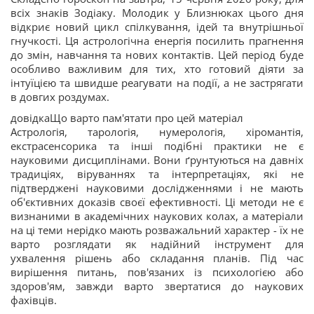
всіх знаків Зодіаку. Молодик у Близнюках цього дня
відкриє новий цикл спілкування, ідей та внутрішньої
гнучкості. Ця астрологічна енергія посилить прагнення
до змін, навчання та нових контактів. Цей період буде
особливо важливим для тих, хто готовий діяти за
інтуїцією та швидше реагувати на події, а не застрягати
в довгих роздумах.
довідкаЩо варто пам'ятати про цей матеріал
Астрологія, тарологія, нумерологія, хіромантія,
екстрасенсорика та інші подібні практики не є
науковими дисциплінами. Вони ґрунтуються на давніх
традиціях, віруваннях та інтерпретаціях, які не
підтверджені науковими дослідженнями і не мають
об'єктивних доказів своєї ефективності. Ці методи не є
визнаними в академічних наукових колах, а матеріали
на ці теми нерідко мають розважальний характер - їх не
варто розглядати як надійний інструмент для
ухвалення рішень або складання планів. Під час
вирішення питань, пов'язаних із психологією або
здоров'ям, завжди варто звертатися до наукових
фахівців.