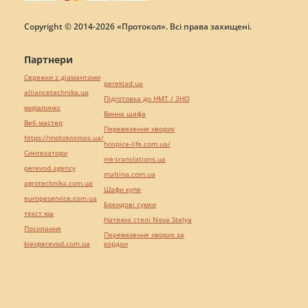
Copyright © 2014-2026 «Протокол». Всі права захищені.
Партнери
Сережки з діамантами
pereklad.ua
alliancetechnika.ua
Підготовка до НМТ / ЗНО
миралинкс
Винна шафа
Веб мастер
Перевезення хворих
https://motokosmos.ua/
hospice-life.com.ua/
Синтезатори
mk-translations.ua
perevod.agency
maltina.com.ua
agrotechnika.com.ua
Шафи купе
europeservice.com.ua
Брендові сумки
текст юа
Натяжні стелі Nova Stelya
Посилання
Перевезення хворих за
kievperevod.com.ua
кордон