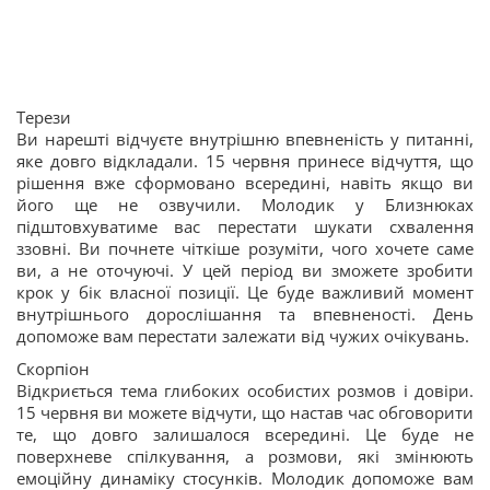
Терези
Ви нарешті відчуєте внутрішню впевненість у питанні,
яке довго відкладали. 15 червня принесе відчуття, що
рішення вже сформовано всередині, навіть якщо ви
його ще не озвучили. Молодик у Близнюках
підштовхуватиме вас перестати шукати схвалення
ззовні. Ви почнете чіткіше розуміти, чого хочете саме
ви, а не оточуючі. У цей період ви зможете зробити
крок у бік власної позиції. Це буде важливий момент
внутрішнього дорослішання та впевненості. День
допоможе вам перестати залежати від чужих очікувань.
Скорпіон
Відкриється тема глибоких особистих розмов і довіри.
15 червня ви можете відчути, що настав час обговорити
те, що довго залишалося всередині. Це буде не
поверхневе спілкування, а розмови, які змінюють
емоційну динаміку стосунків. Молодик допоможе вам