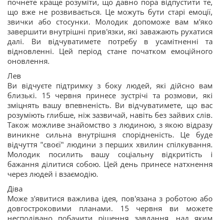
почнете краще розуміти, що давно пора відпустити те,
що вже не розвивається. Це можуть бути старі емоції,
звички або стосунки. Молодик допоможе вам м'яко
завершити внутрішні прив'язки, які заважають рухатися
далі. Ви відчуватимете потребу в усамітненні та
відновленні. Цей період стане початком емоційного
оновлення.
Лев
Ви відчуєте підтримку з боку людей, які дійсно вам
близькі. 15 червня принесе зустрічі та розмови, які
зміцнять вашу впевненість. Ви відчуватимете, що вас
розуміють глибше, ніж зазвичай, навіть без зайвих слів.
Також можливе знайомство з людиною, з якою відразу
виникне сильна внутрішня спорідненість. Це буде
відчуття "своєї" людини з перших хвилин спілкування.
Молодик посилить вашу соціальну відкритість і
бажання ділитися собою. Цей день принесе натхнення
через людей і взаємодію.
Діва
Може з'явитися важлива ідея, пов'язана з роботою або
довгостроковими планами. 15 червня ви можете
несподівано побачити рішення завдання, над яким