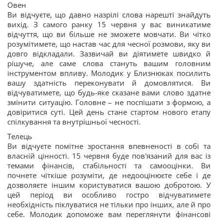
Овен
Ви відчуєте, що давно назрілі слова нарешті знайдуть
вихід. З самого ранку 15 червня у вас виникатиме
відчуття, що ви більше не зможете мовчати. Ви чітко
розумітимете, що настав час для чесної розмови, яку ви
довго відкладали. Зазвичай ви діятимете швидко й
рішуче, але саме слова стануть вашим головним
інструментом впливу. Молодик у Близнюках посилить
вашу здатність переконувати й домовлятися. Ви
відчуватимете, що будь-яке сказане вами слово здатне
змінити ситуацію. Головне – не поспішати з формою, а
довіритися суті. Цей день стане стартом нового етапу
спілкування та внутрішньої чесності.
Телець
Ви відчуєте помітне зростання впевненості в собі та
власній цінності. 15 червня буде пов'язаний для вас із
темами фінансів, стабільності та самооцінки. Ви
почнете чіткіше розуміти, де недооцінюєте себе і де
дозволяєте іншим користуватися вашою добротою. У
цей період ви особливо гостро відчуватимете
необхідність піклуватися не тільки про інших, але й про
себе. Молодик допоможе вам переглянути фінансові