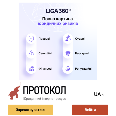
UA
Зареєструватися
Ввійти