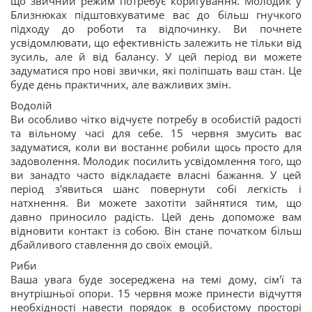
що звичний режим потребує коригування. Молодик у
Близнюках підштовхуватиме вас до більш гнучкого
підходу до роботи та відпочинку. Ви почнете
усвідомлювати, що ефективність залежить не тільки від
зусиль, але й від балансу. У цей період ви можете
задуматися про нові звички, які поліпшать ваш стан. Це
буде день практичних, але важливих змін.
Водолій
Ви особливо чітко відчуєте потребу в особистій радості
та вільному часі для себе. 15 червня змусить вас
задуматися, коли ви востаннє робили щось просто для
задоволення. Молодик посилить усвідомлення того, що
ви занадто часто відкладаєте власні бажання. У цей
період з'явиться шанс повернути собі легкість і
натхнення. Ви можете захотіти зайнятися тим, що
давно приносило радість. Цей день допоможе вам
відновити контакт із собою. Він стане початком більш
дбайливого ставлення до своїх емоцій.
Риби
Ваша увага буде зосереджена на темі дому, сім'ї та
внутрішньої опори. 15 червня може принести відчуття
необхідності навести порядок в особистому просторі