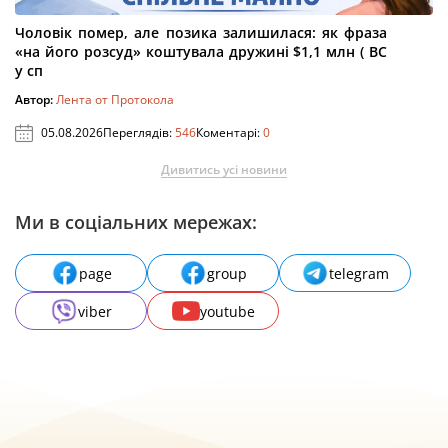
Чоловік помер, але позика залишилася: як фраза
«на його розсуд» коштувала дружині $1,1 млн ( ВС
у сп
Автор:
Лента от Протокола
05.08.2026
Переглядів:
546
Коментарі:
0
Дивитись усі новини
Ми в соціальних мережах:
page
group
telegram
viber
youtube