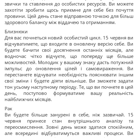
звички та ставлення до особистих ресурсів. Ви можете
захотіти зробити щось приємне для себе без почуття
провини. Цей день стане відправною точкою для більш
здорового балансу між віддачею та отриманням.
Близнюки
Для вас почнеться новий особистий цикл. 15 червня ви
відчуватимете, що входите в оновлену версію себе. Ви
будете бачити свої досягнення останніх місяців, але
водночас чітко відчуєте, що попереду ще більше
можливостей. Молодик у вашому знаку дасть потужний
імпульс до оновлення цілей і самовираження. Ви
перестанете відчувати необхідність пояснювати іншим
свої зміни і будете діяти вільніше. Ви зможете задати
тон усьому наступному періоду. Те, що ви почнете в цей
день, поступово формуватиме вашу реальність
найближчих місяців.
Рак
Ви будете більше занурені в себе, ніж зазвичай. 15
червня принесе стан внутрішнього аналізу та
переосмислення. Зовні день може здатися спокійним,
але всередині відбуватимуться важливі процеси. Ви