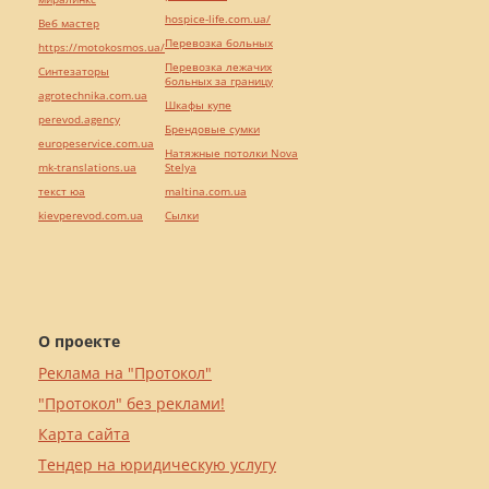
hospice-life.com.ua/
Веб мастер
Перевозка больных
https://motokosmos.ua/
Перевозка лежачих
Синтезаторы
больных за границу
agrotechnika.com.ua
Шкафы купе
perevod.agency
Брендовые сумки
europeservice.com.ua
Натяжные потолки Nova
mk-translations.ua
Stelya
текст юа
maltina.com.ua
kievperevod.com.ua
Cылки
О проекте
Реклама на "Протокол"
"Протокол" без реклами!
Карта сайта
Тендер на юридическую услугу