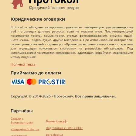
Юридические оговорки
Protocol.ua обладает авторскими правами на информацию, размещенную на
веб - страницах данного ресурса, если не указано иное. Под информацией
понимаются тексты, комментарии, статьи, фотоизображения, рисунки, ящик-
шота, сканы, видео, аудио, другие материалы. При использовании материалов,
размещенных на веб - страницах «Протокол» наличие гиперссылки открытого
для индексации поисковыми системами на protocol.ua обязательна. Под
использованием понимается копирования, адаптация, рерайтинг, модификация
и тому подобное.
Полный текст
Приймаємо до оплати
Copyright © 2014-2026 «Протокол». Все права защищены.
Партнёры
Серьги с
Винный шкаф
бриллиантами
Подготовка к НМТ / ВНО
alliancetechnika.ua
pereklad.ua
миралинкс