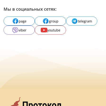
Мы в социальных сетях:
page
group
telegram
viber
youtube