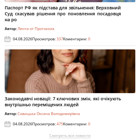
Паспорт РФ як підстава для звільнення: Верховний
Суд скасував рішення про поновлення посадовця
на ро
Автор:
Лента от Протокола
04.08.2026
Просмотров:
337
Коментарии:
0
Законодавчі новації: 7 ключових змін, які очікують
внутрішньо переміщених людей
Автор:
Савицька Оксана Володимирівна
04.08.2026
Просмотров:
475
Коментарии:
0
Смотреть все новости