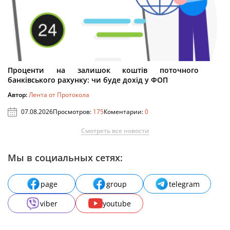
Проценти на залишок коштів поточного
банківського рахунку: чи буде дохід у ФОП
Автор:
Лента от Протокола
07.08.2026
Просмотров:
175
Коментарии:
0
Смотреть все новости
Мы в социальных сетях:
page
group
telegram
viber
youtube