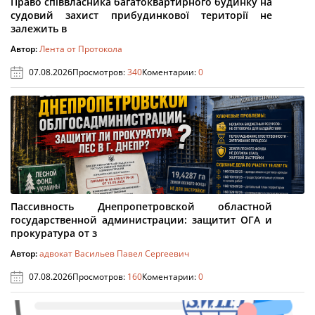
Право співвласника багатоквартирного будинку на
судовий захист прибудинкової території не
залежить в
Автор:
Лента от Протокола
07.08.2026
Просмотров:
340
Коментарии:
0
Пассивность Днепропетровской областной
государственной администрации: защитит ОГА и
прокуратура от з
Автор:
адвокат Васильев Павел Сергеевич
07.08.2026
Просмотров:
160
Коментарии:
0