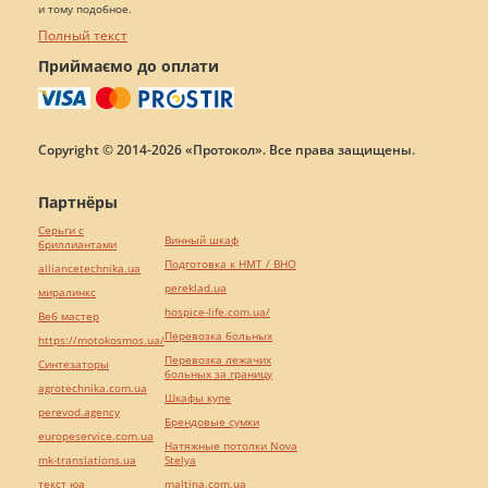
и тому подобное.
Полный текст
Приймаємо до оплати
Copyright © 2014-2026 «Протокол». Все права защищены.
Партнёры
Серьги с
Винный шкаф
бриллиантами
Подготовка к НМТ / ВНО
alliancetechnika.ua
pereklad.ua
миралинкс
hospice-life.com.ua/
Веб мастер
Перевозка больных
https://motokosmos.ua/
Перевозка лежачих
Синтезаторы
больных за границу
agrotechnika.com.ua
Шкафы купе
perevod.agency
Брендовые сумки
europeservice.com.ua
Натяжные потолки Nova
mk-translations.ua
Stelya
текст юа
maltina.com.ua