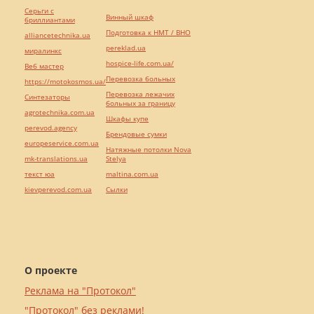
Серьги с
Винный шкаф
бриллиантами
Подготовка к НМТ / ВНО
alliancetechnika.ua
pereklad.ua
миралинкс
hospice-life.com.ua/
Веб мастер
Перевозка больных
https://motokosmos.ua/
Перевозка лежачих
Синтезаторы
больных за границу
agrotechnika.com.ua
Шкафы купе
perevod.agency
Брендовые сумки
europeservice.com.ua
Натяжные потолки Nova
mk-translations.ua
Stelya
текст юа
maltina.com.ua
kievperevod.com.ua
Cылки
О проекте
Реклама на "Протокол"
"Протокол" без реклами!