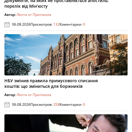
Документи, на яких не проставляється апостиль:
перелік від Мін’юсту
Автор:
Лента от Протокола
06.08.2026
Просмотров:
132
Коментарии:
0
НБУ змінив правила примусового списання
коштів: що зміниться для боржників
Автор:
Лента от Протокола
06.08.2026
Просмотров:
358
Коментарии:
0