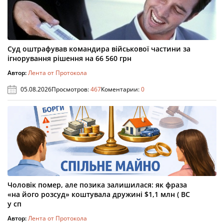
Суд оштрафував командира військової частини за
ігнорування рішення на 66 560 грн
Автор:
Лента от Протокола
05.08.2026
Просмотров:
467
Коментарии:
0
Чоловік помер, але позика залишилася: як фраза
«на його розсуд» коштувала дружині $1,1 млн ( ВС
у сп
Автор:
Лента от Протокола