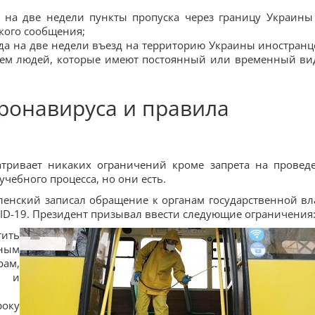
а на две недели пункты пропуска через границу Украины
кого сообщения;
ода на две недели въезд на территорию Украины иностранц
нием людей, которые имеют постоянный или временный ви
ронавируса и правила
тривает никаких ограничений кроме запрета на провед
чебного процесса, но они есть.
енский записал обращение к органам государственной вл
ID-19. Президент призывал ввести следующие ограничения
тить
ным
ам,
м и
року