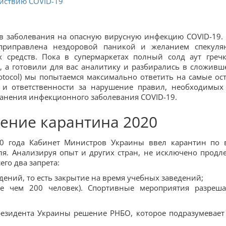
ействию COVID-19
ев заболевания на опасную вирусную инфекцию COVID-19.
 приправлена нездоровой паникой и желанием спекуля
 средств. Пока в супермаркетах полный солд аут греч
, а готовили для вас аналитику и разбирались в сложивш
rotocol) мы попытаемся максимально ответить на самые ос
 и ответственности за нарушение правил, необходимых
анения инфекционного заболевания СOVID-19.
ение карантина 2020
0 года Кабинет Министров Украины ввел карантин по 
ля. Анализируя опыт и других стран, не исключено продл
его два запрета:
ений, то есть закрытие на время учебных заведений;
ее чем 200 человек). Спортивные мероприятия разреша
резидента Украины решение РНБО, которое подразумевает