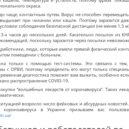
кашель, температура и усталость, поэтому фраза “обкаш
ионального окраса.
до чаще, контактным путем. Вирус не способен перемещатьс
 выдыхает при чихании или кашле. Поэтому заразится даж
условии соблюдения безопасной дистанции (не менее 1,5 м)
3-х часов до нескольких дней. Касательно посылок из КНР
комендаций, поскольку заразится через посылки невозмож
работники, люди, которые имели прямой физический конта
рытом помещении с больным.
на только с помощью тест-системы. Это связано с тем,
ы с ОРВИ, поэтому определить его могут только специал
евременная диагностика поможет вам выжить, особенно есл
вано распространение COVID-19.
окупки “волшебных лекарств от коронавируса”. Таких лека
оматически.
 ситуацией возросло число фейковых и абсурдных новостей.
й короноавируса в Украине призываем вас пользова
om.ua/