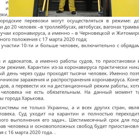
- и
е и
зки,
Городские перевозки могут осуществляться в режиме: д
и до 20 человек –в троллейбусах, автобусах, вагонах трамва
лучаи коронавируса, а именно – в Черновецкой и Житомир
ого положения с 17 марта 2020 года;
 участии 10-ти и больше человек, включительно с обряда
 и адвокатов, а именно работы судов, то приостановки 
ом режиме. Карантин из-за коронавируса практически ник
ый день через суды проходят тысячи человек. Именно поэ
очником заражения и распространения коронавируса. Коне
дов, а перевести их на дистанционный режим работы, хот
е человека не есть обязательным. На данный момент т
ы города Харькова.
истемы не только Украины, а и всех других стран, явля
ловека. Суд уходит на карантин и полностью переходи
ого выполнения его задач.. Шестимесячный срок для по
прав человека и основоположных свобод будет приостановл
 с 16 марта 2020 года. .