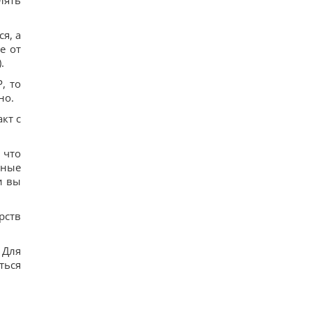
лять
я, а
е от
.
, то
но.
кт с
 что
ьные
и вы
рств
 Для
ться