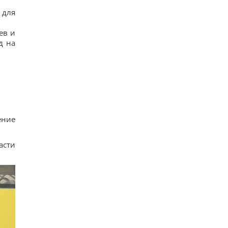
15
 для
6 августа: церковный праздник сегодня, какая
примета в Яблочный Спас обещает счастье
104
ев и
Овсянка против гранолы: диетологи
д на
рассказали, что лучше для контроля уровня
сахара в крови
17
Можно ли заваривать чайный пакетик дважды:
ответ экспертов
17
Небольшая группа змей вторглась и захватила
целый остров: как им это удалось
22
ение
асти
: