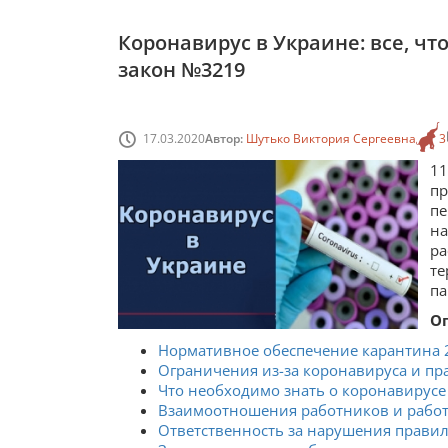
Коронавирус в Украине: все, чт
закон №3219
17.03.2020
Автор:
Шутько Виктория Сергеевна
3
11
пр
п
н
ра
т
па
О
Нормативное обеспечение карантина 
Ограничения из-за коронавируса и пр
Что необходимо знать о коронавирусе
Взаимоотношения работников и работо
Ответственность за нарушения прави