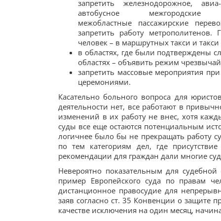
запретить железнодорожное, авиа
автобусное межгородски
межобластные пассажирские перево
запретить работу метрополитенов. 
человек – в маршрутных такси и такси 
в областях, где были подтверждены с
областях – объявить режим чрезвычайн
запретить массовые мероприятия при
церемониями.
Касательно больного вопроса для юристов
деятельности нет, все работают в привычн
изменений в их работу не внес, хотя кажд
суды все еще остаются потенциальным ист
логичнее было бы не прекращать работу су
по тем категориям дел, где присутстви
рекомендации для граждан дали многие суд
Невероятно показательным для судебной с
пример Европейского суда по правам че
дистанционное правосудие для непрерывн
заяв согласно ст. 35 Конвенции о защите 
качестве исключения на один месяц, начиная