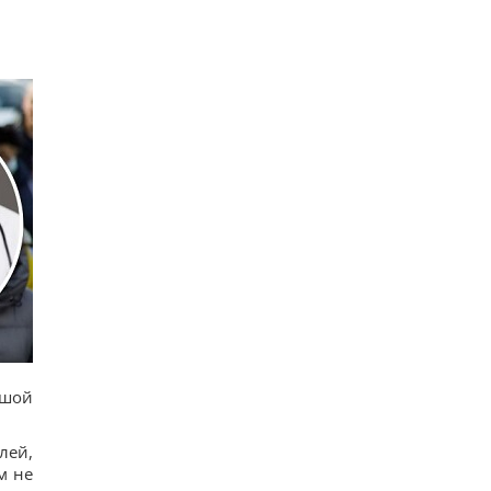
ьшой
лей,
м не