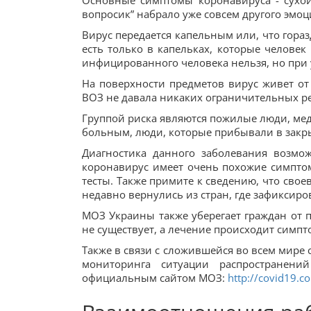
Основные симптомы коронавируса - сухой 
вопросик” набрало уже совсем другого эмоц
Вирус передается капельным или, что гораз
есть только в капельках, которые человек
инфицированного человека нельзя, но при 
На поверхности предметов вирус живет от 
ВОЗ не давала никаких ограничительных ре
Группой риска являются пожилые люди, мед
больным, люди, которые прибывали в зак
Диагностика данного заболевания возмож
коронавирус имеет очень похожие симптом
тесты. Также примите к сведению, что сво
недавно вернулись из стран, где зафиксиро
МОЗ Украины также уберегает граждан от п
не существует, а лечение происходит симпт
Также в связи с сложившейся во всем мире
мониторинга ситуации распространени
официальным сайтом МОЗ:
http://covid19.c