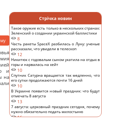
Стрічка новин
Такое оружие есть только в нескольких странах:
Зеленский о создании украинской баллистики
8
аму
Часть ракеты SpaceX разбилась о Луну: ученые
рассказали, что увидели в телескоп
овья
12
емия
Никитюк с годовалым сыном укатила на отдых в
мией
горы и нарвалась на хейт
10
ер и
Спутник Сатурна вращается так медленно, что
ы на
его сутки продолжаются почти 16 дней
вали
10
В Украине появится новый праздник: что будут
отмечать 8 августа
13
7 августа: церковный праздник сегодня, почему
нужно обязательно подать милостыню
16
Нацбанк ослабил гривню: официальный курс
валют на пятницу
10