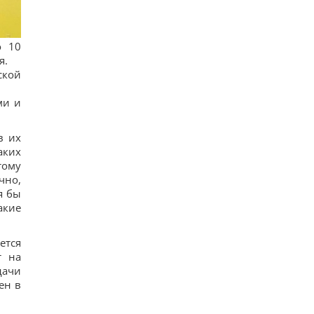
о 10
я.
ской
ми и
в их
аких
тому
чно,
я бы
акие
ется
т на
дачи
ен в