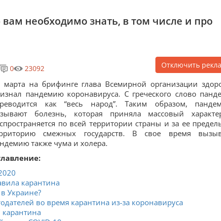
о вам необходимо знать, в том числе и про
Отключить рекл
0
23092
 марта на брифинге глава Всемирной организации здор
изнал пандемию коронавируса. С греческого слово панд
ереводится как “весь народ”. Таким образом, панде
азывают болезнь, которая приняла массовый характ
спространяется по всей территории страны и за ее предел
ерриторию смежных государств. В свое время вызы
ндемию также чума и холера.
главление:
2020
авила карантина
 в Украине?
дателей во время карантина из-за коронавируса
л карантина