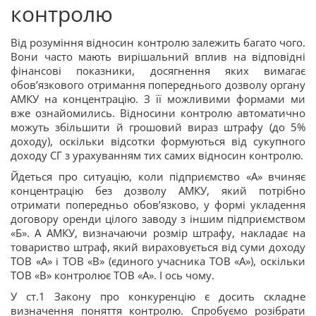
контролю
Від розуміння відносин контролю залежить багато чого.
Вони часто мають вирішальний вплив на відповідні
фінансові показники, досягнення яких вимагає
обов’язкового отримання попереднього дозволу органу
АМКУ на концентрацію. З її можливими формами ми
вже ознайомились. Відносини контролю автоматично
можуть збільшити й грошовий вираз штрафу (до 5%
доходу), оскільки відсотки формуються від сукупного
доходу СГ з урахуванням тих самих відносин конт­ролю.
Йдеться про ситуацію, коли підприємство «А» вчиняє
концентрацію без дозволу АМКУ, який потрібно
отримати попередньо обов’язково, у формі укладення
договору оренди цілого заводу з іншим підприємством
«Б». А АМКУ, визначаючи розмір штрафу, накладає на
товариство штраф, який вираховується від суми доходу
ТОВ «А» і ТОВ «В» (єдиного учасника ТОВ «А»), оскільки
ТОВ «В» контролює ТОВ «А». І ось чому.
У ст.1 Закону про конкуренцію є досить складне
визначення поняття контролю. Спробуємо розібрати