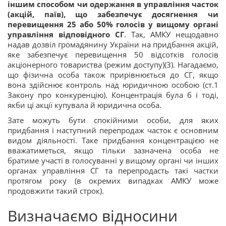
іншим способом чи одержання в управління часток
(акцій, паїв), що забезпечує досягнення чи
перевищення 25 або 50% голосів у вищому органі
управління відповідного СГ
. Так, АМКУ нещодавно
надав дозвіл громадянину України на придбання акцій,
яке забезпечує перевищення 50 відсотків голосів
акціонерного товариства (режим доступу)(3). Нагадаємо,
що фізична особа також прирівнюється до СГ, якщо
вона здійснює контроль над юридичною особою (ст.1
Закону про конкуренцію). Концентрація була б і тоді,
якби ці акції купувала й юридична особа.
Зате можуть бути спокійними особи, для яких
придбання і наступний перепродаж часток є основним
видом діяльності. Таке придбання концентрацією не
вважатиметься, якщо тільки зазначена особа не
братиме участі в голосуванні у вищому органі чи інших
органах управління СГ та перепродасть такі частки
протягом року (в окремих випадках АМКУ може
продовжити такий строк).
Визначаємо відносини