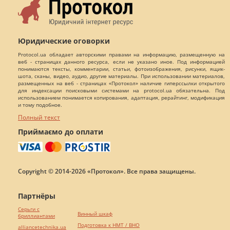
Юридические оговорки
Protocol.ua обладает авторскими правами на информацию, размещенную на
веб - страницах данного ресурса, если не указано иное. Под информацией
понимаются тексты, комментарии, статьи, фотоизображения, рисунки, ящик-
шота, сканы, видео, аудио, другие материалы. При использовании материалов,
размещенных на веб - страницах «Протокол» наличие гиперссылки открытого
для индексации поисковыми системами на protocol.ua обязательна. Под
использованием понимается копирования, адаптация, рерайтинг, модификация
и тому подобное.
Полный текст
Приймаємо до оплати
Copyright © 2014-2026 «Протокол». Все права защищены.
Партнёры
Серьги с
Винный шкаф
бриллиантами
Подготовка к НМТ / ВНО
alliancetechnika.ua