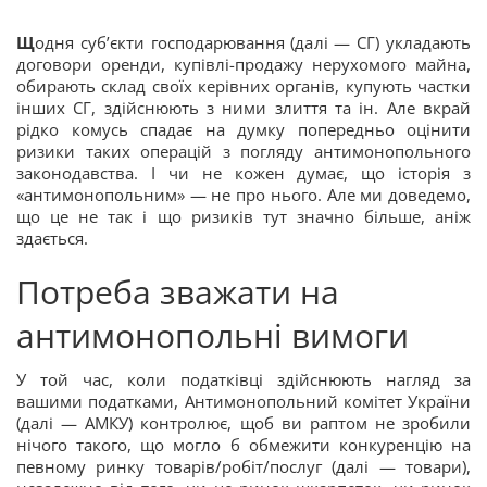
Щ
одня суб’єкти господарювання (далі — СГ) укладають
договори оренди, купівлі-продажу нерухомого майна,
обирають склад своїх керівних органів, купують частки
інших СГ, здійснюють з ними злиття та ін. Але вкрай
рідко комусь спадає на думку попередньо оцінити
ризики таких операцій з погляду антимонопольного
законодавства. І чи не кожен думає, що історія з
«антимонопольним» — не про нього. Але ми доведемо,
що це не так і що ризиків тут значно більше, аніж
здається.
Потреба зважати на
антимонопольні вимоги
У той час, коли податківці здійснюють нагляд за
вашими податками, Антимонопольний комітет України
(далі — АМКУ) контролює, щоб ви раптом не зробили
нічого такого, що могло б обмежити конкуренцію на
певному ринку товарів/робіт/послуг (далі — товари),