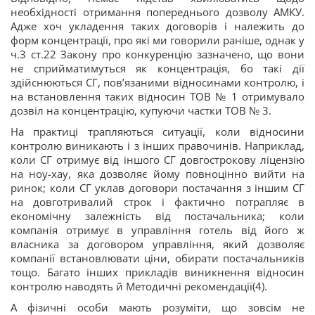
необхідності отримання попереднього дозволу АМКУ.
Адже хоч укладення таких договорів і належить до
форм концентрації, про які ми говорили раніше, однак у
ч.3 ст.22 Закону про конкуренцію зазначено, що вони
не сприйматимуться як концентрація, бо такі дії
здійснюються СГ, пов’язаними відносинами контролю, і
на встановлення таких відносин ТОВ № 1 отримувало
дозвіл на концентрацію, купуючи частки ТОВ № 3.
На практиці трапляються ситуації, коли відносини
контролю виникають і з інших правочинів. Наприклад,
коли СГ отримує від іншого СГ довгострокову ліцензію
на ноу-хау, яка дозволяє йому повноцінно вийти на
ринок; коли СГ уклав договори постачання з іншим СГ
на довготривалий строк і фактично потрапляє в
економічну залежність від постачальника; коли
компанія отримує в управління готель від його ж
власника за договором управління, який дозволяє
компанії встановлювати ціни, обирати постачальників
тощо. Багато інших прикладів виникнення відносин
контролю наводять й Методичні рекомендації(4).
А фізичні особи мають розуміти, що зовсім не