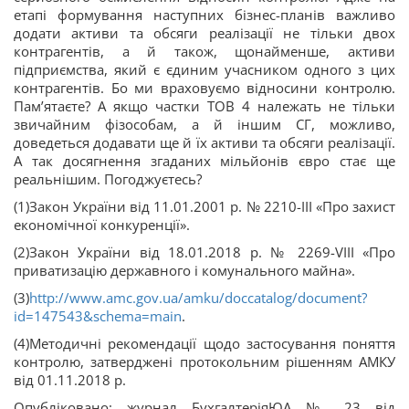
етапі формування наступних бізнес-планів важливо
додати активи та обсяги реалізації не тільки двох
контрагентів, а й також, щонайменше, активи
підприємства, який є єдиним учасником одного з цих
контрагентів. Бо ми враховуємо відносини контролю.
Пам’ятаєте? А якщо частки ТОВ 4 належать не тільки
звичайним фізособам, а й іншим СГ, можливо,
доведеться додавати ще й їх активи та обсяги реалізації.
А так досягнення згаданих мільйонів євро стає ще
реальнішим. Погоджуєтесь?
(1)Закон України від 11.01.2001 р. № 2210-III «Про захист
економічної конкуренції».
(2)Закон України від 18.01.2018 р. № 2269-VIII «Про
приватизацію державного і комунального майна».
(3)
http://www.amc.gov.ua/amku/doccatalog/document?
id=147543&schema=main
.
(4)Методичні рекомендації щодо застосування поняття
контролю, затверджені протокольним рішенням АМКУ
від 01.11.2018 р.
Опубліковано: журнал БухгалтеріяЮА № 23 від