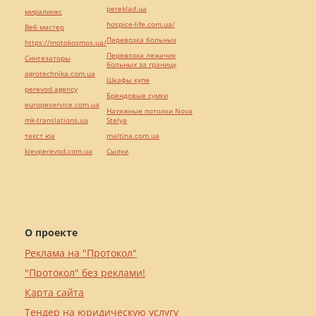
pereklad.ua
миралинкс
hospice-life.com.ua/
Веб мастер
Перевозка больных
https://motokosmos.ua/
Перевозка лежачих
Синтезаторы
больных за границу
agrotechnika.com.ua
Шкафы купе
perevod.agency
Брендовые сумки
europeservice.com.ua
Натяжные потолки Nova
mk-translations.ua
Stelya
текст юа
maltina.com.ua
kievperevod.com.ua
Cылки
О проекте
Реклама на "Протокол"
"Протокол" без реклами!
Карта сайта
Тендер на юридическую услугу