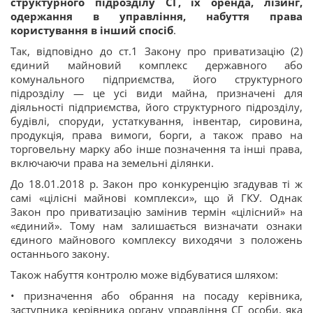
структурного підрозділу СГ, їх оренда, лізинг,
одержання в управління, набуття права
користування в інший спосіб
.
Так, відповідно до ст.1 Закону про приватизацію (2)
єдиний майновий комплекс державного або
комунального підприємства, його структурного
підрозділу — це усі види майна, призначені для
діяльності підприємства, його структурного підрозділу,
будівлі, споруди, устаткування, інвентар, сировина,
продукція, права вимоги, борги, а також право на
торговельну марку або інше позначення та інші права,
включаючи права на земельні ділянки.
До 18.01.2018 р. Закон про конкуренцію згадував ті ж
самі «цілісні майнові комплекси», що й ГКУ. Однак
Закон про приватизацію замінив термін «цілісний» на
«єдиний». Тому нам залишається визначати ознаки
єдиного майнового комплексу виходячи з положень
останнього закону.
Також набуття контролю може відбуватися шляхом:
• призначення або обрання на посаду керівника,
заступника керівника органу управління СГ особи, яка