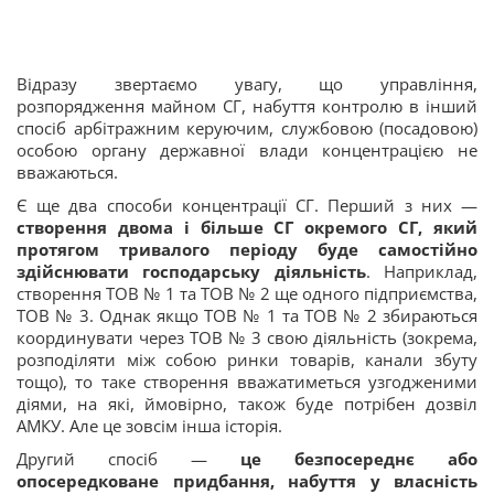
Відразу звертаємо увагу, що управління,
розпорядження майном СГ, набуття контролю в інший
спосіб арбітражним керуючим, службовою (посадовою)
особою органу державної влади концентрацією не
вважаються.
Є ще два способи концентрації СГ. Перший з них —
створення двома і більше СГ окремого СГ, який
протягом тривалого періоду буде самостійно
здійснювати господарську діяльність
. Наприклад,
створення ТОВ № 1 та ТОВ № 2 ще одного підприємства,
ТОВ № 3. Однак якщо ТОВ № 1 та ТОВ № 2 збираються
координувати через ТОВ № 3 свою діяльність (зокрема,
розподіляти між собою ринки товарів, канали збуту
тощо), то таке створення вважатиметься узгодженими
діями, на які, ймовірно, також буде потрібен дозвіл
АМКУ. Але це зовсім інша історія.
Другий спосіб —
це безпосереднє або
опосередковане придбання, набуття у власність