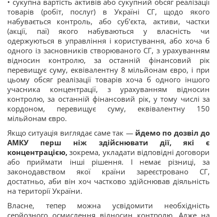
• сукупна вартість активів або сукупний обсяг реалізації
товарів (робіт, послуг) в Україні СГ, щодо якого
набувається контроль, або суб’єкта, активи, частки
(акції, паї) якого набуваються у власність чи
одержуються в управління і користування, або хоча б
одного із засновників створюваного СГ, з урахуванням
відносин контролю, за останній фінансовий рік
перевищує суму, еквівалентну 8 мільйонам євро, і при
цьому обсяг реалізації товарів хоча б одного іншого
учасника концентрації, з урахуванням відносин
контролю, за останній фінансовий рік, у тому числі за
кордоном, перевищує суму, еквівалентну 150
мільйонам євро.
Якщо ситуація виглядає саме так —
йдемо по дозвіл до
АМКУ перш ніж здійснювати дії, які є
концентрацією,
зокрема, укладати відповідні договори
або приймати інші рішення. І немає різниці, за
законодавством якої країни зареєстровано СГ,
достатньо, аби він хоч частково здійснював діяльність
на території України.
Власне, тепер можна усвідомити необхідність
серйозного осмислення відносин контролю. Адже на