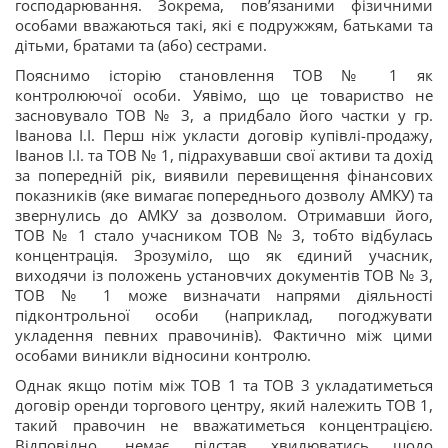
господарювання. Зокрема, пов’язаними фізичними
особами вважаються такі, які є подружжям, батьками та
дітьми, братами та (або) сестрами.
Пояснимо історію становлення ТОВ № 1 як
контролюючої особи. Уявімо, що це товариство не
засновувало ТОВ № 3, а придбало його частки у гр.
Іванова І.І. Перш ніж укласти договір купівлі-продажу,
Іванов І.І. та ТОВ № 1, підрахувавши свої активи та дохід
за попередній рік, виявили перевищення фінансових
показників (яке вимагає попереднього дозволу АМКУ) та
звернулись до АМКУ за дозволом. Отримавши його,
ТОВ № 1 стало учасником ТОВ № 3, тобто відбулась
концентрація. Зрозуміло, що як єдиний учасник,
виходячи із положень установчих документів ТОВ № 3,
ТОВ № 1 може визначати напрями діяльності
підконтрольної особи (наприклад, погоджувати
укладення певних правочинів). Фактично між цими
особами виникли відносини контролю.
Однак якщо потім між ТОВ 1 та ТОВ 3 укладатиметься
договір оренди торгового центру, який належить ТОВ 1,
такий правочин не вважатиметься концентрацією.
Відповідно, немає підстав хвилюватись щодо