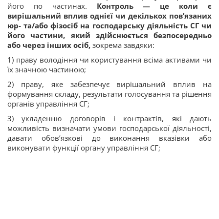
його по частинах.
Контроль — це коли є
вирішальний вплив однієї чи декількох пов’язаних
юр- та/або фізосіб на господарську діяльність СГ чи
його частини, який здійснюється безпосередньо
або через інших осіб,
зокрема завдяки:
1) праву володіння чи користування всіма активами чи
їх значною частиною;
2) праву, яке забезпечує вирішальний вплив на
формування складу, результати голосування та рішення
органів управління СГ;
3) укладенню договорів і контрактів, які дають
можливість визначати умови господарської діяльності,
давати обов’язкові до виконання вказівки або
виконувати функції органу управління СГ;