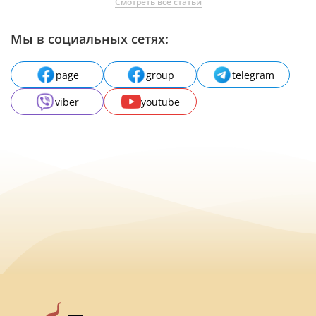
Смотреть все статьи
Мы в социальных сетях:
page
group
telegram
viber
youtube