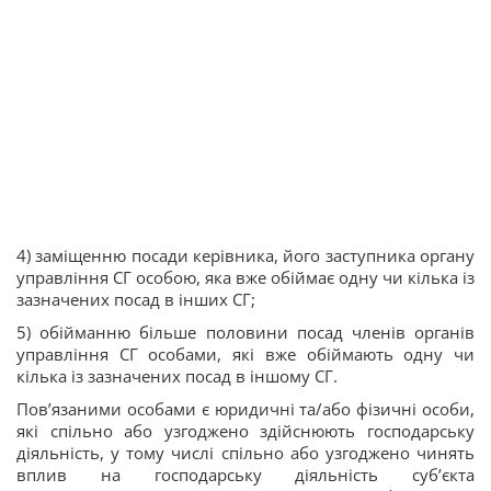
4) заміщенню посади керівника, його заступника органу
управління СГ особою, яка вже обіймає одну чи кілька із
зазначених посад в інших СГ;
5) обійманню більше половини посад членів органів
управління СГ особами, які вже обіймають одну чи
кілька із зазначених посад в іншому СГ.
Пов’язаними особами є юридичні та/або фізичні особи,
які спільно або узгоджено здійснюють господарську
діяльність, у тому числі спільно або узгоджено чинять
вплив на господарську діяльність суб’єкта