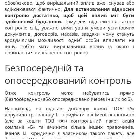
обов’язково, щоб вирішальний вплив вже існував або
здійснювався фактично.
Для встановлення відносин
контролю достатньо, щоб цей вплив міг бути
здійснений будь-коли.
Тому для відстеження такого
контролю слід уважно вичитувати умови установчих
документів, договорів, наказів, завдяки чому стануть
зрозумілими можливості однієї особи впливати на
іншу, тобто мати вирішальний вплив (з якого і
починається визначення контролю).
Безпосередній та
опосередкований контроль
Отже, контроль може набуватись прямо
(безпосередньо) або опосередковано (через інших осіб).
Наприклад, на підставі договору комісії ТОВ «А»
доручило гр. Іванову І.І. придбати від імені останнього
(але за кошти ТОВ «А») контрольний пакет акцій
компанії «Б» та вчинити кілька інших правочинів.
Іванов І.І. юридично є власником такого пакету, але