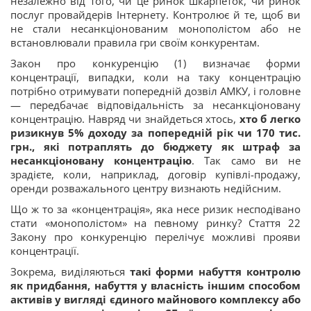
незалежно від того, чи це ринок шкарпеток, чи ринок
послуг провайдерів Інтернету. Контролює й те, щоб ви
не стали несанкціонованим монополістом або не
встановлювали правила гри своїм конкурентам.
Закон про конкуренцію (1) визначає форми
концентрації, випадки, коли на таку концентрацію
потрібно отримувати попередній дозвіл АМКУ, і головне
— передбачає відповідальність за несанкціоновану
концентрацію. Навряд чи знайдеться хтось,
хто б легко
ризикнув 5% доходу за попередній рік чи 170 тис.
грн., які потрап­лять до бюджету як штраф за
несанкціоновану концентрацію
. Так само ви не
зрадієте, коли, наприклад, договір купівлі-продажу,
оренди розважального центру визнають недійсним.
Що ж то за «концентрація», яка несе ризик несподівано
стати «монополістом» на певному ринку? Стаття 22
Закону про конкуренцію перелічує можливі прояви
концентрації.
Зокрема, виділяються
такі форми набуття контролю
як придбання, набуття у власність іншим способом
активів у вигляді єдиного майнового комплексу або