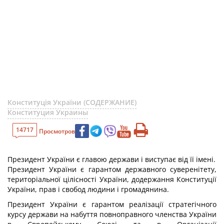
Конституція України (СОДЕРЖАНИЕ)
Конституция Украины
14717
Просмотров
Президент України є главою держави і виступає від її імені.
Президент України є гарантом державного суверенітету,
територіальної цілісності України, додержання Конституції
України, прав і свобод людини і громадянина.
Президент України є гарантом реалізації стратегічного
курсу держави на набуття повноправного членства України