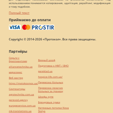
использованием понимается копирования, адаптация, рерайтинг, модификация
и тому подобное.
Полный текст
Приймаємо до оплати
Copyright © 2014-2026 «Протокол». Все права защищены.
Партнёры
Серьги с
Винный шкаф
бриллиантами
Подготовка к НМТ / ВНО
alliancetechnika.ua
pereklad.ua
миралинкс
hospice-life.com.ua/
Веб мастер
Перевозка больных
https://motokosmos.ua/
Перевозка лежачих
Синтезаторы
больных за границу
agrotechnika.com.ua
Шкафы купе
perevod.agency
Брендовые сумки
europeservice.com.ua
Натяжные потолки Nova
mk-translations.ua
Stelya