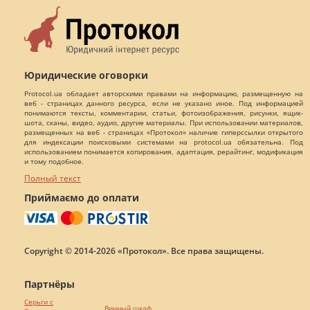
Юридические оговорки
Protocol.ua обладает авторскими правами на информацию, размещенную на
веб - страницах данного ресурса, если не указано иное. Под информацией
понимаются тексты, комментарии, статьи, фотоизображения, рисунки, ящик-
шота, сканы, видео, аудио, другие материалы. При использовании материалов,
размещенных на веб - страницах «Протокол» наличие гиперссылки открытого
для индексации поисковыми системами на protocol.ua обязательна. Под
использованием понимается копирования, адаптация, рерайтинг, модификация
и тому подобное.
Полный текст
Приймаємо до оплати
Copyright © 2014-2026 «Протокол». Все права защищены.
Партнёры
Серьги с
Винный шкаф