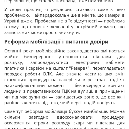
Перевірити, що сталося насправді, вже неможливо.
У своїй практиці я регулярно стикаюся саме з цією
проблемою. Найпарадоксальніше в ній те, що камери в
Україні вже є. Проблема не в їх відсутності — проблема
в тому, що вони не включені у потрібний момент, що
запис із них може просто зникнути.
Реформа мобілізації і питання довіри
Останні роки мобілізаційне законодавство змінюється
майже безперервно: уточнюються підстави для
розшуку, запроваджуються електронні кабінети
платника і сервіси на кшталт "Резерв+", переглядається
порядок роботи ВЛК. Але значна частина цих змін
стосується процедур на папері чи в реєстрах, тоді як
найконфліктніший момент — безпосередній контакт
людини з представником ТЦК на вулиці, в приміщенні
чи під час зупинки — залишається зоною, де все як і
раніше залежить від того, чиїй версії подій повірять.
Саме тут реформа мобілізації буксує найбільше. Можна
скільки завгодно вдосконалювати процедури
оскарження, строки розгляду скарг чи підстави для
зняття з розшуку — але якщо в основі спору лежать два