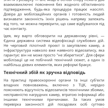
взаємовиключні пояснення без жодного об'єктивного
підтвердження, будь-яка процедура працює наосліп.
Довіра до мобілізаційних органів і готовність людей
визнавати законність їхніх рішень напряму залежать
від того, чи можна перевірити, що саме відбувалося під
час контакту.
Ідея, яку варто обговорити на державному рівні, —
Єдина державна система відеофіксації службових дій.
Не черговий пілотний проєкт із закупівлею камер, а
інфраструктура навколо вже наявного відеозапису, яка
гарантує: він не може просто "не зберегтися". Для сфери
мобілізації це не побічний технічний сюжет, а один із
найбільш дієвих елементів, яких реформі бракує.
Технічний збій як зручна відповідь
На практиці правоохоронні органи та інші суб'єкти
владних повноважень, включно з ТЦК, нерідко
пояснюють відсутність відеозаписів технічними збоями,
несправністю нагрудних камер, втратою інформації або
іншими технічними причинами. За таких умов
перевірка законності дій посадових осіб суттєво