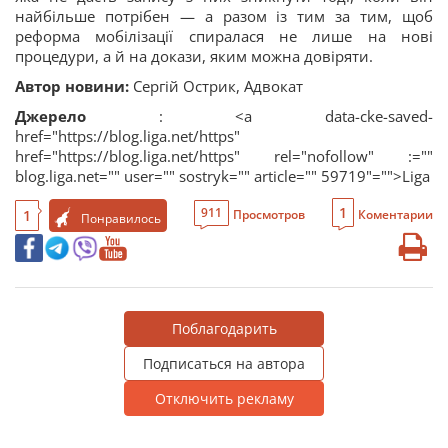
найбільше потрібен — а разом із тим за тим, щоб
реформа мобілізації спиралася не лише на нові
процедури, а й на докази, яким можна довіряти.
Автор новини:
Сергій Острик, Адвокат
Джерело
: <a data-cke-saved-
href="https://blog.liga.net/https"
href="https://blog.liga.net/https" rel="nofollow" :=""
blog.liga.net="" user="" sostryk="" article="" 59719"="">Liga
1
911
1
Просмотров
Коментарии
Понравилось
Поблагодарить
Подписаться на автора
Отключить рекламу