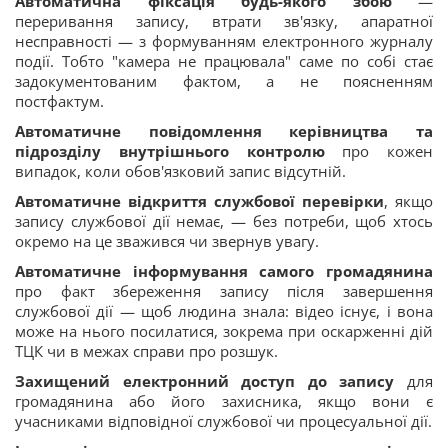
Автоматична фіксація будь-якого збою
—
переривання запису, втрати зв'язку, апаратної
несправності — з формуванням електронного журналу
події. Тобто "камера не працювала" саме по собі стає
задокументованим фактом, а не поясненням
постфактум.
Автоматичне повідомлення керівництва та
підрозділу внутрішнього контролю
про кожен
випадок, коли обов'язковий запис відсутній.
Автоматичне відкриття службової перевірки
, якщо
запису службової дії немає, — без потреби, щоб хтось
окремо на це зважився чи звернув увагу.
Автоматичне інформування самого громадянина
про факт збереження запису після завершення
службової дії — щоб людина знала: відео існує, і вона
може на нього посилатися, зокрема при оскарженні дій
ТЦК чи в межах справи про розшук.
Захищений електронний доступ до запису
для
громадянина або його захисника, якщо вони є
учасниками відповідної службової чи процесуальної дії.