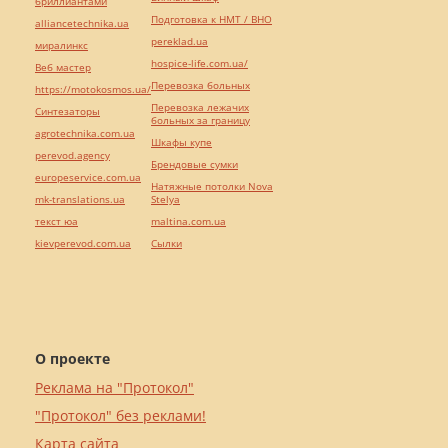
бриллиантами
Подготовка к НМТ / ВНО
alliancetechnika.ua
pereklad.ua
миралинкс
hospice-life.com.ua/
Веб мастер
Перевозка больных
https://motokosmos.ua/
Перевозка лежачих
Синтезаторы
больных за границу
agrotechnika.com.ua
Шкафы купе
perevod.agency
Брендовые сумки
europeservice.com.ua
Натяжные потолки Nova
mk-translations.ua
Stelya
текст юа
maltina.com.ua
kievperevod.com.ua
Cылки
О проекте
Реклама на "Протокол"
"Протокол" без реклами!
Карта сайта