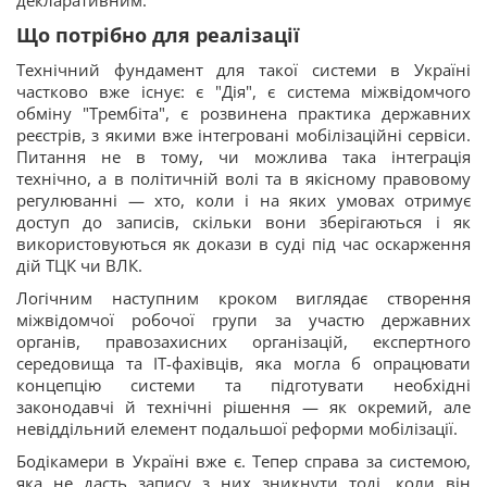
декларативним.
Що потрібно для реалізації
Технічний фундамент для такої системи в Україні
частково вже існує: є "Дія", є система міжвідомчого
обміну "Трембіта", є розвинена практика державних
реєстрів, з якими вже інтегровані мобілізаційні сервіси.
Питання не в тому, чи можлива така інтеграція
технічно, а в політичній волі та в якісному правовому
регулюванні — хто, коли і на яких умовах отримує
доступ до записів, скільки вони зберігаються і як
використовуються як докази в суді під час оскарження
дій ТЦК чи ВЛК.
Логічним наступним кроком виглядає створення
міжвідомчої робочої групи за участю державних
органів, правозахисних організацій, експертного
середовища та ІТ-фахівців, яка могла б опрацювати
концепцію системи та підготувати необхідні
законодавчі й технічні рішення — як окремий, але
невіддільний елемент подальшої реформи мобілізації.
Бодікамери в Україні вже є. Тепер справа за системою,
яка не дасть запису з них зникнути тоді, коли він