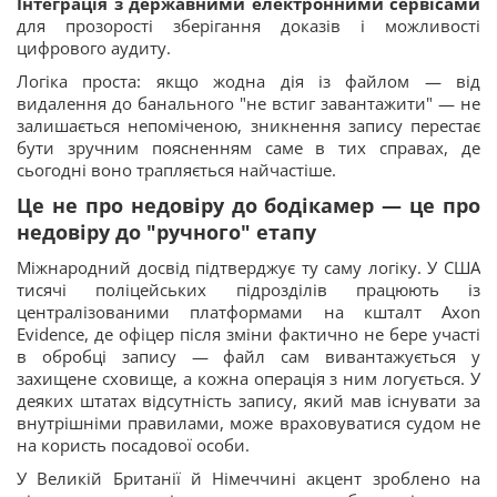
Інтеграція з державними електронними сервісами
для прозорості зберігання доказів і можливості
цифрового аудиту.
Логіка проста: якщо жодна дія із файлом — від
видалення до банального "не встиг завантажити" — не
залишається непоміченою, зникнення запису перестає
бути зручним поясненням саме в тих справах, де
сьогодні воно трапляється найчастіше.
Це не про недовіру до бодікамер — це про
недовіру до "ручного" етапу
Міжнародний досвід підтверджує ту саму логіку. У США
тисячі поліцейських підрозділів працюють із
централізованими платформами на кшталт Axon
Evidence, де офіцер після зміни фактично не бере участі
в обробці запису — файл сам вивантажується у
захищене сховище, а кожна операція з ним логується. У
деяких штатах відсутність запису, який мав існувати за
внутрішніми правилами, може враховуватися судом не
на користь посадової особи.
У Великій Британії й Німеччині акцент зроблено на