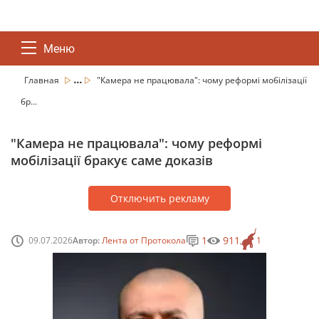
Меню
...
Главная
"Камера не працювала": чому реформі мобілізації
бр...
"Камера не працювала": чому реформі
мобілізації бракує саме доказів
Отключить рекламу
1
911
09.07.2026
Автор:
Лента от Протокола
1