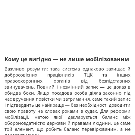
Кому це вигідно — не лише мобілізованим
Важливо розуміти: така система однаково захищає й
добросовісних працівників ТЦК та інших
правоохоронних органів від безпідставних
звинувачень. Повний і незмінний запис — це доказ в
обидва боки. Якщо посадова особа діяла законно під
час вручення повістки чи затримання, саме такий запис
і підтвердить це найкраще — без необхідності доводити
свою правоту на словах роками в судах. Для реформи
мобілізації, метою якої декларується баланс між
обороноздатністю держави й правами людини, це саме
той елемент, що робить баланс перевірюваним, а не