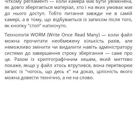
чіткому регламенті — коли камера має бути увімкнена,
як довго зберігається матеріал, хто і на яких умовах має
до нього доступ. Тобто питання завжди не в самій
камері, а в тому, що відбувається із записом після того,
як кнопку "стоп" натиснуто.
Технологія WORM (Write Once Read Many) — коли файл
можна прочитати необмежену кількість разів, але
неможливо змінити чи видалити навіть адміністратору
системи до завершення строку зберігання — саме про
це. Разом із криптографічним хешем, який миттєво
покаже, якщо у файл хтось втрутився, вона перетворює
запис із "чогось, що десь є" на доказ, цілісність якого
можна довести технічно, а не на слово.