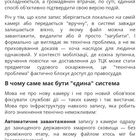
ускладнюється, а громадянин втрачає, по суті, єдиний
спосіб об'єктивно підтвердити свою версію подій.
Річ у тім, що коли запис зберігається локально на самій
камері або передається "вручну", в системі завжди
залишається вікно, у якому файл можна не
завантажити, видалити або й просто "загубити". І
формально це виглядає як технічна проблема, а не як
приховування доказів — хоча наслідок для людини
однаковий. У контексті мобілізації, де кожна зупинка,
вручення повістки чи доставлення до ТЦК може стати
предметом судового оскарження, ця "технічна
проблема" фактично блокує доступ до правосуддя.
В чому саме має бути "єдина" система
Мова не про нову камеру і не про новий обов'язок
фіксувати службові дії — таких камер і так вистачає.
Мова про інфраструктуру навколо запису, яка робить
його зникнення технічно неможливим:
Автоматичне завантаження
запису з камери одразу
до захищеного державного хмарного сховища — без
проміжного етапу, на якому файлом хтось міг би