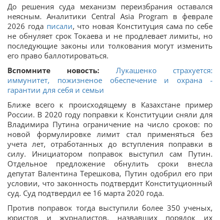
До решения суда механизм переизбрания оставался
неясным. Аналитики Central Asia Program в феврале
2026 года
писали
, что новая Конституция сама по себе
не обнуляет срок Токаева и не продлевает лимиты, но
последующие законы или толкования могут изменить
его право баллотироваться.
Вспомните новость:
Лукашенко страхуется:
иммунитет, пожизненое обеспечение и охрана -
гарантии для себя и семьи
Ближе всего к происходящему в Казахстане пример
России. В 2020 году поправки к Конституции сняли для
Владимира Путина ограничение на число сроков: по
новой формулировке лимит стал применяться без
учета лет, отработанных до вступления поправки в
силу. Инициатором поправок выступил сам Путин.
Отдельное предложение обнулить сроки внесла
депутат Валентина Терешкова, Путин одобрил его при
условии, что законность подтвердит Конституционный
суд. Суд подтвердил ее 16 марта 2020 года.
Против поправок тогда выступили более 350 ученых,
юристов и журналистов, назвавших порядок их