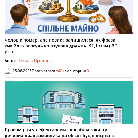
Чоловік помер, але позика залишилася: як фраза
«на його розсуд» коштувала дружині $1,1 млн ( ВС
у сп
Автор:
Лента от Протокола
05.08.2026
Просмотров:
462
Коментарии:
0
Правомірним і ефективним способом захисту
речових прав замовника на об’єкт будівництва в