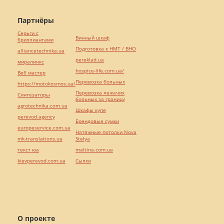
Партнёры
Серьги с
Винный шкаф
бриллиантами
Подготовка к НМТ / ВНО
alliancetechnika.ua
pereklad.ua
миралинкс
hospice-life.com.ua/
Веб мастер
Перевозка больных
https://motokosmos.ua/
Перевозка лежачих
Синтезаторы
больных за границу
agrotechnika.com.ua
Шкафы купе
perevod.agency
Брендовые сумки
europeservice.com.ua
Натяжные потолки Nova
mk-translations.ua
Stelya
текст юа
maltina.com.ua
kievperevod.com.ua
Cылки
О проекте