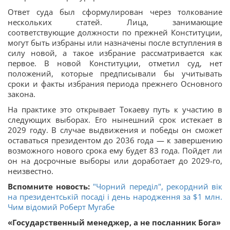
Ответ суда был сформулирован через толкование
нескольких статей. Лица, занимающие
соответствующие должности по прежней Конституции,
могут быть избраны или назначены после вступления в
силу новой, а такое избрание рассматривается как
первое. В новой Конституции, отметил суд, нет
положений, которые предписывали бы учитывать
сроки и факты избрания периода прежнего Основного
закона.
На практике это открывает Токаеву путь к участию в
следующих выборах. Его нынешний срок истекает в
2029 году. В случае выдвижения и победы он сможет
оставаться президентом до 2036 года — к завершению
возможного нового срока ему будет 83 года. Пойдет ли
он на досрочные выборы или доработает до 2029-го,
неизвестно.
Вспомните новость:
"Чорний переділ", рекордний вік
на президентській посаді і день народження за $1 млн.
Чим відомий Роберт Мугабе
«Государственный менеджер, а не посланник Бога»