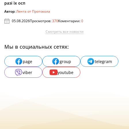
разі їх осп
Автор:
Лента от Протокола
05.08.2026
Просмотров:
370
Коментарии:
0
Смотреть все новости
Мы в социальных сетях:
page
group
telegram
viber
youtube