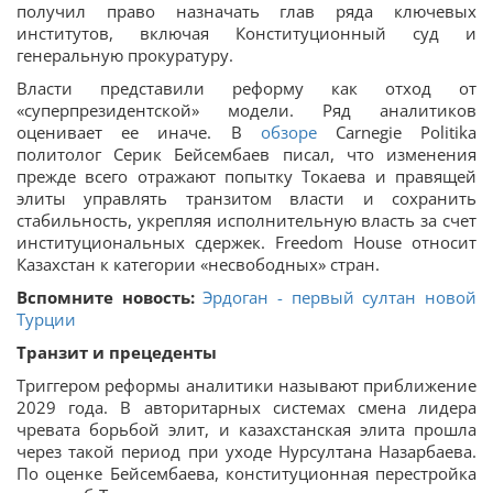
получил право назначать глав ряда ключевых
институтов, включая Конституционный суд и
генеральную прокуратуру.
Власти представили реформу как отход от
«суперпрезидентской» модели. Ряд аналитиков
оценивает ее иначе. В
обзоре
Carnegie Politika
политолог Серик Бейсембаев писал, что изменения
прежде всего отражают попытку Токаева и правящей
элиты управлять транзитом власти и сохранить
стабильность, укрепляя исполнительную власть за счет
институциональных сдержек. Freedom House относит
Казахстан к категории «несвободных» стран.
Вспомните новость:
Эрдоган - первый султан новой
Турции
Транзит и прецеденты
Триггером реформы аналитики называют приближение
2029 года. В авторитарных системах смена лидера
чревата борьбой элит, и казахстанская элита прошла
через такой период при уходе Нурсултана Назарбаева.
По оценке Бейсембаева, конституционная перестройка