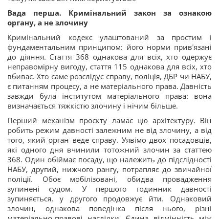
Вада перша. Кримінальний закон за ознакою
органу, а не злочину
Кримінальний кодекс улаштований за простим і
фундаментальним принципом: його норми прив'язані
до діяння. Стаття 368 однакова для всіх, хто одержує
неправомірну вигоду, стаття 115 однакова для всіх, хто
вбиває. Хто саме розслідує справу, поліція, ДБР чи НАБУ,
є питанням процесу, а не матеріального права. Давність
завжди була інститутом матеріального права: вона
визначається тяжкістю злочину і нічим більше.
Перший механізм проєкту ламає цю архітектуру. Він
робить режим давності залежним не від злочину, а від
того, який орган веде справу. Уявімо двох посадовців,
які одного дня вчинили тотожний злочин за статтею
368. Один обіймає посаду, що належить до підслідності
НАБУ, другий, нижчого рангу, потрапляє до звичайної
поліції. Обоє мобілізовані, обидва провадження
зупинені судом. У першого годинник давності
зупиняється, у другого продовжує йти. Однаковий
злочин, однакова поведінка після нього, різні
матеріально-правові наслідки. Єдина відмінність між