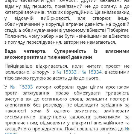
відміну від першого, прив'язаний не до органу, а до
категорії злочинів, тяжких корупційних. Це знімає закид
у відомчій вибірковості, але створює іншу:
обвинувачений у корупції втрачає давність на судовій
стадії, а обвинувачений в умисному вбивстві її зберігає.
Пояснити, чому хабар має бути «вічнішим» за вбивство
з погляду переслідування, автори не намагаються.
Вада четверта. Суперечність із власними
законопроєктами тижневої давнини
Найцікавіше відкривається, коли читати проєкт не
ізольовано, а поруч із
№ 15333
і
№ 15334
, внесеними
тією самою групою за десять днів до нього.
У
№ 15333
автори озброїли суди цілим арсеналом
проти затягування: право обмежувати тривалість
виступів аж до останнього слова, залишати повторні
клопотання без розгляду, не відкладати засідання за
наявності хоча б одного захисника, замінювати
систематично відсутнього адвоката захисником за
призначенням, відмовляти у відкритті апеляційного та
касаційного провадження. Пояснювальна записка до
№