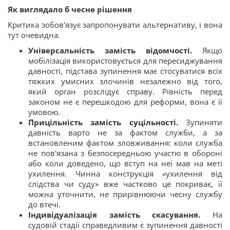
Як виглядало б чесне рішення
Критика зобов'язує запропонувати альтернативу, і вона
тут очевидна.
Універсальність замість відомчості.
Якщо
мобілізація використовується для пересиджування
давності, підстава зупинення має стосуватися всіх
тяжких умисних злочинів незалежно від того,
який орган розслідує справу. Рівність перед
законом не є перешкодою для реформи, вона є її
умовою.
Прицільність замість суцільності.
Зупиняти
давність варто не за фактом служби, а за
встановленим фактом зловживання: коли служба
не пов'язана з безпосередньою участю в обороні
або коли доведено, що вступ на неї мав на меті
ухилення. Чинна конструкція «ухилення від
слідства чи суду» вже частково це покриває, її
можна уточнити, не прирівнюючи чесну службу
до втечі.
Індивідуалізація замість скасування.
На
судовій стадії справедливим є зупинення давності