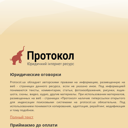
Юридические оговорки
Protocol.ua обладает авторскими правами на информацию, размещенную на
веб - страницах данного ресурса, если не указано иное. Под информацией
понимаются тексты, комментарии, статьи, фотоизображения, рисунки, ящик-
шота, сканы, видео, аудио, другие материалы. При использовании материалов,
размещенных на веб - страницах «Протокол» наличие гиперссылки открытого
для индексации поисковыми системами на protocol.ua обязательна. Под
использованием понимается копирования, адаптация, рерайтинг, модификация
и тому подобное.
Полный текст
Приймаємо до оплати