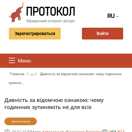
RU
Зарегистрироваться
Войти
Меню
...
Главная
Давність за відомчою ознакою: чому годинник
зупиня...
Давність за відомчою ознакою: чому
годинник зупиняють не для всіх
эксклюзив
0
814
08.07.2026
Автор:
Адвокатське об'єднання Barristers