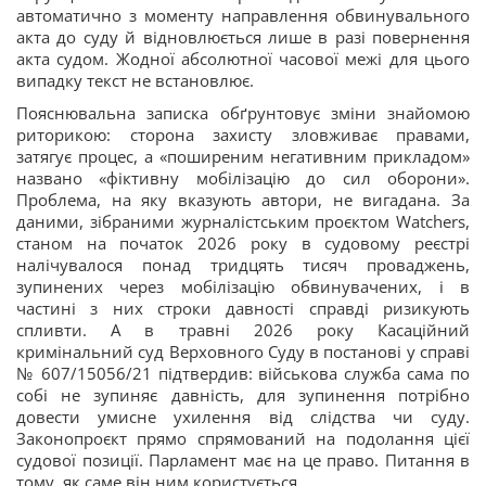
автоматично з моменту направлення обвинувального
акта до суду й відновлюється лише в разі повернення
акта судом. Жодної абсолютної часової межі для цього
випадку текст не встановлює.
Пояснювальна записка обґрунтовує зміни знайомою
риторикою: сторона захисту зловживає правами,
затягує процес, а «поширеним негативним прикладом»
названо «фіктивну мобілізацію до сил оборони».
Проблема, на яку вказують автори, не вигадана. За
даними, зібраними журналістським проєктом Watchers,
станом на початок 2026 року в судовому реєстрі
налічувалося понад тридцять тисяч проваджень,
зупинених через мобілізацію обвинувачених, і в
частині з них строки давності справді ризикують
спливти. А в травні 2026 року Касаційний
кримінальний суд Верховного Суду в постанові у справі
№ 607/15056/21 підтвердив: військова служба сама по
собі не зупиняє давність, для зупинення потрібно
довести умисне ухилення від слідства чи суду.
Законопроєкт прямо спрямований на подолання цієї
судової позиції. Парламент має на це право. Питання в
тому, як саме він ним користується.