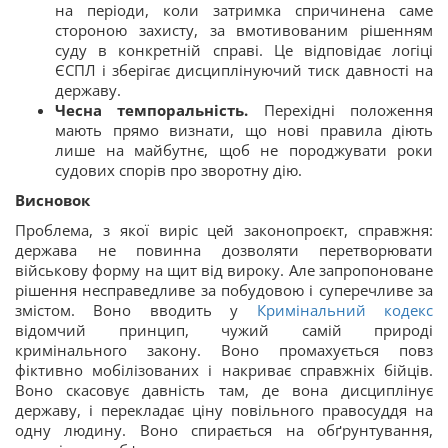
на періоди, коли затримка спричинена саме
стороною захисту, за вмотивованим рішенням
суду в конкретній справі. Це відповідає логіці
ЄСПЛ і зберігає дисциплінуючий тиск давності на
державу.
Чесна темпоральність.
Перехідні положення
мають прямо визнати, що нові правила діють
лише на майбутнє, щоб не породжувати роки
судових спорів про зворотну дію.
Висновок
Проблема, з якої виріс цей законопроєкт, справжня:
держава не повинна дозволяти перетворювати
військову форму на щит від вироку. Але запропоноване
рішення несправедливе за побудовою і суперечливе за
змістом. Воно вводить у
Кримінальний кодекс
відомчий принцип, чужий самій природі
кримінального закону. Воно промахується повз
фіктивно мобілізованих і накриває справжніх бійців.
Воно скасовує давність там, де вона дисциплінує
державу, і перекладає ціну повільного правосуддя на
одну людину. Воно спирається на обґрунтування,