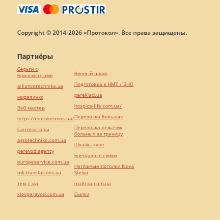
Copyright © 2014-2026 «Протокол». Все права защищены.
Партнёры
Серьги с
Винный шкаф
бриллиантами
Подготовка к НМТ / ВНО
alliancetechnika.ua
pereklad.ua
миралинкс
hospice-life.com.ua/
Веб мастер
Перевозка больных
https://motokosmos.ua/
Перевозка лежачих
Синтезаторы
больных за границу
agrotechnika.com.ua
Шкафы купе
perevod.agency
Брендовые сумки
europeservice.com.ua
Натяжные потолки Nova
mk-translations.ua
Stelya
текст юа
maltina.com.ua
kievperevod.com.ua
Cылки