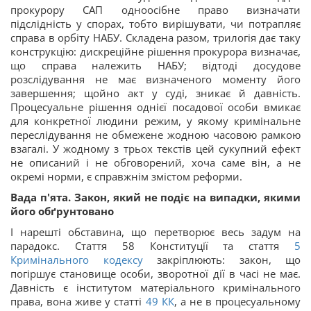
прокурору САП одноосібне право визначати
підслідність у спорах, тобто вирішувати, чи потрапляє
справа в орбіту НАБУ. Складена разом, трилогія дає таку
конструкцію: дискреційне рішення прокурора визначає,
що справа належить НАБУ; відтоді досудове
розслідування не має визначеного моменту його
завершення; щойно акт у суді, зникає й давність.
Процесуальне рішення однієї посадової особи вмикає
для конкретної людини режим, у якому кримінальне
переслідування не обмежене жодною часовою рамкою
взагалі. У жодному з трьох текстів цей сукупний ефект
не описаний і не обговорений, хоча саме він, а не
окремі норми, є справжнім змістом реформи.
Вада п'ята. Закон, який не подіє на випадки, якими
його обґрунтовано
І нарешті обставина, що перетворює весь задум на
парадокс. Стаття 58 Конституції та стаття
5
Кримінального кодексу
закріплюють: закон, що
погіршує становище особи, зворотної дії в часі не має.
Давність є інститутом матеріального кримінального
права, вона живе у статті
49
КК
, а не в процесуальному