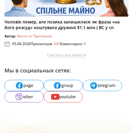
Чоловік помер, але позика залишилася: як фраза «на
його розсуд» коштувала дружині $1,1 млн ( ВС у сп
Автор:
Лента от Протокола
05.08.2026
Просмотров:
547
Коментарии:
0
Смотреть все новости
Мы в социальных сетях:
page
group
telegram
viber
youtube