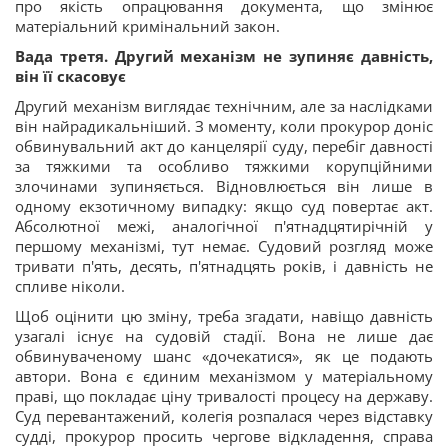
про якість опрацювання документа, що змінює
матеріальний кримінальний закон.
Вада третя. Другий механізм не зупиняє давність,
він її скасовує
Другий механізм виглядає технічним, але за наслідками
він найрадикальніший. З моменту, коли прокурор доніс
обвинувальний акт до канцелярії суду, перебіг давності
за тяжкими та особливо тяжкими корупційними
злочинами зупиняється. Відновлюється він лише в
одному екзотичному випадку: якщо суд повертає акт.
Абсолютної межі, аналогічної п'ятнадцятирічній у
першому механізмі, тут немає. Судовий розгляд може
тривати п'ять, десять, п'ятнадцять років, і давність не
спливе ніколи.
Щоб оцінити цю зміну, треба згадати, навіщо давність
узагалі існує на судовій стадії. Вона не лише дає
обвинуваченому шанс «дочекатися», як це подають
автори. Вона є єдиним механізмом у матеріальному
праві, що покладає ціну тривалості процесу на державу.
Суд перевантажений, колегія розпалася через відставку
судді, прокурор просить чергове відкладення, справа