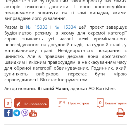
несумісне з обґрунтуванням законопроєкту тих самих
авторів тижневої давнини. І воно конституційно
неспроможне вплинути на ті самі випадки, якими
виправдане його ухвалення.
Разом із
№ 15333
і
№ 15334
цей проєкт завершує
будівництво режиму, в якому для окремої категорії
справ зникають усі часові межі кримінального
переслідування: на досудовій стадії, на судовій стадії, у
матеріальному праві. Невідворотність покарання є
цінністю. Але в правовій державі вона досягається
швидким і якісним правосуддям, а не скасуванням часу
для обраної категорії обвинувачених. Годинник, який
зупиняють вибірково, перестає бути мірою
справедливості. Він стає інструментом.
Автор новини:
Віталій Чаюн
, адвокат АО Barristers
0
814
0
Просмотров
Коментарии
Понравилось