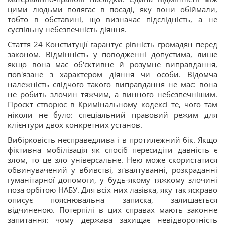
цими людьми полягає в посаді, яку вони обіймали,
тобто в обставині, що визначає підслідність, а не
суспільну небезпечність діяння.
Стаття 24 Конституції гарантує рівність громадян перед
законом. Відмінність у поводженні допустима, лише
якщо вона має об'єктивне й розумне виправдання,
пов'язане з характером діяння чи особи. Відомча
належність слідчого такого виправдання не має: вона
не робить злочин тяжчим, а винного небезпечнішим.
Проєкт створює в Кримінальному кодексі те, чого там
ніколи не було: спеціальний правовий режим для
клієнтури двох конкретних установ.
Вибірковість несправедлива і в протилежний бік. Якщо
фіктивна мобілізація як спосіб пересидіти давність є
злом, то це зло універсальне. Нею може скористатися
обвинувачений у вбивстві, зґвалтуванні, розкраданні
гуманітарної допомоги, у будь-якому тяжкому злочині
поза орбітою НАБУ. Для всіх них лазівка, яку так яскраво
описує пояснювальна записка, залишається
відчиненою. Потерпілі в цих справах мають законне
запитання: чому держава захищає невідворотність