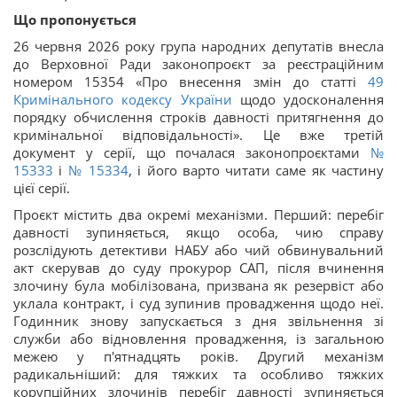
Що пропонується
26 червня 2026 року група народних депутатів внесла
до Верховної Ради законопроєкт за реєстраційним
номером 15354 «Про внесення змін до статті
49
Кримінального кодексу України
щодо удосконалення
порядку обчислення строків давності притягнення до
кримінальної відповідальності». Це вже третій
документ у серії, що почалася законопроєктами
№
15333
і
№ 15334
, і його варто читати саме як частину
цієї серії.
Проєкт містить два окремі механізми. Перший: перебіг
давності зупиняється, якщо особа, чию справу
розслідують детективи НАБУ або чий обвинувальний
акт скерував до суду прокурор САП, після вчинення
злочину була мобілізована, призвана як резервіст або
уклала контракт, і суд зупинив провадження щодо неї.
Годинник знову запускається з дня звільнення зі
служби або відновлення провадження, із загальною
межею у п'ятнадцять років. Другий механізм
радикальніший: для тяжких та особливо тяжких
корупційних злочинів перебіг давності зупиняється