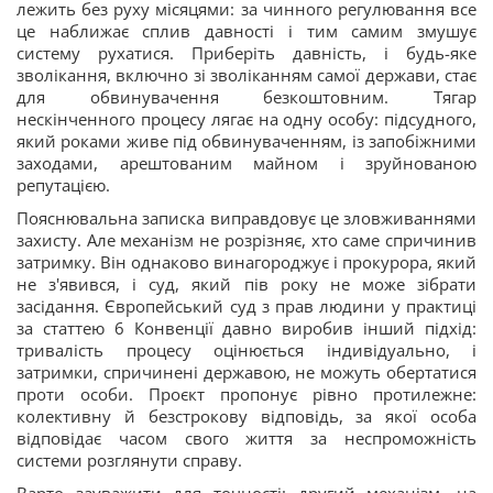
лежить без руху місяцями: за чинного регулювання все
це наближає сплив давності і тим самим змушує
систему рухатися. Приберіть давність, і будь-яке
зволікання, включно зі зволіканням самої держави, стає
для обвинувачення безкоштовним. Тягар
нескінченного процесу лягає на одну особу: підсудного,
який роками живе під обвинуваченням, із запобіжними
заходами, арештованим майном і зруйнованою
репутацією.
Пояснювальна записка виправдовує це зловживаннями
захисту. Але механізм не розрізняє, хто саме спричинив
затримку. Він однаково винагороджує і прокурора, який
не з'явився, і суд, який пів року не може зібрати
засідання. Європейський суд з прав людини у практиці
за статтею 6 Конвенції давно виробив інший підхід:
тривалість процесу оцінюється індивідуально, і
затримки, спричинені державою, не можуть обертатися
проти особи. Проєкт пропонує рівно протилежне:
колективну й безстрокову відповідь, за якої особа
відповідає часом свого життя за неспроможність
системи розглянути справу.
Варто зауважити для точності: другий механізм, на