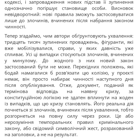
кодексі, і запровадження нових підстав її зупинення
однозначно погіршує становище особи. Висновок
невідворотний: нові правила зможуть застосовуватися
лише до злочинів, вчинених після набрання законом
чинності.
Тепер згадаймо, чим автори обґрунтовують ухвалення:
тридцять тисяч зупинених проваджень, фігуранти, які
вже мобілізувалися, справи, у яких давність уже
спливає. Усі ці випадки стосуються злочинів, вчинених
у минулому. До жодного з них новий закон
застосований бути не може. Перехідних положень, які
бодай намагалися б розв'язати цю колізію, у проєкті
немає, він просто набирає чинності наступного дня
після опублікування. Отже, документ, поданий як
термінова відповідь на наявну кризу, за
конституційною логікою не здатен вплинути на жоден
із випадків, що цю кризу становлять. Його реальна дія
почнеться зі злочинів, вчинених після ухвалення, тобто
розгорнеться на повну силу через роки. Це або
нерозуміння темпоральних правил кримінального
закону, або свідомий символічний жест, розрахований
на заголовки, а не на результат.