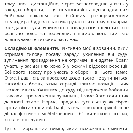
тому числі дистанційно, через безпосередню участь у
заходах оборони, і ця неможливість підтверджується
бойовим наказом або бойовим розпорядженням
командира. Судова практика рухається в тому ж напрямі
вже давно: суди зупиняють провадження щодо тих, хто
реально воює на передовій, і відмовляють тим, хто
влаштувався в тилових частинах.
Складімо ці елементи.
Фіктивно мобілізований, який
отримав тилову посаду заради ухилення від суду,
зупинення провадження не отримає: він здатен брати
участь у засіданнях хоча б у режимі відеоконференції,
бойового наказу про участь в обороні в нього немає.
Отже, і давність за проєктом щодо нього не зупиниться.
Натомість боєць, який справді тримає позиції і чия
неможливість з'явитися до суду підтверджена бойовим
наказом, провадження зупинить, і саме його годинник
давності замре. Норма, продана суспільству як зброя
проти фіктивної мобілізації, за власною конструкцією не
дістає фіктивно мобілізованих і б'є винятково по тих,
хто дійсно служить.
Тут є і моральний вимір, який неможливо оминути.