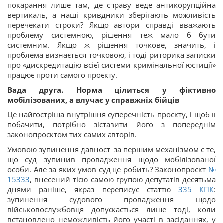
покарання лише там, де справу веде антикорупційна
вертикаль, а наші кривдники зберігають можливість
перечекати строки? Якщо автори справді вважають
проблему системною, рішення теж мало б бути
системним. Якщо ж рішення точкове, значить, і
проблема визнається точковою, і тоді риторика записки
про «дискредитацію всієї системи кримінальної юстиції»
працює проти самого проєкту.
Вада друга. Норма цілиться у фіктивно
мобілізованих, а влучає у справжніх бійців
Це найгостріша внутрішня суперечність проєкту, і щоб її
побачити, потрібно зіставити його з попереднім
законопроєктом тих самих авторів.
Умовою зупинення давності за першим механізмом є те,
що суд зупинив провадження щодо мобілізованої
особи. Але за яких умов суд це робить? Законопроєкт
№
15333
, внесений тією самою групою депутатів десятьма
днями раніше, якраз переписує статтю
335
КПК
:
зупинення судового провадження щодо
військовослужбовця допускається лише тоді, коли
встановлено неможливість його участі в засіданнях, у