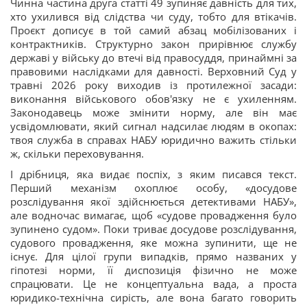
Чинна частина друга статті 49 зупиняє давність для тих,
хто ухилився від слідства чи суду, тобто для втікачів.
Проєкт дописує в той самий абзац мобілізованих і
контрактників. Структурно закон прирівнює службу
державі у війську до втечі від правосуддя, принаймні за
правовими наслідками для давності. Верховний Суд у
травні 2026 року виходив із протилежної засади:
виконання військового обов'язку не є ухиленням.
Законодавець може змінити норму, але він має
усвідомлювати, який сигнал надсилає людям в окопах:
твоя служба в справах НАБУ юридично важить стільки
ж, скільки переховування.
І дрібниця, яка видає поспіх, з яким писався текст.
Перший механізм охоплює особу, «досудове
розслідування якої здійснюється детективами НАБУ»,
але водночас вимагає, щоб «судове провадження було
зупинено судом». Поки триває досудове розслідування,
судового провадження, яке можна зупинити, ще не
існує. Для цілої групи випадків, прямо названих у
гіпотезі норми, її диспозиція фізично не може
спрацювати. Це не концептуальна вада, а проста
юридико-технічна сирість, але вона багато говорить