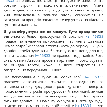
15333
запевняла, що саме ці інструменти забезпечать
розумні строки та подолають зловживання. Мине
десять днів, і та сама група депутатів вносить проєкт,
чия пояснювальна записка знову скаржиться на
затягування процесів захистом, тепер уже як на підставу
зупиняти давність.
Ці два обґрунтування не можуть бути правдивими
одночасно.
Якщо процесуальний арсенал
№ 15333
працює, затягування приборкане і зупиняти давність
немає потреби: справи встигатимуть до вироку. Якщо ж
давність треба зупиняти, бо затягування неподоланне,
значить, арсенал
№ 15333
не працює, і тоді навіщо його
ухвалювати? Автори просять парламент проголосувати
за обидва тексти, кожен з яких спирається на
заперечення передумови іншого.
Ще показовішим є сукупний ефект серії.
№ 15333
скасовує автоматичне закриття провадження за
спливом строку досудового розслідування і повертає
продовження строків прокурорській вертикалі: зникає
тверда часова межа на досудовій стадії. Цей проєкт
зупиняє давність з моменту скерування акта до суду:
зникає часова межа на судовій стадії. А
№ 15334
віддає