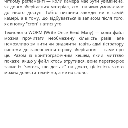
чіткому регламенті — коли камера має бути увімкнена,
як довго зберігається матеріал, хто і на яких умовах має
до нього доступ. Тобто питання завжди не в самій
камері, а в тому, що відбувається із записом після того,
як кнопку "стоп" натиснуто.
Технологія WORM (Write Once Read Many) — коли файл
можна прочитати необмежену кількість разів, але
неможливо змінити чи видалити навіть адміністратору
системи до завершення строку зберігання — саме про
це. Разом із криптографічним хешем, який миттєво
покаже, якщо у файл хтось втрутився, вона перетворює
запис із "чогось, що десь є" на доказ, цілісність якого
можна довести технічно, а не на слово.