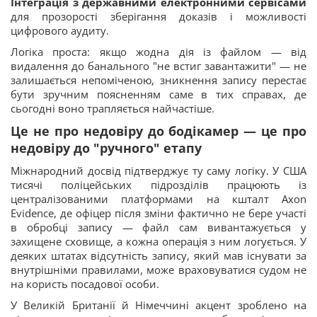
Інтеграція з державними електронними сервісами
для прозорості зберігання доказів і можливості
цифрового аудиту.
Логіка проста: якщо жодна дія із файлом — від
видалення до банального "не встиг завантажити" — не
залишається непоміченою, зникнення запису перестає
бути зручним поясненням саме в тих справах, де
сьогодні воно трапляється найчастіше.
Це не про недовіру до бодікамер — це про
недовіру до "ручного" етапу
Міжнародний досвід підтверджує ту саму логіку. У США
тисячі поліцейських підрозділів працюють із
централізованими платформами на кшталт Axon
Evidence, де офіцер після зміни фактично не бере участі
в обробці запису — файл сам вивантажується у
захищене сховище, а кожна операція з ним логується. У
деяких штатах відсутність запису, який мав існувати за
внутрішніми правилами, може враховуватися судом не
на користь посадової особи.
У Великій Британії й Німеччині акцент зроблено на