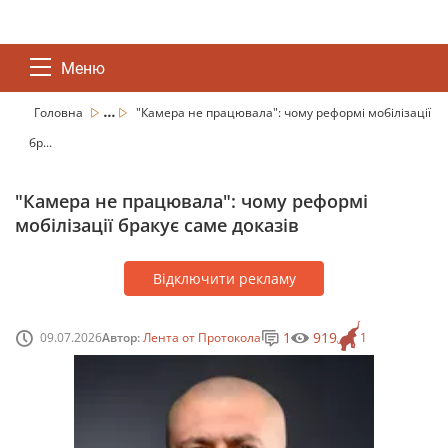
Меню
...
Головна
"Камера не працювала": чому реформі мобілізації
бр...
"Камера не працювала": чому реформі
мобілізації бракує саме доказів
Відключити рекламу
1
919
09.07.2026
Автор:
Лента от Протокола
1