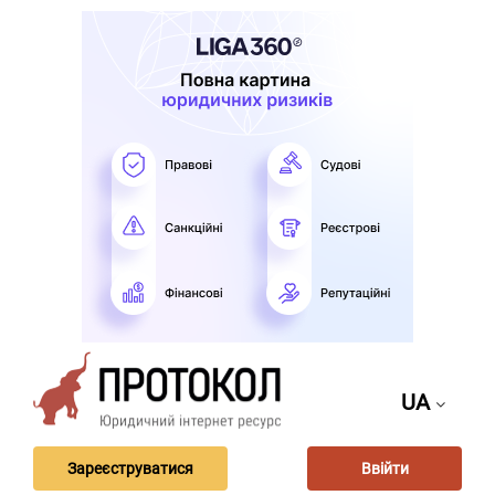
UA
Зареєструватися
Ввійти