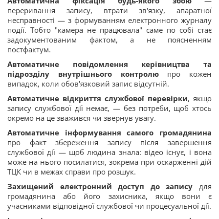
Автоматична фіксація будь-якого збою
—
переривання запису, втрати зв'язку, апаратної
несправності — з формуванням електронного журналу
події. Тобто "камера не працювала" саме по собі стає
задокументованим фактом, а не поясненням
постфактум.
Автоматичне повідомлення керівництва та
підрозділу внутрішнього контролю
про кожен
випадок, коли обов'язковий запис відсутній.
Автоматичне відкриття службової перевірки
, якщо
запису службової дії немає, — без потреби, щоб хтось
окремо на це зважився чи звернув увагу.
Автоматичне інформування самого громадянина
про факт збереження запису після завершення
службової дії — щоб людина знала: відео існує, і вона
може на нього посилатися, зокрема при оскарженні дій
ТЦК чи в межах справи про розшук.
Захищений електронний доступ до запису
для
громадянина або його захисника, якщо вони є
учасниками відповідної службової чи процесуальної дії.