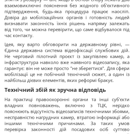
взаємовиключні пояснення без жодного об'єктивного
підтвердження, будь-яка процедура працює наосліп.
Довіра до мобілізаційних органів і готовність людей
визнавати законність їхніх рішень напряму залежать
від того, чи можна перевірити, що саме відбувалося під
час контакту.
Ідея, яку варто обговорити на державному рівні, —
Єдина державна система відеофіксації службових дій.
Не черговий пілотний проєкт із закупівлею камер, а
інфраструктура навколо вже наявного відеозапису, яка
гарантує: він не може просто "не зберегтися". Для сфери
мобілізації це не побічний технічний сюжет, а один із
найбільш дієвих елементів, яких реформі бракує.
Технічний збій як зручна відповідь
На практиці правоохоронні органи та інші суб'єкти
владних повноважень, включно з ТЦК, нерідко
пояснюють відсутність відеозаписів технічними збоями,
несправністю нагрудних камер, втратою інформації або
іншими технічними причинами. За таких умов
перевірка законності дій посадових осіб суттєво