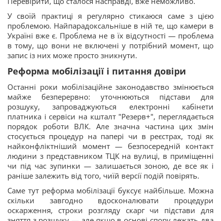
Перевірити, що сталося насправді, вже неможливо.
У своїй практиці я регулярно стикаюся саме з цією
проблемою. Найпарадоксальніше в ній те, що камери в
Україні вже є. Проблема не в їх відсутності — проблема
в тому, що вони не включені у потрібний момент, що
запис із них може просто зникнути.
Реформа мобілізації і питання довіри
Останні роки мобілізаційне законодавство змінюється
майже безперервно: уточнюються підстави для
розшуку, запроваджуються електронні кабінети
платника і сервіси на кшталт "Резерв+", переглядається
порядок роботи ВЛК. Але значна частина цих змін
стосується процедур на папері чи в реєстрах, тоді як
найконфліктніший момент — безпосередній контакт
людини з представником ТЦК на вулиці, в приміщенні
чи під час зупинки — залишається зоною, де все як і
раніше залежить від того, чиїй версії подій повірять.
Саме тут реформа мобілізації буксує найбільше. Можна
скільки завгодно вдосконалювати процедури
оскарження, строки розгляду скарг чи підстави для
зняття з розшуку — але якщо в основі спору лежать два