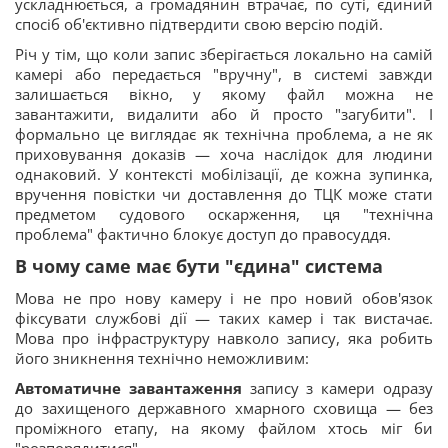
ускладнюється, а громадянин втрачає, по суті, єдиний
спосіб об'єктивно підтвердити свою версію подій.
Річ у тім, що коли запис зберігається локально на самій
камері або передається "вручну", в системі завжди
залишається вікно, у якому файл можна не
завантажити, видалити або й просто "загубити". І
формально це виглядає як технічна проблема, а не як
приховування доказів — хоча наслідок для людини
однаковий. У контексті мобілізації, де кожна зупинка,
вручення повістки чи доставлення до ТЦК може стати
предметом судового оскарження, ця "технічна
проблема" фактично блокує доступ до правосуддя.
В чому саме має бути "єдина" система
Мова не про нову камеру і не про новий обов'язок
фіксувати службові дії — таких камер і так вистачає.
Мова про інфраструктуру навколо запису, яка робить
його зникнення технічно неможливим:
Автоматичне завантаження
запису з камери одразу
до захищеного державного хмарного сховища — без
проміжного етапу, на якому файлом хтось міг би