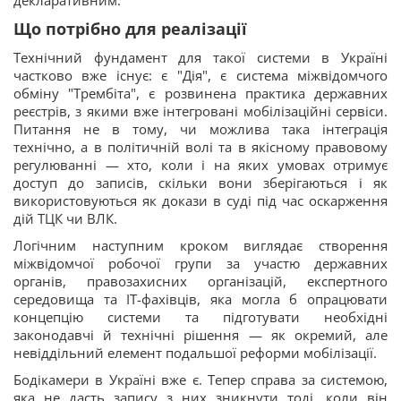
декларативним.
Що потрібно для реалізації
Технічний фундамент для такої системи в Україні
частково вже існує: є "Дія", є система міжвідомчого
обміну "Трембіта", є розвинена практика державних
реєстрів, з якими вже інтегровані мобілізаційні сервіси.
Питання не в тому, чи можлива така інтеграція
технічно, а в політичній волі та в якісному правовому
регулюванні — хто, коли і на яких умовах отримує
доступ до записів, скільки вони зберігаються і як
використовуються як докази в суді під час оскарження
дій ТЦК чи ВЛК.
Логічним наступним кроком виглядає створення
міжвідомчої робочої групи за участю державних
органів, правозахисних організацій, експертного
середовища та ІТ-фахівців, яка могла б опрацювати
концепцію системи та підготувати необхідні
законодавчі й технічні рішення — як окремий, але
невіддільний елемент подальшої реформи мобілізації.
Бодікамери в Україні вже є. Тепер справа за системою,
яка не дасть запису з них зникнути тоді, коли він