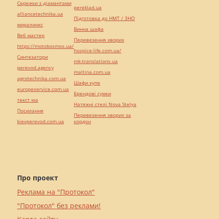
Сережки з діамантами
pereklad.ua
alliancetechnika.ua
Підготовка до НМТ / ЗНО
миралинкс
Винна шафа
Веб мастер
Перевезення хворих
https://motokosmos.ua/
hospice-life.com.ua/
Синтезатори
mk-translations.ua
perevod.agency
maltina.com.ua
agrotechnika.com.ua
Шафи купе
europeservice.com.ua
Брендові сумки
текст юа
Натяжні стелі Nova Stelya
Посилання
Перевезення хворих за
kievperevod.com.ua
кордон
Про проект
Реклама на "Протокол"
"Протокол" без реклами!