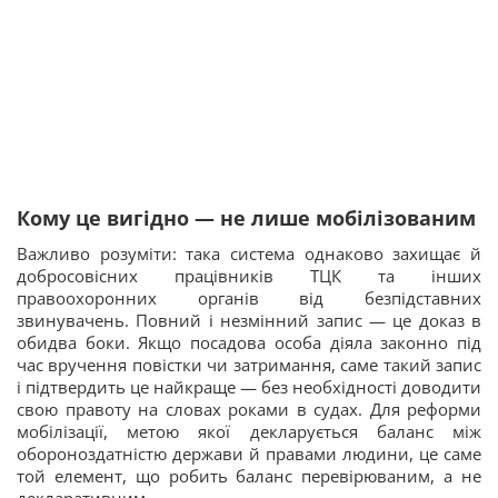
Кому це вигідно — не лише мобілізованим
Важливо розуміти: така система однаково захищає й
добросовісних працівників ТЦК та інших
правоохоронних органів від безпідставних
звинувачень. Повний і незмінний запис — це доказ в
обидва боки. Якщо посадова особа діяла законно під
час вручення повістки чи затримання, саме такий запис
і підтвердить це найкраще — без необхідності доводити
свою правоту на словах роками в судах. Для реформи
мобілізації, метою якої декларується баланс між
обороноздатністю держави й правами людини, це саме
той елемент, що робить баланс перевірюваним, а не