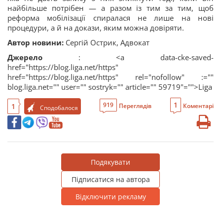
найбільше потрібен — а разом із тим за тим, щоб
реформа мобілізації спиралася не лише на нові
процедури, а й на докази, яким можна довіряти.
Автор новини:
Сергій Острик, Адвокат
Джерело
: <a data-cke-saved-
href="https://blog.liga.net/https"
href="https://blog.liga.net/https" rel="nofollow" :=""
blog.liga.net="" user="" sostryk="" article="" 59719"="">Liga
1
919
1
Переглядів
Коментарі
Сподобалося
Подякувати
Підписатися на автора
Відключити рекламу