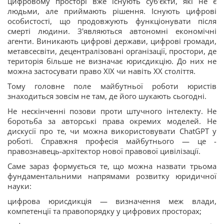
цифровому просторі вже існують суб'єкти, які не є
людьми, але приймають рішення. Існують цифрові
особистості, що продовжують функціонувати після
смерті людини. З'являються автономні економічні
агенти. Виникають цифрові держави, цифрові громади,
метавсесвіти, децентралізовані організації, простори, де
територія більше не визначає юрисдикцію. До них не
можна застосувати право XIX чи навіть XX століття.
Тому головне поле майбутньої роботи юристів
знаходиться зовсім не там, де його шукають сьогодні.
Не нескінченні позови проти штучного інтелекту. Не
боротьба за авторські права окремих моделей. Не
дискусії про те, чи можна використовувати ChatGPT у
роботі. Справжня професія майбутнього — це -
правознавець-архітектор нової правової цивілізації.
Саме зараз формується те, що можна назвати трьома
фундаментальними напрямами розвитку юридичної
науки:
цифрова юрисдикція — визначення меж влади,
компетенції та правопорядку у цифрових просторах;