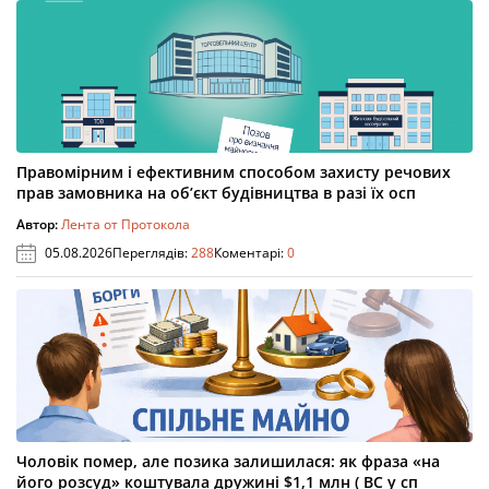
Правомірним і ефективним способом захисту речових
прав замовника на об’єкт будівництва в разі їх осп
Автор:
Лента от Протокола
05.08.2026
Переглядів:
288
Коментарі:
0
Чоловік помер, але позика залишилася: як фраза «на
його розсуд» коштувала дружині $1,1 млн ( ВС у сп