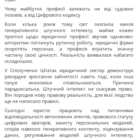
Чому майбутнє професії залежить не від судових
позовів, а від Цифрового кодексу
Коли кілька років тому світ охопила хвиля
генеративного штучного інтелекту, майже кожен
прогноз щодо юридичної професії звучав однаково:
алгоритми поглинуть рутинну роботу, юридичні фірми
скоротять персонал, а професія втратить значну
частину своєї цінності. Реальність виявилася набагато
складнішою.
У Сполучених Штатах юридичний сектор демонструє
рекордне зростання зайнятості навіть тоді, коли інші
галузі економіки сповільнюються. Причина
парадоксальна. Штучний інтелект не скасував право.
Він породив нову правову реальність, для якої людство
ще не написало правил.
Сьогодні юристи працюють над питаннями
відповідальності автономних агентів, правового статусу
цифрових аватарів, захисту персональних моделей,
спорів навколо генеративного контенту, ліцензування
даних, регулювання моделей штучного інтелекту,