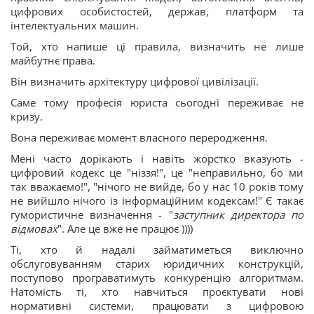
цифрових особистостей, держав, платформ та
інтелектуальних машин.
Той, хто напише ці правила, визначить не лише
майбутнє права.
Він визначить архітектуру цифрової цивілізації.
Саме тому професія юриста сьогодні переживає не
кризу.
Вона переживає момент власного переродження.
Мені часто дорікають і навіть жорстко вказують -
цифровий кодекс це "ніззя!", це "неправильно, бо ми
так вважаємо!", "нічого не вийде, бо у нас 10 років тому
не вийшло нічого із інформаційним кодексам!" Є такає
гумористичне визначення - "
заступник директора по
відмовах
". Але це вже не працює ))))
Ті, хто й надалі займатиметься виключно
обслуговуванням старих юридичних конструкцій,
поступово програватимуть конкуренцію алгоритмам.
Натомість ті, хто навчиться проєктувати нові
нормативні системи, працювати з цифровою