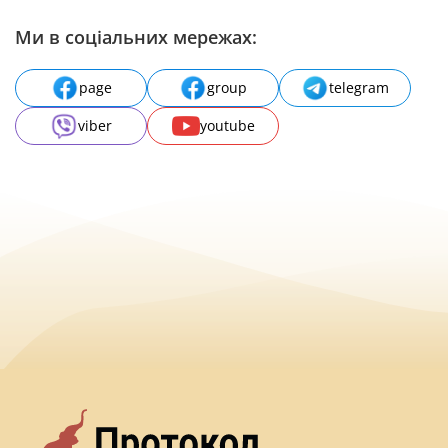
Ми в соціальних мережах:
page
group
telegram
viber
youtube