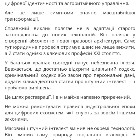
цифрової ідентичності та алгоритмічного управління.
Але це лише симптоми значно масштабнішої
трансформації.
Справжній виклик полягає не в адаптації старого
законодавства до нових технологій. Він полягає у
створенні абсолютно нової правової архітектури. Саме
тут юридична професія отримує шанс не лише вижити,
а й стати однією з ключових професій XXI століття.
У багатьох країнах сьогодні панує небезпечна ілюзія.
Вважається, що достатньо відкрити цивільний кодекс,
кримінальний кодекс або закон про персональні дані,
додати кілька десятків статей про штучний інтелект — і
проблема вирішена.
Це шлях реставрації. І він майже напевно приречений.
Не можна ремонтувати правила індустріальної епохи
для цифрових екосистем, які існують за зовсім іншими
законами.
Масовий штучний інтелект змінив не окремі технології.
Він змінив саму природу соціальної взаємодії. У