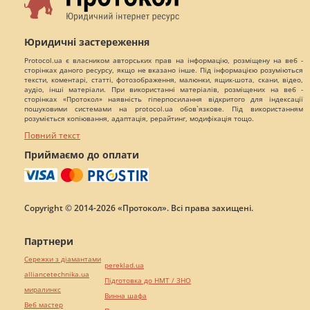
Юридичні застереження
Protocol.ua є власником авторських прав на інформацію, розміщену на веб -
сторінках даного ресурсу, якщо не вказано інше. Під інформацією розуміються
тексти, коментарі, статті, фотозображення, малюнки, ящик-шота, скани, відео,
аудіо, інші матеріали. При використанні матеріалів, розміщених на веб -
сторінках «Протокол» наявність гіперпосилання відкритого для індексації
пошуковими системами на protocol.ua обов`язкове. Під використанням
розуміється копіювання, адаптація, рерайтинг, модифікація тощо.
Повний текст
Приймаємо до оплати
Copyright © 2014-2026 «Протокол». Всі права захищені.
Партнери
Сережки з діамантами
pereklad.ua
alliancetechnika.ua
Підготовка до НМТ / ЗНО
миралинкс
Винна шафа
Веб мастер