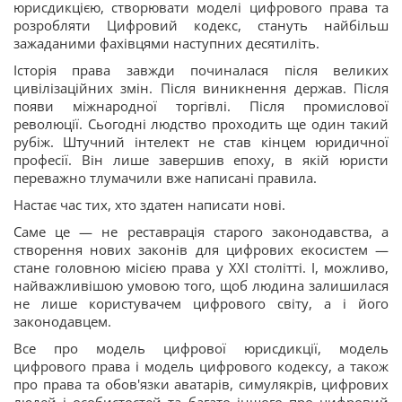
юрисдикцією, створювати моделі цифрового права та
розробляти Цифровий кодекс, стануть найбільш
зажаданими фахівцями наступних десятиліть.
Історія права завжди починалася після великих
цивілізаційних змін. Після виникнення держав. Після
появи міжнародної торгівлі. Після промислової
революції. Сьогодні людство проходить ще один такий
рубіж. Штучний інтелект не став кінцем юридичної
професії. Він лише завершив епоху, в якій юристи
переважно тлумачили вже написані правила.
Настає час тих, хто здатен написати нові.
Саме це — не реставрація старого законодавства, а
створення нових законів для цифрових екосистем —
стане головною місією права у XXI столітті. І, можливо,
найважливішою умовою того, щоб людина залишилася
не лише користувачем цифрового світу, а і його
законодавцем.
Все про модель цифрової юрисдикції, модель
цифрового права і модель цифрового кодексу, а також
про права та обов'язки аватарів, симулякрів, цифрових
людей і особистостей та багато іншого про цифровий