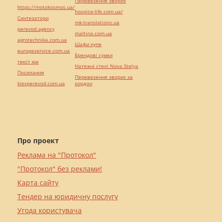
Перевезення хворих
https://motokosmos.ua/
hospice-life.com.ua/
Синтезатори
mk-translations.ua
perevod.agency
maltina.com.ua
agrotechnika.com.ua
Шафи купе
europeservice.com.ua
Брендові сумки
текст юа
Натяжні стелі Nova Stelya
Посилання
Перевезення хворих за
kievperevod.com.ua
кордон
Про проект
Реклама на "Протокол"
"Протокол" без реклами!
Карта сайту
Тендер на юридичну послугу
Угода користувача