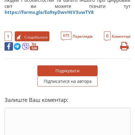
світ ви можете пізнати тут
https://forms.gle/Eo9syDwvHtV3uwTV8
0
675
1
Переглядів
Коментарі
Сподобалося
Подякувати
Підписатися на автора
Залиште Ваш коментар: