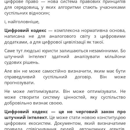
цифрове право — нова система правових принципів
для середовищ, у яких алгоритми стають учасниками
суспільних відносин;
і, найголовніше,
Цифровий кодекс
— комплексна нормативна основа,
написана не для аналогового світу з цифровими
додатками, а для цифрової цивілізації як такої.
Саме тут людські юристи залишаються незамінними. Бо
штучний інтелект здатний аналізувати мільйони
судових рішень.
Але він не може самостійно визначити, яким має бути
справедливий суспільний договір. Він може
прогнозувати.
Не може легітимізувати. Він може оптимізувати. Не
може створити систему цінностей, яку суспільство
добровільно визнає своєю.
Цифровий кодекс — це не черговий закон про
штучний інтелект.
Це може стати новою конституцією
цифрових екосистем. Документом, який визначатиме
правила співіснування людей, автономних агентів,