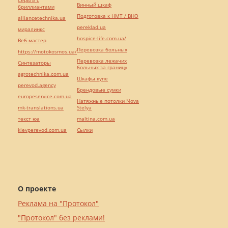
Серьги с
Винный шкаф
бриллиантами
Подготовка к НМТ / ВНО
alliancetechnika.ua
pereklad.ua
миралинкс
hospice-life.com.ua/
Веб мастер
Перевозка больных
https://motokosmos.ua/
Перевозка лежачих
Синтезаторы
больных за границу
agrotechnika.com.ua
Шкафы купе
perevod.agency
Брендовые сумки
europeservice.com.ua
Натяжные потолки Nova
mk-translations.ua
Stelya
текст юа
maltina.com.ua
kievperevod.com.ua
Cылки
О проекте
Реклама на "Протокол"
"Протокол" без реклами!