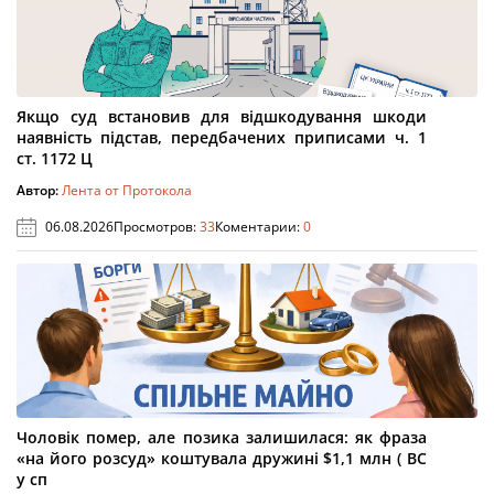
Якщо суд встановив для відшкодування шкоди
наявність підстав, передбачених приписами ч. 1
ст. 1172 Ц
Автор:
Лента от Протокола
06.08.2026
Просмотров:
33
Коментарии:
0
Чоловік помер, але позика залишилася: як фраза
«на його розсуд» коштувала дружині $1,1 млн ( ВС
у сп