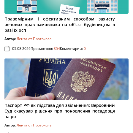
Правомірним і ефективним способом захисту
речових прав замовника на об’єкт будівництва в
разі їх осп
Автор:
Лента от Протокола
05.08.2026
Просмотров:
354
Коментарии:
0
Паспорт РФ як підстава для звільнення: Верховний
Суд скасував рішення про поновлення посадовця
на ро
Автор:
Лента от Протокола