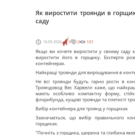
Як виростити троянди в горщи
саду
0
101
16.05.2026
0
Якщо ви хочете виростити у своєму саду к
виростити його в горщику. Експерти розп
контейнерах.
Найкращі троянди для вирощування в кон
Не всі троянди будуть гарно рости в ко
Трояндовод Вес Харвелл каже, що найкращ
мають особливо компактну форму, стійк
флорибунда, кущові троянди та плетисті тро
Вибір контейнера для троянд у горщиках
Зазначається, що вибір правильного к
горщиках.
"Почніть з горщика, ширина та глибина яко