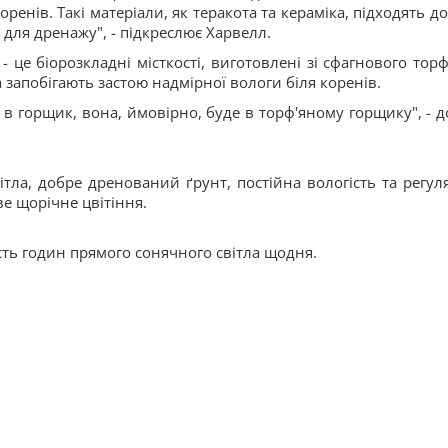
ренів. Такі матеріали, як теракота та кераміка, підходять до
для дренажу", - підкреслює Харвелл.
це біорозкладні місткості, виготовлені зі сфагнового торф
 запобігають застою надмірної вологи біля коренів.
в горщик, вона, ймовірно, буде в торф'яному горщику", - д
тла, добре дренований ґрунт, постійна вологість та регул
ве щорічне цвітіння.
ть годин прямого сонячного світла щодня.