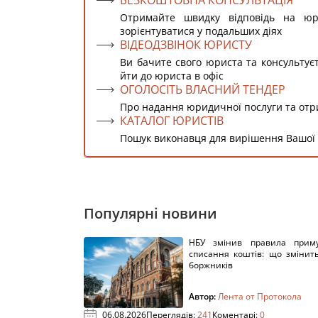
БЕЗКОШТОВНА КОНСУЛЬТАЦІЯ
Отримайте швидку відповідь на ю
зорієнтуватися у подальших діях
ВІДЕОДЗВІНОК ЮРИСТУ
Ви бачите свого юриста та консультує
йти до юриста в офіс
ОГОЛОСІТЬ ВЛАСНИЙ ТЕНДЕР
Про надання юридичної послуги та от
КАТАЛОГ ЮРИСТІВ
Пошук виконавця для вирішення Вашої
Популярні новини
НБУ змінив правила приму
списання коштів: що змінит
боржників
Автор:
Лента от Протокола
06.08.2026
Переглядів:
241
Коментарі:
0