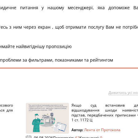
ридичне питання у нашому месенджері, яка допоможе В
тесь з ним через екран , щоб отримати послугу Вам не потріб
римайте найвигіднішу пропозицію
 проблеми за фильтрами, показниками та рейтингом
Дивитись усі н
сового
Якщо суд встановив дл
ься для
відшкодування шкоди наявніс
підстав, передбачених приписами 
1 ст. 1172 Ц
Автор:
Лента от Протокола
06.08.2026
Переглядів:
62
Коментарі:
0