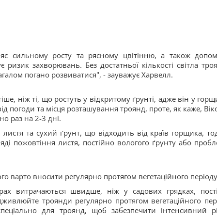
рияє сильному росту та рясному цвітінню, а також допом
 ризик захворювань. Без достатньої кількості світла тро
агалом погано розвиватися", - зауважує Харвелл.
ше, ніж ті, що ростуть у відкритому ґрунті, адже він у горщ
д погоди та місця розташування троянд, проте, як каже, Вік
о раз на 2-3 дні.
листя та сухий ґрунт, що відходить від країв горщика, тод
ді пожовтіння листя, постійно вологого ґрунту або пробл
ого варто вносити регулярно протягом вегетаційного період
рах витрачаються швидше, ніж у садових грядках, пост
живлюйте троянди регулярно протягом вегетаційного пер
пеціально для троянд, щоб забезпечити інтенсивний рі