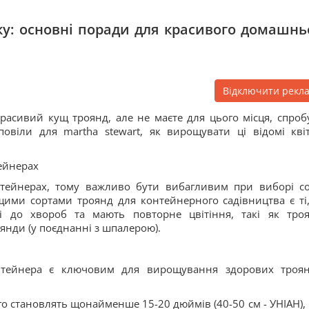
ку: основні поради для красивого домашнь
Відключити рекл
расивий кущ троянд, але не маєте для цього місця, спроб
овіли для martha stewart, як вирощувати ці відомі кві
тейнерах
нтейнерах, тому важливо бути вибагливим при виборі со
ими сортами троянд для контейнерного садівництва є ті
і до хвороб та мають повторне цвітіння, такі як тро
янди (у поєднанні з шпалерою).
онтейнера є ключовим для вирощування здорових троя
го становлять щонайменше 15-20 дюймів (40-50 см - УНІАН),