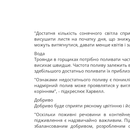
"Достатня кількість сонячного світла сп
висушити листя на початку дня, що знижує
можуть витягнутися, давати менше квітів і з
Вода
Троянди в горщиках потрібно поливати часті
висихає швидше. Частота поливу залежить ві
здебільшого достатньо поливати їх приблизн
"Ознаками недостатнього поливу є пониклі 
надмірний полив може проявлятися у вигля
корінням", - підкреслює Харвелл.
Добриво
Добриво буде сприяти рясному цвітінню і й
"Оскільки поживні речовини в контейне
підживлення є надзвичайно важливим. Під
збалансованим добривом, розробленим с