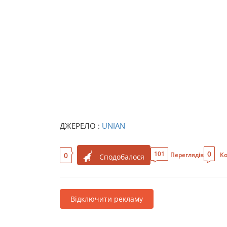
ДЖЕРЕЛО :
UNIAN
0
101
0
Переглядів
Ко
Сподобалося
Відключити рекламу