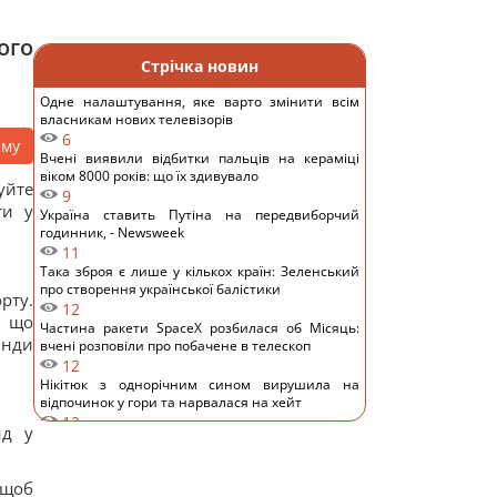
ого
Стрічка новин
Одне налаштування, яке варто змінити всім
власникам нових телевізорів
6
аму
Вчені виявили відбитки пальців на кераміці
віком 8000 років: що їх здивувало
уйте
9
ти у
Україна ставить Путіна на передвиборчий
годинник, - Newsweek
11
Така зброя є лише у кількох країн: Зеленський
про створення української балістики
рту.
12
, що
Частина ракети SpaceX розбилася об Місяць:
янди
вчені розповіли про побачене в телескоп
12
Нікітюк з однорічним сином вирушила на
відпочинок у гори та нарвалася на хейт
12
нд у
Супутник Сатурна обертається настільки
повільно, що його доба триває майже 16 днів
13
 щоб