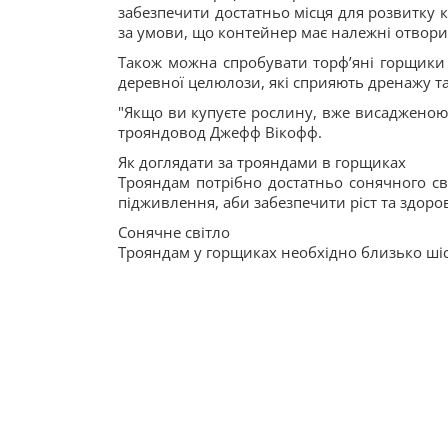
забезпечити достатньо місця для розвитку ко
за умови, що контейнер має належні отвори 
Також можна спробувати торфʼяні горщики - 
деревної целюлози, які сприяють дренажу та
"Якщо ви купуєте рослину, вже висадженою 
трояндовод Джефф Вікофф.
Як доглядати за трояндами в горщиках
Трояндам потрібно достатньо сонячного сві
підживлення, аби забезпечити ріст та здоро
Сонячне світло
Трояндам у горщиках необхідно близько шіс