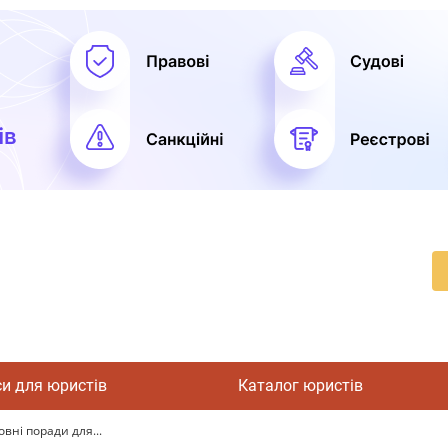
си для юристів
Каталог юристів
вні поради для...