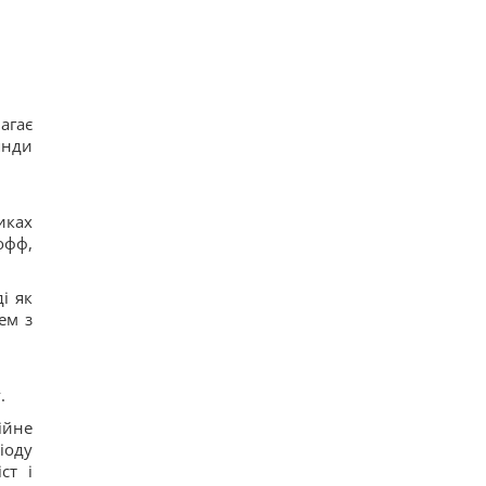
17
Трамп "наїхав" на Гегсета через гострий
дефіцит ракет для ППО, - WP
18
КНДР перекинула до Росії понад 100 ракет: в ISW
пояснили, чим це загрожує Україні
13
агає
Гороскоп на 6 серпня: Стрільцям –
янди
сповільнитися, Скорпіонам – перенапруження
16
6 серпня: церковне свято сьогодні, яка
прикмета на Яблучний Спас обіцяє щастя
иках
16
офф,
і як
ем з
у.
ійне
іоду
ст і