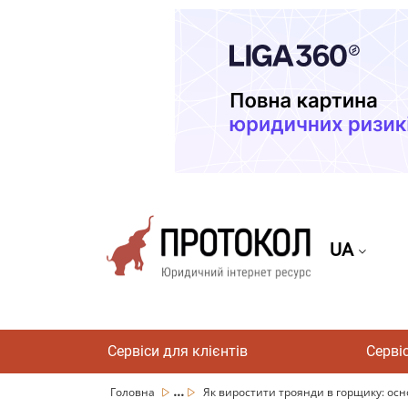
UA
Сервіси для клієнтів
Серві
...
Головна
Як виростити троянди в горщику: осно