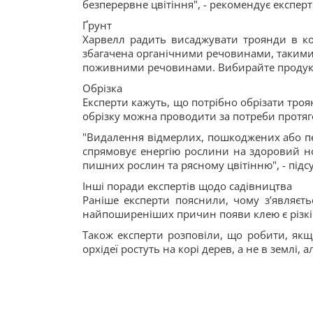
безперервне цвітіння", - рекомендує експерт
Ґрунт
Харвелл радить висаджувати троянди в ко
збагачена органічними речовинами, такими я
поживними речовинами. Вибирайте продукт і
Обрізка
Експерти кажуть, що потрібно обрізати троя
обрізку можна проводити за потреби протяго
"Видалення відмерлих, пошкоджених або пе
спрямовує енергію рослини на здоровий н
пишних рослин та рясному цвітінню", - підс
Інші поради експертів щодо садівництва
Раніше експерти пояснили, чому зʼявляєть
найпоширеніших причин появи клею є різкі
Також експерти розповіли, що робити, якщ
орхідеї ростуть на корі дерев, а не в землі,