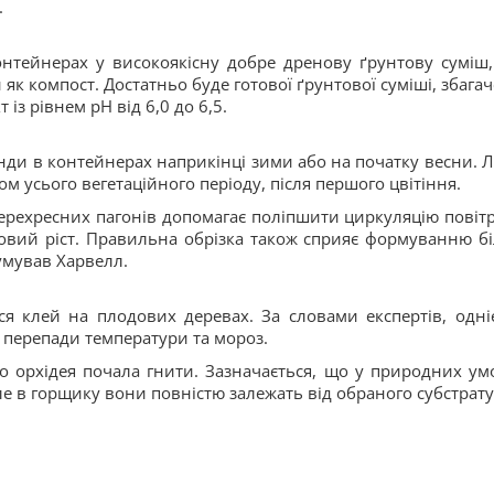
.
нтейнерах у високоякісну добре дренову ґрунтову суміш,
к компост. Достатньо буде готової ґрунтової суміші, збагач
з рівнем pH від 6,0 до 6,5.
нди в контейнерах наприкінці зими або на початку весни. Л
м усього вегетаційного періоду, після першого цвітіння.
рехресних пагонів допомагає поліпшити циркуляцію повітр
овий ріст. Правильна обрізка також сприяє формуванню б
умував Харвелл.
ся клей на плодових деревах. За словами експертів, одні
 перепади температури та мороз.
о орхідея почала гнити. Зазначається, що у природних ум
 але в горщику вони повністю залежать від обраного субстрату