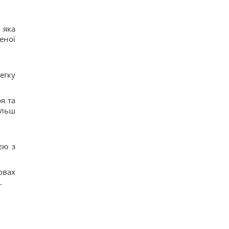
 яка
еної
егку
я та
ільш
єю з
овах
.