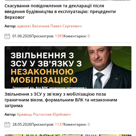
Скасування повідомлення та декларації після
введення будівництва в експлуатацію: прецеденти
Верховог
Автор:
адвокат Васильев Павел Сергеевич
01.06.2026
Просмотров:
1395
Коментарии:
0
Звільнення з ЗСУ у зв`язку з мобілізацією поза
граничним віком, формальним ВЛК та незаконним
затрима
Автор:
Кравець Ростислав Юрійович
28.05.2026
Просмотров:
1137
Коментарии:
0