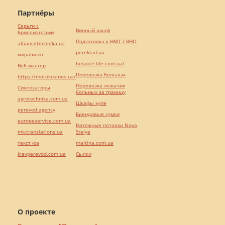
Партнёры
Серьги с
Винный шкаф
бриллиантами
Подготовка к НМТ / ВНО
alliancetechnika.ua
pereklad.ua
миралинкс
hospice-life.com.ua/
Веб мастер
Перевозка больных
https://motokosmos.ua/
Перевозка лежачих
Синтезаторы
больных за границу
agrotechnika.com.ua
Шкафы купе
perevod.agency
Брендовые сумки
europeservice.com.ua
Натяжные потолки Nova
mk-translations.ua
Stelya
текст юа
maltina.com.ua
kievperevod.com.ua
Cылки
О проекте