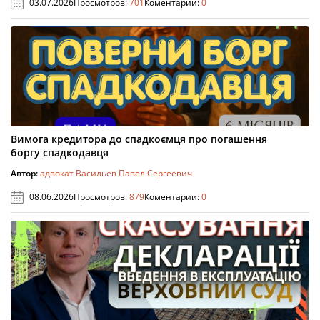
03.07.2026
Просмотров:
701
Коментарии:
0
Вимога кредитора до спадкоємця про погашення
боргу спадкодавця
Автор:
адвокат Васильев Павел Сергеевич
08.06.2026
Просмотров:
879
Коментарии:
0