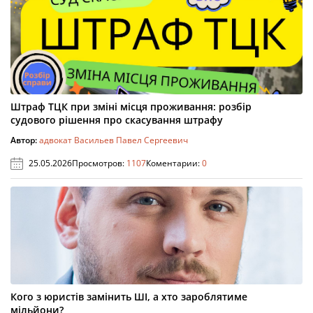
Штраф ТЦК при зміні місця проживання: розбір
судового рішення про скасування штрафу
Автор:
адвокат Васильев Павел Сергеевич
25.05.2026
Просмотров:
1107
Коментарии:
0
Кого з юристів замінить ШІ, а хто зароблятиме
мільйони?