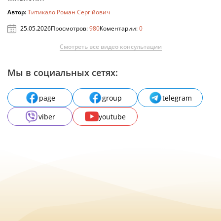
Автор:
Титикало Роман Сергійович
25.05.2026
Просмотров:
980
Коментарии:
0
Смотреть все видео консультации
Мы в социальных сетях:
page
group
telegram
viber
youtube