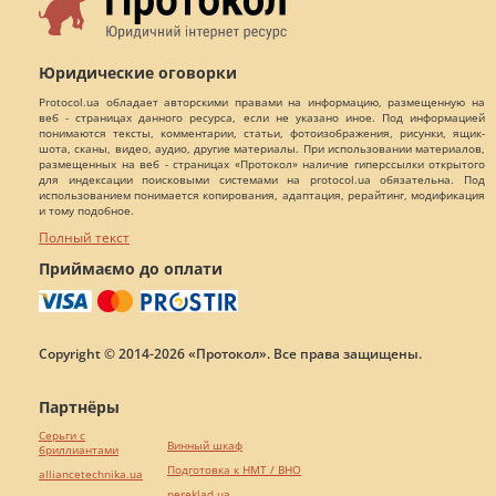
Юридические оговорки
Protocol.ua обладает авторскими правами на информацию, размещенную на
веб - страницах данного ресурса, если не указано иное. Под информацией
понимаются тексты, комментарии, статьи, фотоизображения, рисунки, ящик-
шота, сканы, видео, аудио, другие материалы. При использовании материалов,
размещенных на веб - страницах «Протокол» наличие гиперссылки открытого
для индексации поисковыми системами на protocol.ua обязательна. Под
использованием понимается копирования, адаптация, рерайтинг, модификация
и тому подобное.
Полный текст
Приймаємо до оплати
Copyright © 2014-2026 «Протокол». Все права защищены.
Партнёры
Серьги с
Винный шкаф
бриллиантами
Подготовка к НМТ / ВНО
alliancetechnika.ua
pereklad.ua