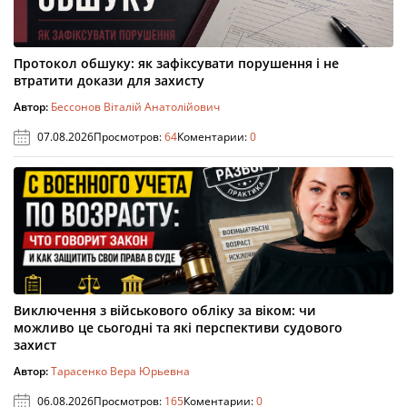
Протокол обшуку: як зафіксувати порушення і не
втратити докази для захисту
Автор:
Бессонов Віталій Анатолійович
07.08.2026
Просмотров:
64
Коментарии:
0
Виключення з військового обліку за віком: чи
можливо це сьогодні та які перспективи судового
захист
Автор:
Тарасенко Вера Юрьевна
06.08.2026
Просмотров:
165
Коментарии:
0