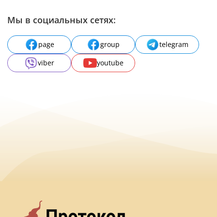
Мы в социальных сетях:
page
group
telegram
viber
youtube