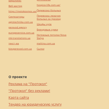
миралинкс
hospice-life.com.ua/
Веб мастер
Перевозка больных
https://motokosmos.ua/
Перевозка лежачих
Синтезаторы
больных за границу
agrotechnika.com.ua
Шкафы купе
perevod.agency
Брендовые сумки
europeservice.com.ua
Натяжные потолки Nova
mk-translations.ua
Stelya
текст юа
maltina.com.ua
kievperevod.com.ua
Cылки
О проекте
Реклама на "Протокол"
"Протокол" без реклами!
Карта сайта
Тендер на юридическую услугу