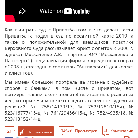
Как выиграть суд с Приватбанком и что делать, если
Приватбанк подал в суд по кредитной карте 2019, а
также о положительной для заемщиков практике
Верховного Суда рассказывает юрист с опытом с 2006 г.
адвокат Москаленко А.В. - партнер ЮФ "Москаленко и
Партнеры" (специализация фирмы в кредитных спорах
с 2008 г., ежегодные семинары "Антикредит" для коллег
и клиентов).
Мы имеем большой портфель выигранных судебных
споров с банками, в том числе с Приватом, вот
примеры наших окончательно! выигранных реальных
дел, которые Вы можете отследить в реестре судебных
решений: № 758/14139/17, № 752/12810/15-ц, №
523/16777/15-ц, № 761/29456/15-ц, № 752/4935/18, №
523/13152/14-ц.
3
12439
21
Просмотров
Коментарии
Понравилось