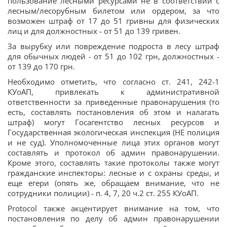
пользование лесными ресурсами не в соответствии с
лесным/лесорубным билетом или ордером, за что
возможен штраф от 17 до 51 гривны для физических
лиц и для должностных - от 51 до 139 гривен.
За вырубку или повреждение подроста в лесу штраф
для обычных людей - от 51 до 102 грн, должностных -
от 139 до 170 грн.
Необходимо отметить, что согласно ст. 241, 242-1
КУоАП, привлекать к административной
ответственности за приведенные правонарушения (то
есть, составлять постановления об этом и налагать
штраф) могут Госагентство лесных ресурсов и
Государственная экологическая инспекция (НЕ полиция
и не суд). Уполномоченные лица этих органов могут
составлять и протокол об админ правонарушении.
Кроме этого, составлять такие протоколы также могут
гражданские инспекторы: лесные и с охраны среды, и
еще егери (опять же, обращаем внимание, что не
сотрудники полиции) - п. 4, 7, 20 ч.2 ст. 255 КУоАП.
Protocol также акцентирует внимание на том, что
постановления по делу об админ правонарушении