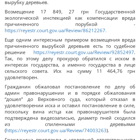
вырубку деревьев.
Возмещение 17 849, 27 грн Государственной
экологической инспекцией как компенсации вреда
причиненного порубкой -
https://reyestr.court.gov.ua/Review/86212267.
Еще одним интересным примером возмещения вреда
причиненного вырубкой деревьев есть то судебное
решение
https://reyestr.court.gov.ua/Review/92852497
.
Так, по этому делу прокурор обратился с иском в
интересах государства, а именно государства в лице
сельского совета. Иск на сумму 11 464,76 грн
удовлетворен.
Гражданин обжаловал постановление по делу об
админ правонарушении и в порядке обжалования
“дошел” до Верховного суда, который отказал в
удовлетворении иска и оставил постановление в силе,
поскольку вина истца как правонарушителя была
подтверждена видеозаписью, диаметр пней сходился
из спиленными деревьями
(
https://reyestr.court.gov.ua/Review/74003263
).
Гражданина привлекли к уголовной ответственности