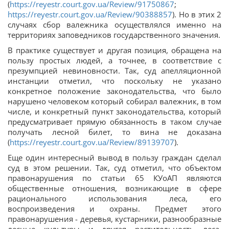
(
https://reyestr.court.gov.ua/Review/91750867
;
https://reyestr.court.gov.ua/Review/90388857
). Но в этих 2
случаях сбор валежника осуществлялся именно на
территориях заповедников государственного значения.
В практике существует и другая позиция, обращена на
пользу простых людей, а точнее, в соответствие с
презумпцией невиновности. Так, суд апелляционной
инстанции отметил, что поскольку не указано
конкретное положение законодательства, что было
нарушено человеком который собирал валежник, в том
числе, и конкретный пункт законодательства, который
предусматривает прямую обязанность в таком случае
получать лесной билет, то вина не доказана
(
https://reyestr.court.gov.ua/Review/89139707
).
Еще один интересный вывод в пользу граждан сделал
суд в этом решении. Так, суд отметил, что объектом
правонарушения по статьи 65 КУоАП являются
общественные отношения, возникающие в сфере
рационального использования леса, его
воспроизведения и охраны. Предмет этого
правонарушения - деревья, кустарники, разнообразные