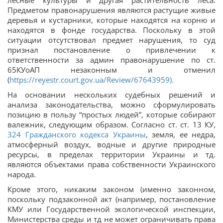
лесные культуры и другая растительность леса.
Предметом правонарушения являются растущие живые
деревья и кустарники, которые находятся на корню и
находятся в фонде государства. Поскольку в этой
ситуации отсутствовал предмет нарушения, то суд
признал постановление о привлечении к
ответственности за админ правонарушение по ст.
65КУоАП незаконным и отменил
(
https://reyestr.court.gov.ua/Review/67643959).
На основании нескольких судебных решений и
анализа законодательства, можно сформулировать
позицию в пользу “простых людей”, которые собирают
валежник, следующим образом. Согласно ст. ст. 13 КУ,
324 Гражданского кодекса Украины
, земля, ее недра,
атмосферный воздух, водные и другие природные
ресурсы, в пределах территории Украины и тд.
являются объектами права собственности Украинского
народа.
Кроме этого, никаким законом (именно законном,
поскольку подзаконной акт (например, постановление
КМУ или Государственной экологической инспекции,
Министерства среды и тд не может ограничивать права