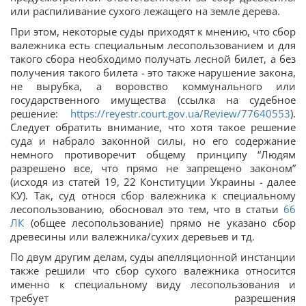
или распиливание сухого лежащего на земле дерева.
При этом, некоторые суды приходят к мнению, что сбор
валежника есть специальным лесопользованием и для
такого сбора необходимо получать лесной билет, а без
получения такого билета - это также нарушение закона,
не вырубка, а воровство коммунального или
государственного имущества (ссылка на судебное
решение:
https://reyestr.court.gov.ua/Review/77640553
).
Следует обратить внимание, что хотя такое решение
суда и набрало законной силы, но его содержание
немного противоречит общему принципу “Людям
разрешено все, что прямо не запрещено законом”
(исходя из статей 19, 22 Конституции Украины - далее
КУ). Так, суд относя сбор валежника к специальному
лесопользованию, обосновал это тем, что в статьи
66
ЛК
(общее лесопользование) прямо не указано сбор
древесины или валежника/сухих деревьев и тд.
По двум другим делам, суды апелляционной инстанции
также решили что сбор сухого валежника относится
именно к специальному виду лесопользования и
требует разрешения