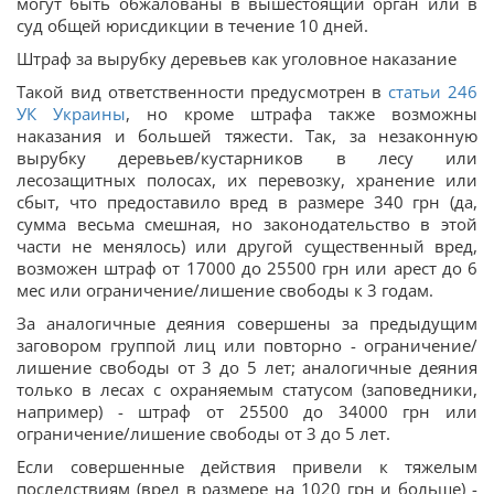
могут быть обжалованы в вышестоящий орган или в
суд общей юрисдикции в течение 10 дней.
Штраф за вырубку деревьев как уголовное наказание
Такой вид ответственности предусмотрен в
статьи 246
УК Украины
, но кроме штрафа также возможны
наказания и большей тяжести. Так, за незаконную
вырубку деревьев/кустарников в лесу или
лесозащитных полосах, их перевозку, хранение или
сбыт, что предоставило вред в размере 340 грн (да,
сумма весьма смешная, но законодательство в этой
части не менялось) или другой существенный вред,
возможен штраф от 17000 до 25500 грн или арест до 6
мес или ограничение/лишение свободы к 3 годам.
За аналогичные деяния совершены за предыдущим
заговором группой лиц или повторно - ограничение/
лишение свободы от 3 до 5 лет; аналогичные деяния
только в лесах с охраняемым статусом (заповедники,
например) - штраф от 25500 до 34000 грн или
ограничение/лишение свободы от 3 до 5 лет.
Если совершенные действия привели к тяжелым
последствиям (вред в размере на 1020 грн и больше) -