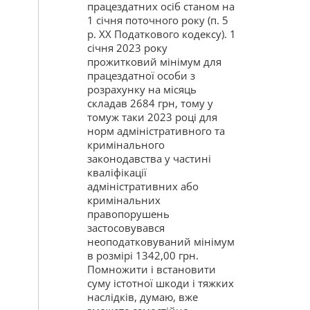
працездатних осіб станом на
1 січня поточного року (п. 5
р. XX Податкового кодексу). 1
січня 2023 року
прожитковий мінімум для
працездатної особи з
розрахунку на місяць
складав 2684 грн, тому у
томуж таки 2023 році для
норм адміністративного та
кримінального
законодавства у частині
кваліфікації
адміністративних або
кримінальних
правопорушень
застосовувався
неоподатковуваний мінімум
в розмірі 1342,00 грн.
Помножити і встановити
суму істотної шкоди і тяжких
наслідків, думаю, вже