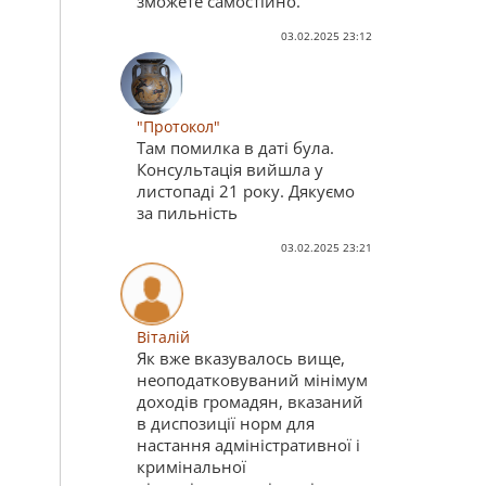
зможете самостійно.
03.02.2025 23:12
"Протокол"
Там помилка в даті була.
Консультація вийшла у
листопаді 21 року. Дякуємо
за пильність
03.02.2025 23:21
Віталій
Як вже вказувалось вище,
неоподатковуваний мінімум
доходів громадян, вказаний
в диспозиції норм для
настання адміністративної і
кримінальної