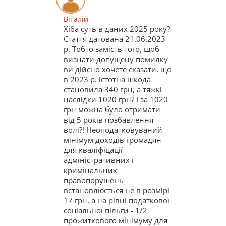
Віталій
Хіба суть в даних 2025 року?
Стаття датована 21.06.2023
р. Тобто замість того, щоб
визнати допущену помилку
ви дійсно хочете сказати, що
в 2023 р. істотна шкода
становила 340 грн, а тяжкі
наслідки 1020 грн? І за 1020
грн можна було отримати
від 5 років позбавлення
волі?! Неоподатковуваний
мінімум доходів громадян
для кваліфіцації
адміністративних і
кримінальних
правопорушень
встановлюється не в розмірі
17 грн, а на рівні податкової
соціальної пільги - 1/2
прожиткового мінімуму для