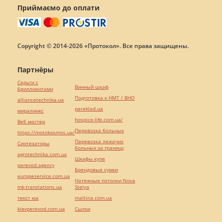
Приймаємо до оплати
Copyright © 2014-2026 «Протокол». Все права защищены.
Партнёры
Серьги с
Винный шкаф
бриллиантами
Подготовка к НМТ / ВНО
alliancetechnika.ua
pereklad.ua
миралинкс
hospice-life.com.ua/
Веб мастер
Перевозка больных
https://motokosmos.ua/
Перевозка лежачих
Синтезаторы
больных за границу
agrotechnika.com.ua
Шкафы купе
perevod.agency
Брендовые сумки
europeservice.com.ua
Натяжные потолки Nova
mk-translations.ua
Stelya
текст юа
maltina.com.ua
kievperevod.com.ua
Cылки