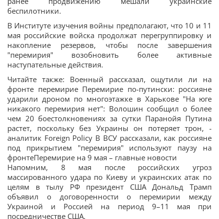
ранее продвижению мешали украинские
беспилотники.
В Институте изучения войны предполагают, что 10 и 11
мая российские войска продолжат перегруппировку и
накопление резервов, чтобы после завершения
"перемирия" возобновить более активные
наступательные действия.
Читайте также: Военный рассказал, ощутили ли на
фронте перемирие Перемирие по-путински: россияне
ударили дроном по многоэтажке в Харькове "На юге
никакого перемирия нет": Волошин сообщил о более
чем 20 боестолкновениях за сутки Паранойя Путина
растет, поскольку без Украины он потеряет трон, -
аналитик Foreign Policy В ВСУ рассказали, как россияне
под прикрытием "перемирия" используют паузу на
фронтеПеремирие на 9 мая – главные новости
Напомним, 8 мая после российских угроз
массированного удара по Киеву и украинских атак по
целям в тылу РФ президент США Дональд Трамп
объявил о договоренности о перемирии между
Украиной и Россией на период 9–11 мая при
посредничестве США.