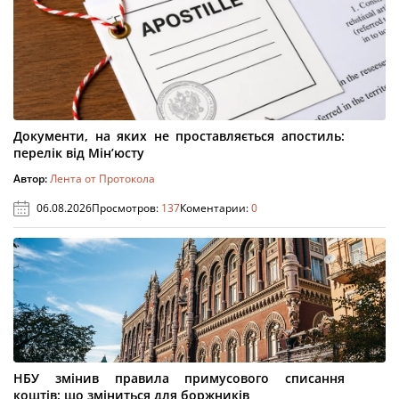
Документи, на яких не проставляється апостиль:
перелік від Мін’юсту
Автор:
Лента от Протокола
06.08.2026
Просмотров:
137
Коментарии:
0
НБУ змінив правила примусового списання
коштів: що зміниться для боржників