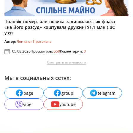
Чоловік помер, але позика залишилася: як фраза
«на його розсуд» коштувала дружині $1,1 млн ( ВС
у сп
Автор:
Лента от Протокола
05.08.2026
Просмотров:
558
Коментарии:
0
Смотреть все новости
Мы в социальных сетях:
page
group
telegram
viber
youtube