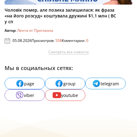
Чоловік помер, але позика залишилася: як фраза
«на його розсуд» коштувала дружині $1,1 млн ( ВС
у сп
Автор:
Лента от Протокола
05.08.2026
Просмотров:
558
Коментарии:
0
Смотреть все новости
Мы в социальных сетях:
page
group
telegram
viber
youtube