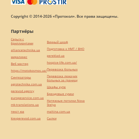
Copyright © 2014-2026 «Протокол». Все права защищены.
Партнёры
Серьги с
Винный шкаф
бриллиантами
Подготовка к НМТ / ВНО
alliancetechnika.ua
pereklad.ua
миралинкс
hospice-life.com.ua/
Веб мастер
Перевозка больных
https://motokosmos.ua/
Перевозка лежачих
Синтезаторы
больных за границу
agrotechnika.com.ua
Шкафы купе
perevod.agency
Брендовые сумки
europeservice.com.ua
Натяжные потолки Nova
mk-translations.ua
Stelya
текст юа
maltina.com.ua
kievperevod.com.ua
Cылки