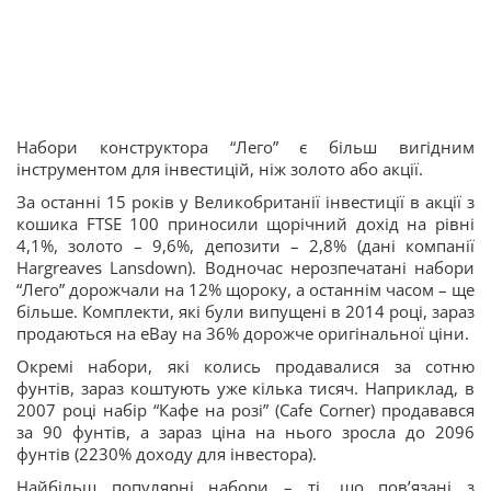
Набори конструктора “Лего” є більш вигідним
інструментом для інвестицій, ніж золото або акції.
За останні 15 років у Великобританії інвестиції в акції з
кошика FTSE 100 приносили щорічний дохід на рівні
4,1%, золото – 9,6%, депозити – 2,8% (дані компанії
Hargreaves Lansdown). Водночас нерозпечатані набори
“Лего” дорожчали на 12% щороку, а останнім часом – ще
більше. Комплекти, які були випущені в 2014 році, зараз
продаються на eBay на 36% дорожче оригінальної ціни.
Окремі набори, які колись продавалися за сотню
фунтів, зараз коштують уже кілька тисяч. Наприклад, в
2007 році набір “Кафе на розі” (Cafe Corner) продавався
за 90 фунтів, а зараз ціна на нього зросла до 2096
фунтів (2230% доходу для інвестора).
Найбільш популярні набори – ті, що пов’язані з