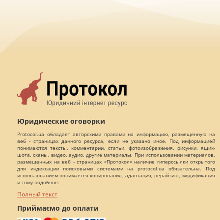
Юридические оговорки
Protocol.ua обладает авторскими правами на информацию, размещенную на
веб - страницах данного ресурса, если не указано иное. Под информацией
понимаются тексты, комментарии, статьи, фотоизображения, рисунки, ящик-
шота, сканы, видео, аудио, другие материалы. При использовании материалов,
размещенных на веб - страницах «Протокол» наличие гиперссылки открытого
для индексации поисковыми системами на protocol.ua обязательна. Под
использованием понимается копирования, адаптация, рерайтинг, модификация
и тому подобное.
Полный текст
Приймаємо до оплати