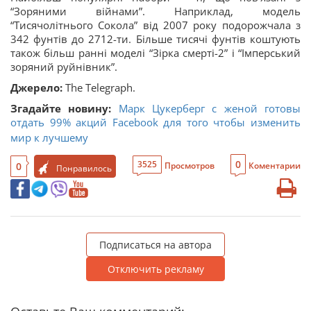
“Зоряними війнами”. Наприклад, модель
“Тисячолітнього Сокола” від 2007 року подорожчала з
342 фунтів до 2712-ти. Більше тисячі фунтів коштують
також більш ранні моделі “Зірка смерті-2” і “Імперський
зоряний руйнівник”.
Джерело:
The Telegraph.
Згадайте новину:
Марк Цукерберг с женой готовы
отдать 99% акций Facebook для того чтобы изменить
мир к лучшему
0
3525
0
Просмотров
Коментарии
Понравилось
Подписаться на автора
Отключить рекламу