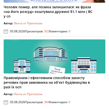
Чоловік помер, але позика залишилася: як фраза
«на його розсуд» коштувала дружині $1,1 млн ( ВС
у сп
Автор:
Лента от Протокола
05.08.2026
Просмотров:
502
Коментарии:
0
Правомірним і ефективним способом захисту
речових прав замовника на об’єкт будівництва в
разі їх осп
Автор:
Лента от Протокола
05.08.2026
Просмотров:
384
Коментарии:
0