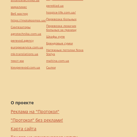
alliancetechnika.ua
pereklad.ua
миралинкс
hospice-life.com.ua/
Веб мастер
Перевозка больных
https://motokosmos.ua/
Перевозка лежачих
Синтезаторы
больных за границу
agrotechnika.com.ua
Шкафы купе
perevod.agency
Брендовые сумки
europeservice.com.ua
Натяжные потолки Nova
mk-translations.ua
Stelya
текст юа
maltina.com.ua
kievperevod.com.ua
Cылки
О проекте
Реклама на "Протокол"
"Протокол" без реклами!
Карта сайта