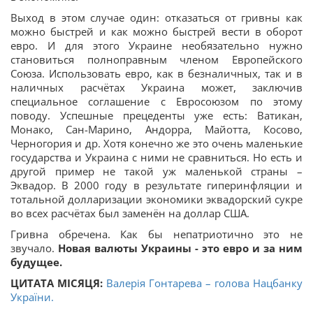
Выход в этом случае один: отказаться от гривны как
можно быстрей и как можно быстрей вести в оборот
евро. И для этого Украине необязательно нужно
становиться полноправным членом Европейского
Союза. Использовать евро, как в безналичных, так и в
наличных расчётах Украина может, заключив
специальное соглашение с Евросоюзом по этому
поводу. Успешные прецеденты уже есть: Ватикан,
Монако, Сан-Марино, Андорра, Майотта, Косово,
Черногория и др. Хотя конечно же это очень маленькие
государства и Украина с ними не сравниться. Но есть и
другой пример не такой уж маленькой страны –
Эквадор. В 2000 году в результате гиперинфляции и
тотальной долларизации экономики эквадорский сукре
во всех расчётах был заменён на доллар США.
Гривна обречена. Как бы непатриотично это не
звучало.
Новая валюты Украины - это евро и за ним
будущее.
ЦИТАТА МІСЯЦЯ:
Валерія Гонтарева – голова Нацбанку
України.