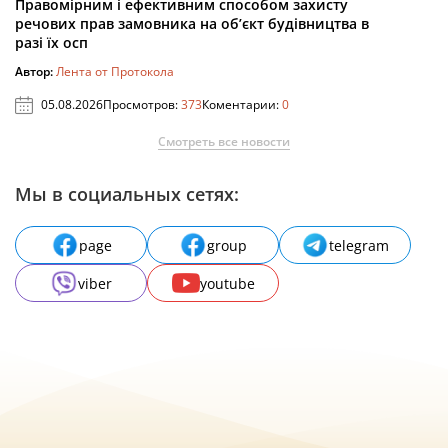
Правомірним і ефективним способом захисту
речових прав замовника на об’єкт будівництва в
разі їх осп
Автор:
Лента от Протокола
05.08.2026
Просмотров:
373
Коментарии:
0
Смотреть все новости
Мы в социальных сетях:
page
group
telegram
viber
youtube