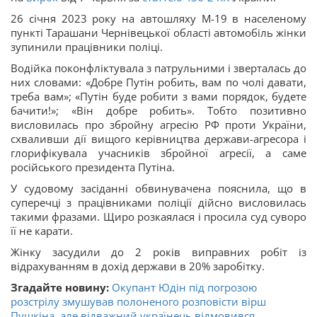
26 січня 2023 року на автошляху М-19 в населеному
пункті Тарашани Чернівецької області автомобіль жінки
зупинили працівники поліці.
Водійка поконфліктувала з патрульними і зверталась до
них словами: «Добре Путін робить, вам по чолі давати,
треба вам»; «Путін буде робити з вами порядок, будете
бачити!»; «Він добре робить». Тобто позитивно
висловилась про збройну агресію РФ проти України,
схваливши дії вищого керівництва держави-агресора і
глорифікувала учасників збройної агресії, а саме
російського президента Путіна.
У судовому засіданні обвинувачена пояснила, що в
суперечці з працівниками поліції дійсно висловилась
такими фразами. Щиро розкаялася і просила суд суворо
її не карати.
Жінку засудили до 2 років виправних робіт із
відрахуванням в дохід держави в 20% заробітку.
Згадайте новину:
Окупант Юдін під погрозою
розстрілу змушував полоненого розповісти вірш
Пушкіна, але відважний українець відмовився