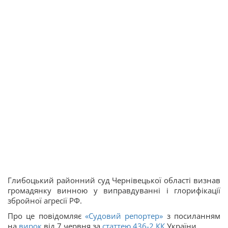
Глибоцький районний суд Чернівецької області визнав
громадянку винною у виправдуванні і глорифікації
збройної агресії РФ.
Про це повідомляє
«Судовий репортер»
з посиланням
на
вирок
від 7 червня за
статтею
436-2
КК
України.