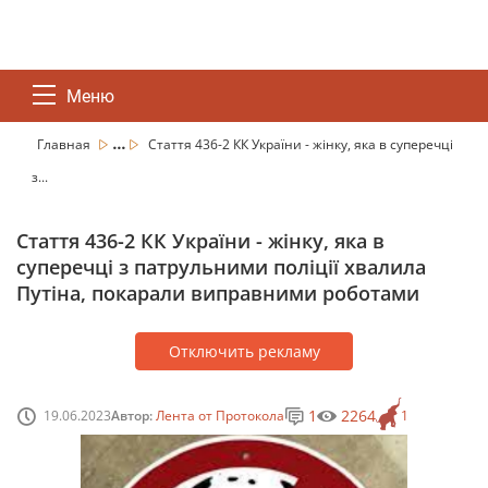
Меню
...
Главная
Стаття 436-2 КК України - жінку, яка в суперечці
з...
Стаття 436-2 КК України - жінку, яка в
суперечці з патрульними поліції хвалила
Путіна, покарали виправними роботами
Отключить рекламу
1
2264
19.06.2023
Автор:
Лента от Протокола
1