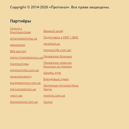
Copyright © 2014-2026 «Протокол». Все права защищены.
Партнёры
Серьги с
Винный шкаф
бриллиантами
Подготовка к НМТ / ВНО
alliancetechnika.ua
pereklad.ua
миралинкс
hospice-life.com.ua/
Веб мастер
Перевозка больных
https://motokosmos.ua/
Перевозка лежачих
Синтезаторы
больных за границу
agrotechnika.com.ua
Шкафы купе
perevod.agency
Брендовые сумки
europeservice.com.ua
Натяжные потолки Nova
mk-translations.ua
Stelya
текст юа
maltina.com.ua
kievperevod.com.ua
Cылки