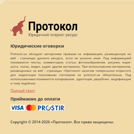
Юридические оговорки
Protocol.ua обладает авторскими правами на информацию, размещенную на
веб - страницах данного ресурса, если не указано иное. Под информацией
понимаются тексты, комментарии, статьи, фотоизображения, рисунки, ящик-
шота, сканы, видео, аудио, другие материалы. При использовании материалов,
размещенных на веб - страницах «Протокол» наличие гиперссылки открытого
для индексации поисковыми системами на protocol.ua обязательна. Под
использованием понимается копирования, адаптация, рерайтинг, модификация
и тому подобное.
Полный текст
Приймаємо до оплати
Copyright © 2014-2026 «Протокол». Все права защищены.