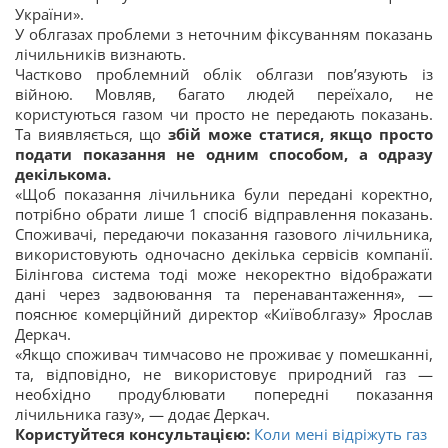
України».
У облгазах проблеми з неточним фіксуванням показань
лічильників визнають.
Частково проблемний облік облгази пов’язують із
війною. Мовляв, багато людей переїхало, не
користуються газом чи просто не передають показань.
Та виявляється, що
збій може статися, якщо просто
подати показання не одним способом, а одразу
декількома.
«Щоб показання лічильника були передані коректно,
потрібно обрати лише 1 спосіб відправлення показань.
Споживачі, передаючи показання газового лічильника,
використовують одночасно декілька сервісів компанії.
Білінгова система тоді може некоректно відображати
дані через задвоювання та перенавантаження», —
пояснює комерційний директор «Київоблгазу» Ярослав
Деркач.
«Якщо споживач тимчасово не проживає у помешканні,
та, відповідно, не використовує природний газ —
необхідно продублювати попередні показання
лічильника газу», — додає Деркач.
Користуйтеся консультацією:
Коли мені відріжуть газ