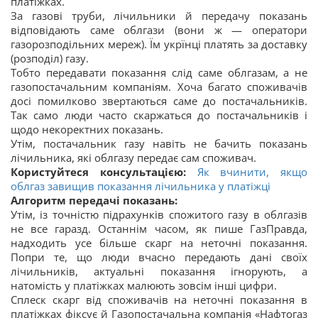
платіжках.
За газові труби, лічильники й передачу показань
відповідають саме облгази (вони ж — оператори
газорозподільних мереж). Їм укрїнці платять за доставку
(розподіл) газу.
Тобто передавати показання слід саме облгазам, а не
газопостачальним компаніям. Хоча багато споживачів
досі помилково звертаються саме до постачальників.
Так само люди часто скаржаться до постачальників і
щодо некоректних показань.
Утім, постачальник газу навіть не бачить показань
лічильника, які облгазу передає сам споживач.
Користуйтеся консультацією:
Як вчинити, якщо
облгаз завищив показання лічильника у платіжці
Алгоритм передачі показань:
Утім, із точністю підрахунків спожитого газу в облгазів
не все гаразд. Останнім часом, як пише ГазПравда,
надходить усе більше скарг на неточні показання.
Попри те, що люди вчасно передають дані своїх
лічильників, актуальні показання ігнорують, а
натомість у платіжках малюють зовсім інші цифри.
Сплеск скарг від споживачів на неточні показання в
платіжках фіксує й Газопостачальна компанія «Нафтогаз