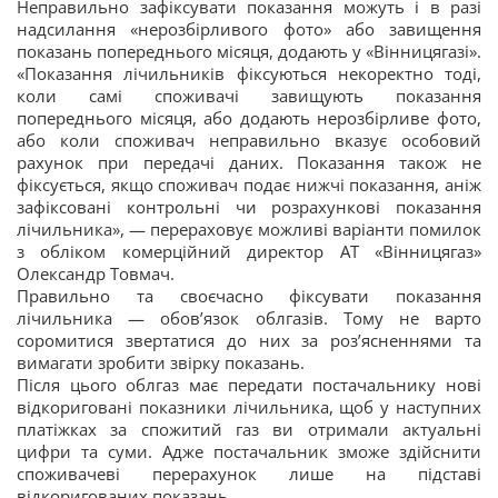
Неправильно зафіксувати показання можуть і в разі
надсилання «нерозбірливого фото» або завищення
показань попереднього місяця, додають у «Вінницягазі».
«Показання лічильників фіксуються некоректно тоді,
коли самі споживачі завищують показання
попереднього місяця, або додають нерозбірливе фото,
або коли споживач неправильно вказує особовий
рахунок при передачі даних. Показання також не
фіксується, якщо споживач подає нижчі показання, аніж
зафіксовані контрольні чи розрахункові показання
лічильника», — перераховує можливі варіанти помилок
з обліком комерційний директор АТ «Вінницягаз»
Олександр Товмач.
Правильно та своєчасно фіксувати показання
лічильника — обов’язок облгазів. Тому не варто
соромитися звертатися до них за роз’ясненнями та
вимагати зробити звірку показань.
Після цього облгаз має передати постачальнику нові
відкориговані показники лічильника, щоб у наступних
платіжках за спожитий газ ви отримали актуальні
цифри та суми. Адже постачальник зможе здійснити
споживачеві перерахунок лише на підставі
відкоригованих показань.