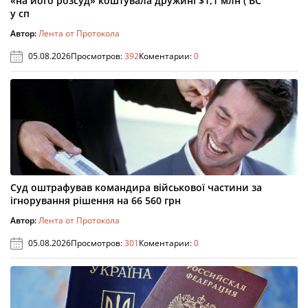
«на його розсуд» коштувала дружині $1,1 млн ( ВС
у сп
Автор:
Лента от Протокола
05.08.2026
Просмотров:
392
Коментарии:
0
Суд оштрафував командира військової частини за
ігнорування рішення на 66 560 грн
Автор:
Лента от Протокола
05.08.2026
Просмотров:
301
Коментарии:
0