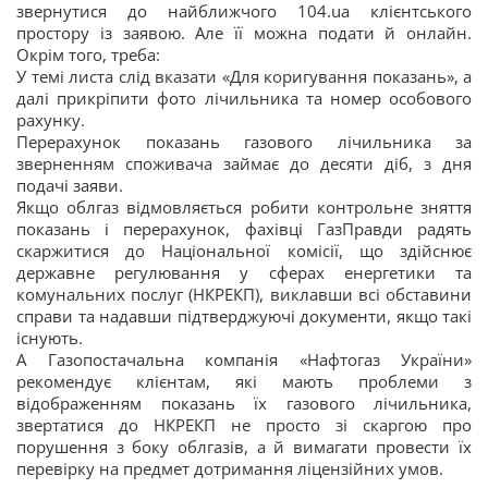
звернутися до найближчого 104.ua клієнтського
простору із заявою. Але її можна подати й онлайн.
Окрім того, треба:
У темі листа слід вказати «Для коригування показань», а
далі прикріпити фото лічильника та номер особового
рахунку.
Перерахунок показань газового лічильника за
зверненням споживача займає до десяти діб, з дня
подачі заяви.
Якщо облгаз відмовляється робити контрольне зняття
показань і перерахунок, фахівці ГазПравди радять
скаржитися до Національної комісії, що здійснює
державне регулювання у сферах енергетики та
комунальних послуг (НКРЕКП), виклавши всі обставини
справи та надавши підтверджуючі документи, якщо такі
існують.
А Газопостачальна компанія «Нафтогаз України»
рекомендує клієнтам, які мають проблеми з
відображенням показань їх газового лічильника,
звертатися до НКРЕКП не просто зі скаргою про
порушення з боку облгазів, а й вимагати провести їх
перевірку на предмет дотримання ліцензійних умов.