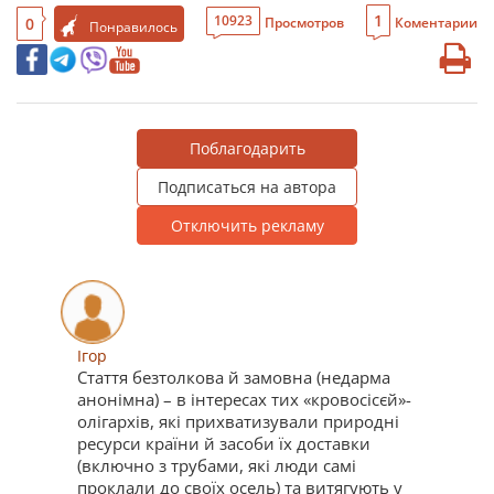
1
10923
0
Просмотров
Коментарии
Понравилось
Поблагодарить
Подписаться на автора
Отключить рекламу
Ігор
Стаття безтолкова й замовна (недарма
анонімна) – в інтересах тих «кровосісєй»-
олігархів, які прихватизували природні
ресурси країни й засоби їх доставки
(включно з трубами, які люди самі
проклали до своїх осель) та витягують у