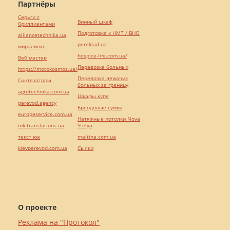
Партнёры
Серьги с
Винный шкаф
бриллиантами
Подготовка к НМТ / ВНО
alliancetechnika.ua
pereklad.ua
миралинкс
hospice-life.com.ua/
Веб мастер
Перевозка больных
https://motokosmos.ua/
Перевозка лежачих
Синтезаторы
больных за границу
agrotechnika.com.ua
Шкафы купе
perevod.agency
Брендовые сумки
europeservice.com.ua
Натяжные потолки Nova
mk-translations.ua
Stelya
текст юа
maltina.com.ua
kievperevod.com.ua
Cылки
О проекте
Реклама на "Протокол"