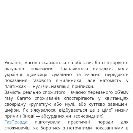
Українці масово скаржаться на облгази, бо ті ігнорують
актуальні показання. Трапляються випадки, коли
українці щомісяця сумлінно та вчасно передають
показання газового лічильника, але натомість у
платіжках — нулі чи, навпаки, приписки.
Замість реально спожитого і вчасно переданого об’єму
газу багато споживачів спостерігають у квитанціях
своєрідну «рулетку»: або нулі, або суттєво завищені
цифри. Як з’ясувалося, відбувається це з цілої низки
причин (іноді — абсурдних чи неочевидних).
ГазПравда
підготувала практичні поради для
споживачів, як боротися з неточними показаннями в