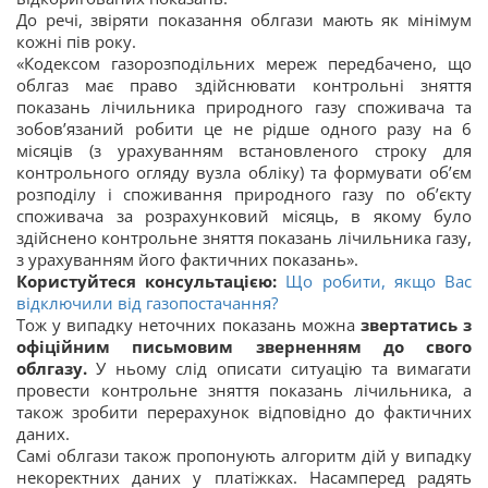
До речі, звіряти показання облгази мають як мінімум
кожні пів року.
«Кодексом газорозподільних мереж передбачено, що
облгаз має право здійснювати контрольні зняття
показань лічильника природного газу споживача та
зобов’язаний робити це не рідше одного разу на 6
місяців (з урахуванням встановленого строку для
контрольного огляду вузла обліку) та формувати об’єм
розподілу і споживання природного газу по об’єкту
споживача за розрахунковий місяць, в якому було
здійснено контрольне зняття показань лічильника газу,
з урахуванням його фактичних показань».
Користуйтеся консультацією:
Що робити, якщо Вас
відключили від газопостачання?
Тож у випадку неточних показань можна
звертатись з
офіційним письмовим зверненням до свого
облгазу.
У ньому слід описати ситуацію та вимагати
провести контрольне зняття показань лічильника, а
також зробити перерахунок відповідно до фактичних
даних.
Самі облгази також пропонують алгоритм дій у випадку
некоректних даних у платіжках. Насамперед радять