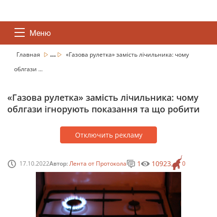
Меню
...
Главная
«Газова рулетка» замість лічильника: чому
облгази ...
«Газова рулетка» замість лічильника: чому
облгази ігнорують показання та що робити
Отключить рекламу
1
10923
17.10.2022
Автор:
Лента от Протокола
0