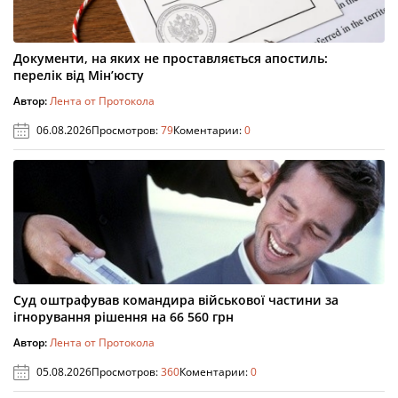
Документи, на яких не проставляється апостиль:
перелік від Мін’юсту
Автор:
Лента от Протокола
06.08.2026
Просмотров:
79
Коментарии:
0
Суд оштрафував командира військової частини за
ігнорування рішення на 66 560 грн
Автор:
Лента от Протокола
05.08.2026
Просмотров:
360
Коментарии:
0