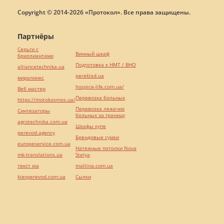
Copyright © 2014-2026 «Протокол». Все права защищены.
Партнёры
Серьги с
Винный шкаф
бриллиантами
Подготовка к НМТ / ВНО
alliancetechnika.ua
pereklad.ua
миралинкс
hospice-life.com.ua/
Веб мастер
Перевозка больных
https://motokosmos.ua/
Перевозка лежачих
Синтезаторы
больных за границу
agrotechnika.com.ua
Шкафы купе
perevod.agency
Брендовые сумки
europeservice.com.ua
Натяжные потолки Nova
mk-translations.ua
Stelya
текст юа
maltina.com.ua
kievperevod.com.ua
Cылки