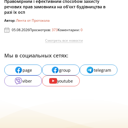
Правомірним і ефективним способом захисту
речових прав замовника на об’єкт будівництва в
разі їх осп
Автор:
Лента от Протокола
05.08.2026
Просмотров:
373
Коментарии:
0
Смотреть все новости
Мы в социальных сетях:
page
group
telegram
viber
youtube