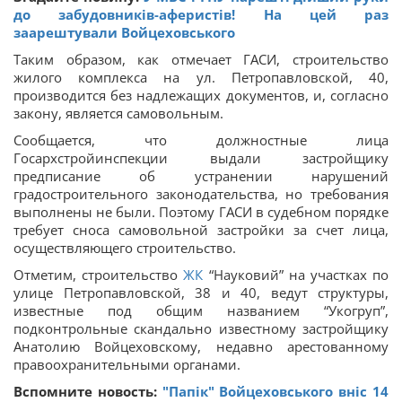
до забудовників-аферистів! На цей раз
заарештували Войцеховського
Таким образом, как отмечает ГАСИ, строительство
жилого комплекса на ул. Петропавловской, 40,
производится без надлежащих документов, и, согласно
закону, является самовольным.
Сообщается, что должностные лица
Госархстройинспекции выдали застройщику
предписание об устранении нарушений
градостроительного законодательства, но требования
выполнены не были. Поэтому ГАСИ в судебном порядке
требует сноса самовольной застройки за счет лица,
осуществляющего строительство.
Отметим, строительство
ЖК
“Науковий” на участках по
улице Петропавловской, 38 и 40, ведут структуры,
известные под общим названием “Укогруп”,
подконтрольные скандально известному застройщику
Анатолию Войцеховскому, недавно арестованному
правоохранительными органами.
Вспомните новость:
"Папік" Войцеховського вніс 14