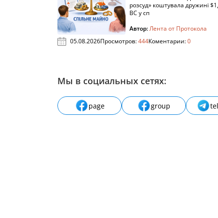
розсуд» коштувала дружині $1,
ВС у сп
Автор:
Лента от Протокола
05.08.2026
Просмотров:
444
Коментарии:
0
Мы в социальных сетях:
page
group
te