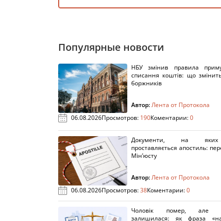
Популярные новости
НБУ змінив правила приму
списання коштів: що змінит
боржників
Автор:
Лента от Протокола
06.08.2026
Просмотров:
190
Коментарии:
0
Документи, на яки
проставляється апостиль: пере
Мін’юсту
Автор:
Лента от Протокола
06.08.2026
Просмотров:
38
Коментарии:
0
Чоловік помер, але п
залишилася: як фраза «н