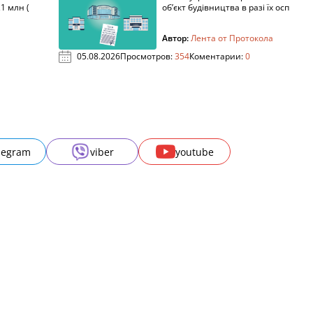
1 млн (
об’єкт будівництва в разі їх осп
Автор:
Лента от Протокола
05.08.2026
Просмотров:
354
Коментарии:
0
legram
viber
youtube