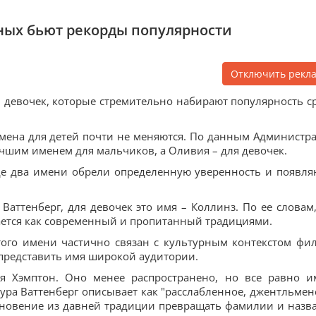
ных бьют рекорды популярности
Отключить рекл
 девочек, которые стремительно набирают популярность с
мена для детей почти не меняются. По данным Администр
учшим именем для мальчиков, а Оливия – для девочек.
где два имени обрели определенную уверенность и появля
Ваттенберг, для девочек это имя – Коллинз. По ее словам,
ется как современный и пропитанный традициями.
того имени частично связан с культурным контекстом фи
 представить имя широкой аудитории.
 Хэмптон. Оно менее распространено, но все равно и
аура Ваттенберг описывает как "расслабленное, джентльмен
охновение из давней традиции превращать фамилии и назв