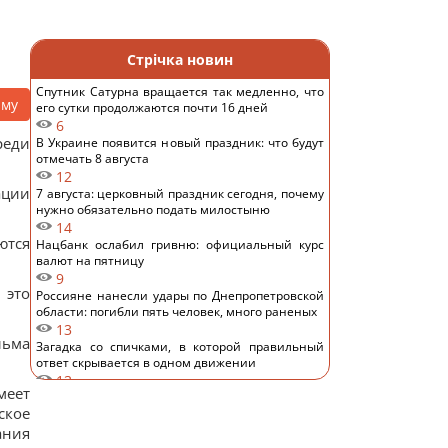
Стрічка новин
Спутник Сатурна вращается так медленно, что
аму
его сутки продолжаются почти 16 дней
6
реди
В Украине появится новый праздник: что будут
отмечать 8 августа
12
ации
7 августа: церковный праздник сегодня, почему
нужно обязательно подать милостыню
14
ются
Нацбанк ослабил гривню: официальный курс
валют на пятницу
9
 это
Россияне нанесли удары по Днепропетровской
области: погибли пять человек, много раненых
13
льма
Загадка со спичками, в которой правильный
ответ скрывается в одном движении
13
меет
"Не переставайте поддерживать": Джамала
ское
призвала мир помочь Украине во время войны
11
ания