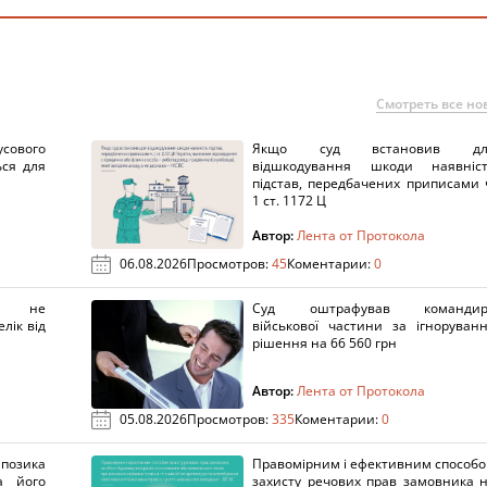
Смотреть все но
сового
Якщо суд встановив дл
ься для
відшкодування шкоди наявніс
підстав, передбачених приписами 
1 ст. 1172 Ц
Автор:
Лента от Протокола
06.08.2026
Просмотров:
45
Коментарии:
0
х не
Суд оштрафував командир
лік від
військової частини за ігноруван
рішення на 66 560 грн
Автор:
Лента от Протокола
05.08.2026
Просмотров:
335
Коментарии:
0
озика
Правомірним і ефективним способ
а його
захисту речових прав замовника 