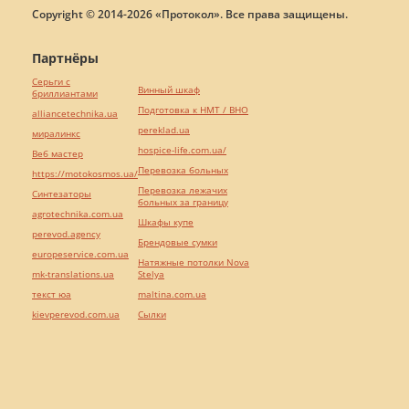
Copyright © 2014-2026 «Протокол». Все права защищены.
Партнёры
Серьги с
Винный шкаф
бриллиантами
Подготовка к НМТ / ВНО
alliancetechnika.ua
pereklad.ua
миралинкс
hospice-life.com.ua/
Веб мастер
Перевозка больных
https://motokosmos.ua/
Перевозка лежачих
Синтезаторы
больных за границу
agrotechnika.com.ua
Шкафы купе
perevod.agency
Брендовые сумки
europeservice.com.ua
Натяжные потолки Nova
mk-translations.ua
Stelya
текст юа
maltina.com.ua
kievperevod.com.ua
Cылки