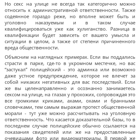
Но секс на улице не всегда так категорично можно
относить к административной ответственности. Также
содеянное гораздо реже, но вполне может быть и
уголовно наказуемым и в таком случае
квалифицироваться уже как хулиганство. Разница в
квалификации будет зависеть от вашего умысла и
ситуации в целом, а также от степени причиненного
вреда общественности.
Объясним на наглядных примерах. Если вы поддались
страсти в парке, где-то в укромном местечке, но вас
“застукал” полицейский - это админка или возможно
даже устное предупреждение, которое не влечет за
собой никаких негативных для вас последствий. Если
же вы целенаправленно и осознанно занимаетесь
сексом на улице, на глазах у прохожих, сопровождая это
все громкими криками, ахами, охами и бранными
словечками, тем самым выражая протест общественной
морали - тут уже можно рассчитывать на уголовную
ответственность. Что касается доказательной базы, то в
последнем случае полицейские обычно ссылаются на
показания свидетелей или же на предоставленные
очевидцами фото или видеоматериалы. В первой же