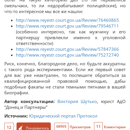
смельчаки, то ли недорабатывают полицейские), но
что-то интересное мы все же нашли:
http://www.reyestr.court.gov.ua/Review/76460865
http://www.reyestr.court.gov.ua/Review/79546711
(особенно интересно, так как мужчину и его
партнершу привлекли именно к уголовной
ответственности)
http://www.reyestr.court.gov.ua/Review/57847366
http://www.reyestr.court.gov.ua/Review/75272740
Риск, конечно, благородное дело, но будьте аккуратны
с такого рода экспериментами. Если же первый совет
для вас уже неактуален, то поспешите обратиться за
квалифицированной правовой помощью, дабы
подобные факапы не стали темными пятнами в вашей
биографии.
Автор консультации:
Виктория Шутько
, юрист АдО
“Донец и Партнеры”
Источник:
Юридический портал Протокол
11
68905
12
Просмотров
Коментарии
Понравилось