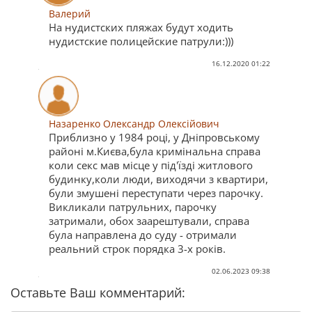
Валерий
На нудистских пляжах будут ходить
нудистские полицейские патрули:)))
16.12.2020 01:22
Назаренко Олександр Олексійович
Приблизно у 1984 році, у Дніпровському
районі м.Києва,була кримінальна справа
коли секс мав місце у під'їзді житлового
будинку,коли люди, виходячи з квартири,
були змушені переступати через парочку.
Викликали патрульних, парочку
затримали, обох заарештували, справа
була направлена до суду - отримали
реальний строк порядка 3-х років.
02.06.2023 09:38
Оставьте Ваш комментарий: