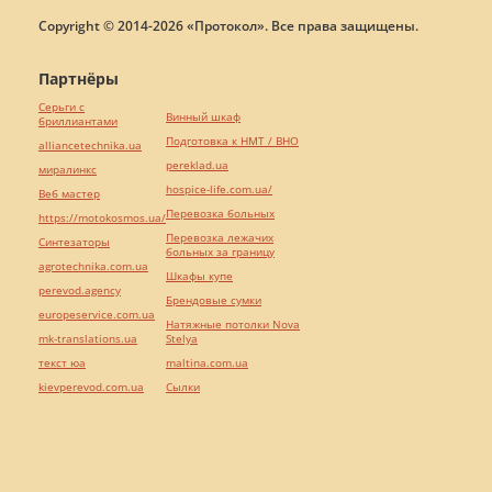
Copyright © 2014-2026 «Протокол». Все права защищены.
Партнёры
Серьги с
Винный шкаф
бриллиантами
Подготовка к НМТ / ВНО
alliancetechnika.ua
pereklad.ua
миралинкс
hospice-life.com.ua/
Веб мастер
Перевозка больных
https://motokosmos.ua/
Перевозка лежачих
Синтезаторы
больных за границу
agrotechnika.com.ua
Шкафы купе
perevod.agency
Брендовые сумки
europeservice.com.ua
Натяжные потолки Nova
mk-translations.ua
Stelya
текст юа
maltina.com.ua
kievperevod.com.ua
Cылки