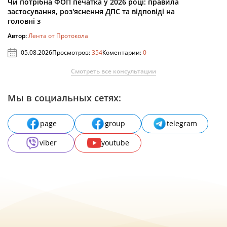
Чи потрібна ФОП печатка у 2026 році: правила
застосування, роз'яснення ДПС та відповіді на
головні з
Автор:
Лента от Протокола
05.08.2026
Просмотров:
354
Коментарии:
0
Смотреть все консультации
Мы в социальных сетях:
page
group
telegram
viber
youtube