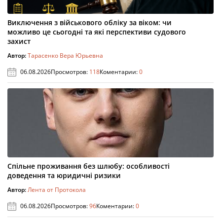
Виключення з військового обліку за віком: чи
можливо це сьогодні та які перспективи судового
захист
Автор:
Тарасенко Вера Юрьевна
06.08.2026
Просмотров:
118
Коментарии:
0
Спільне проживання без шлюбу: особливості
доведення та юридичні ризики
Автор:
Лента от Протокола
06.08.2026
Просмотров:
96
Коментарии:
0