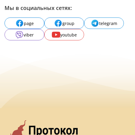
Мы в социальных сетях:
page
group
telegram
viber
youtube