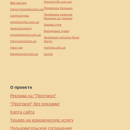
hospice-life.com.ua/
Веб мастер
Перевозка больных
https://motokosmos.ua/
Перевозка лежачих
Синтезаторы
больных за границу
agrotechnika.com.ua
Шкафы купе
perevod.agency
Брендовые сумки
europeservice.com.ua
Натяжные потолки Nova
mk-translations.ua
Stelya
текст юа
maltina.com.ua
kievperevod.com.ua
Cылки
О проекте
Реклама на "Протокол"
"Протокол" без реклами!
Карта сайта
Тендер на юридическую услугу
Пользовательское соглашение