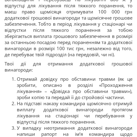
відпустці для лікування після тяжкого поранення, то
маєш право щомісяця отримувати 100 000 грн
додаткової грошової винагороди та щомісячне грошове
забезпечення. Тобто в період лікування у стаціонарі чи
відпустки після тяжкого поранення за тобою
зберігається виплата грошового забезпечення в розмірі
за останньою посадою перед пораненням та додаткової
винагороди в розмірі 100 тис грн, незалежно від того,
де перебуває твій підрозділ (на передовій, чи ні).
Твої дії для отримання додаткової грошової
винагороди:
Отримай довідку про обставини травми (як це
зробити, описано в розділі «Проходження
лікування» – «Довідка про обставини травми»),
зроби копію та передай її до стройової частини.
На підставі наказу командира щомісячно отримуй
виплату додаткової винагороди протягом
лікування на стаціонарі чи перебування у
відпустці після тяжкого поранення.
У випадку неотримання додаткової винагороди
напиши рапорт на ім’я командира щодо