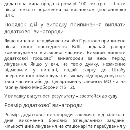
додаткова винагорода в розмірі 100 тис грн – тільки
після тяжкого поранення за висновком (постановою)
ВЛК.
Порядок дій у випадку припинення виплати
додаткової винагороди
Якщо виплата не відбувається або її раптово припинено
після твого проходження ВЛК, подавай рапорт
командуванню військової частини. Вимагай виплати
додаткової грошової винагороди за весь період
лікування. Якщо у в/ч, на твою думку, незаконно
відмовили у виплаті, подай скаргу до Штабу
оперативного командування, якому підпорядковується
твоя частина або до Департаменту фінансів МО чи на
гарячу лінію Міноборони (15-12).
У випадку відсутності результату – звертайся до суду.
Розмір додаткової винагороди
Розмір додаткової винагороди залежить від кількості
днів виконання бойових (спеціальних) завдань,
кількості днів лікування на стаціонарі та перебування у