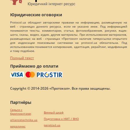
Юридические оговорки
Protocol.ua обладает авторскими правами на информацию, размещенную на
веб - страницах данного ресурса, если не указано иное. Под информацией
понимаются тексты, комментарии, статьи, фотоизображения, рисунки, ящик-
шота, сканы, видео, аудио, другие материалы. При использовании материалов,
размещенных на веб - страницах «Протокол» наличие гиперссылки открытого
для индексации поисковыми системами на protocol.ua обязательна. Под
использованием понимается копирования, адаптация, рерайтинг, модификация
и тому подобное.
Полный текст
Приймаємо до оплати
Copyright © 2014-2026 «Протокол». Все права защищены.
Партнёры
Серьги с
Винный шкаф
бриллиантами
Подготовка к НМТ / ВНО
alliancetechnika.ua
pereklad.ua
миралинкс