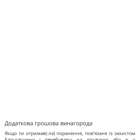
Додаткова грошова винагорода
Якщо ти отримав(-ла) поранення, пов’язане із захистом
Батьківщини і перебуваєш на лікуванні або ж у