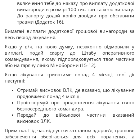
включення тебе до наказу про виплату додаткової
винагороди в розмірі 100 тис. грн та їхню виплату.
До рапорту додай копію довідки про обставини
травми (Додаток 16).
Вимагай виплати додаткової грошової винагороди за
весь період лікування.
Якщо у в/ч, на твою думку, незаконно відмовили у
виплаті, подай скаргу до Штабу оперативного
командування, якому підпорядковується твоя частина
або на гарячу лінію Міноборони (15-12).
Якщо лікування триватиме понад 4 місяці, твої дії
наступні:
Отримай висновок ВЛК, де вказано, що лікування
продовжено понад 4 місяці.
Проінформуй про продовження лікування свого
безпосереднього командира.
Передай до військової частини вказаний
висновок ВЛК.
Примітка: Під час відпустки за станом здоров’я, грошове
забезпечення зберігається для всіх поранених, а