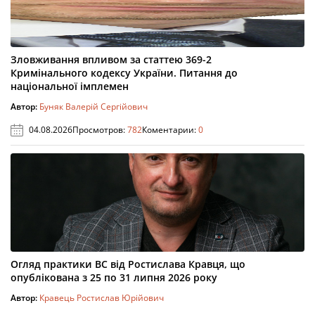
Зловживання впливом за статтею 369-2
Кримінального кодексу України. Питання до
національної імплемен
Автор:
Буняк Валерій Сергійович
04.08.2026
Просмотров:
782
Коментарии:
0
Огляд практики ВС від Ростислава Кравця, що
опублікована з 25 по 31 липня 2026 року
Автор:
Кравець Ростислав Юрійович