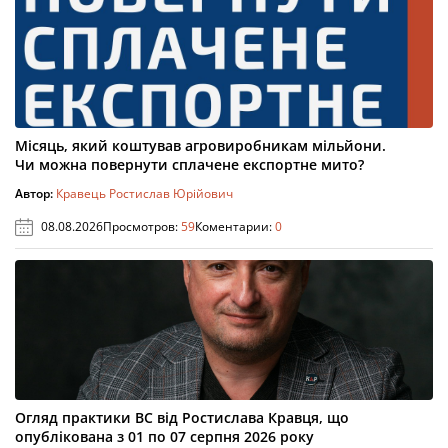
Місяць, який коштував агровиробникам мільйони.
Чи можна повернути сплачене експортне мито?
Автор:
Кравець Ростислав Юрійович
08.08.2026
Просмотров:
59
Коментарии:
0
Огляд практики ВС від Ростислава Кравця, що
опублікована з 01 по 07 серпня 2026 року