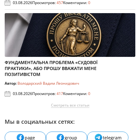
03.08.2026
Просмотров:
457
Коментарии:
0
ФУНДАМЕНТАЛЬНА ПРОБЛЕМА «СУДОВОЇ
ПРАКТИКИ», АБО ПРОШУ ВВАЖАТИ МЕНЕ
ПОЗИТИВІСТОМ
Автор:
Володарский Вадим Леонидович
03.08.2026
Просмотров:
417
Коментарии:
0
Смотреть все статьи
Мы в социальных сетях:
page
group
telegram