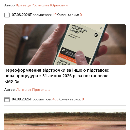
Автор:
Кравець Ростислав Юрійович
07.08.2026
Просмотров:
40
Коментарии:
0
Переоформлення відстрочки за іншою підставою:
нова процедура з 31 липня 2026 р. за постановою
КМУ №
Автор:
Лента от Протокола
04.08.2026
Просмотров:
483
Коментарии:
0