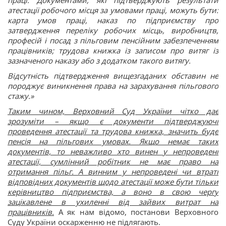
атестації робочого місця за умовами праці, можуть бути:
карта умов праці, наказ по підприємству про
затвердження переліку робочих місць, виробництв,
професій і посад з пільговим пенсійним забезпеченням
працівників; трудова книжка із записом про витяг із
зазначеного наказу або з додатком такого витягу.
Відсутність підтвердження вищезгаданих обставин не
породжує виникнення права на зарахування пільгового
стажу.»
Таким чином, Верховний Суд України чітко дає
зрозуміти – якщо є документи підтверджуючі
проведення атестації та трудова книжка, значить буде
пенсія на пільгових умовах. Якщо немає таких
документів, то неважливо хто винен у непроведені
атестації, сумлінний робітник не має право на
отримання пільг. А винним у непроведені чи втраті
відповідних документів щодо атестації може бути тільки
керівництво підприємства, а воно в свою чергу
зацікавлене в ухиленні від зайвих витрат на
працівників.
А як нам відомо, постанови Верховного
Суду України оскарженню не підлягають.