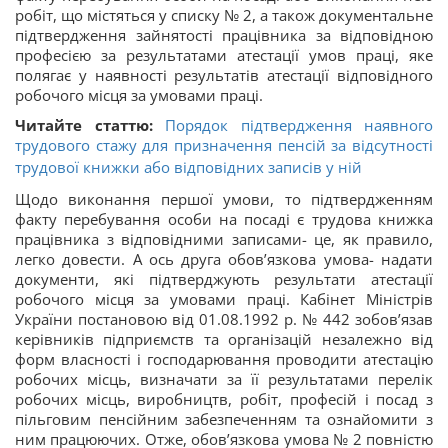
робіт, що містяться у списку № 2, а також документальне
підтвердження зайнятості працівника за відповідною
професією за результатами атестації умов праці, яке
полягає у наявності результатів атестації відповідного
робочого місця за умовами праці.
Читайте статтю:
Порядок підтвердження наявного
трудового стажу для призначення пенсій за відсутності
трудової книжки або відповідних записів у ній
Щодо виконання першої умови, то підтвердженням
факту перебування особи на посаді є трудова книжка
працівника з відповідними записами- це, як правило,
легко довести. А ось друга обов’язкова умова- надати
документи, які підтверджують результати атестації
робочого місця за умовами праці. Кабінет Міністрів
України постановою від 01.08.1992 р. № 442 зобов’язав
керівників підприємств та організацій незалежно від
форм власності і господарювання проводити атестацію
робочих місць, визначати за її результатами перелік
робочих місць, виробництв, робіт, професій і посад з
пільговим пенсійним забезпеченням та ознайомити з
ним працюючих. Отже, обов’язкова умова № 2 повністю