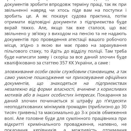
документів зробити впродовж терміну праці, так як при
звільненні навряд чи хтось піде вам на поступки і
зробить це. А як показує судова практика, потім
отримати відповідні документи з підприємства буде
вкрай тяжко. Але, якщо так вже сталося, що вас
звільнено у зв’язку з виходом на пенсію та не надають
документів про проведення атестації вашого робочого
місця, згідно з якою ви має право на зарахування
пільгового стажу, то йдіть до відділу поліції. Там треба
буде написати заяву і скоріш за все даний злочин буде
кваліфіковано за статтею 357 КК України, а саме :
зловживання особи своїм службовим становищем, а так
само умисне пошкодження чи приховування офіційних
документів, що знаходяться на підприємствах
незалежно від форми власності, вчинене з корисливих
мотивів або в інших особистих інтересах.
Покарання за
даний злочин починається зі штрафу до п’ятдесяти
неоподаткованих мінімумів громадян (приблизно до 30
тисяч гривень) та максимально до 3-х років обмеження
волі. Але головне буде для сумлінного працівника при
відкритті кримінального провадження, напевно, не
покарання керівників, а можливість отримання