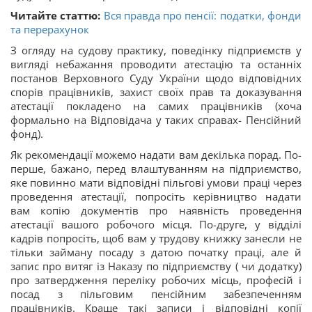
Читайте статтю:
Вся правда про пенсії: податки, фонди
та перерахунок
З огляду на судову практику, поведінку підприємств у
вигляді небажання проводити атестацію та останніх
постанов Верховного Суду України щодо відповідних
спорів працівників, захист своїх прав та доказування
атестації покладено на самих працівників (хоча
формально на Відповідача у таких справах- Пенсійний
фонд).
Як рекомендації можемо надати вам декілька порад. По-
перше, бажано, перед влаштуванням на підприємство,
яке повинно мати відповідні пільгові умови праці через
проведення атестації, попросіть керівництво надати
вам копію документів про наявність проведення
атестації вашого робочого місця. По-друге, у відділі
кадрів попросіть, щоб вам у трудову книжку занесли не
тільки займану посаду з датою початку праці, але й
запис про витяг із Наказу по підприємству ( чи додатку)
про затвердження переліку робочих місць, професій і
посад з пільговим пенсійним забезпеченням
працівників. Краще такі записи і відповідні копії