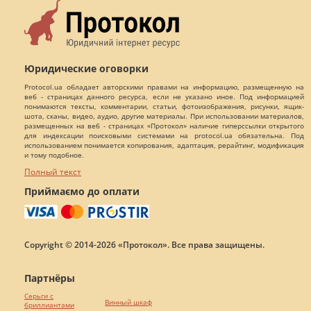
Юридические оговорки
Protocol.ua обладает авторскими правами на информацию, размещенную на
веб - страницах данного ресурса, если не указано иное. Под информацией
понимаются тексты, комментарии, статьи, фотоизображения, рисунки, ящик-
шота, сканы, видео, аудио, другие материалы. При использовании материалов,
размещенных на веб - страницах «Протокол» наличие гиперссылки открытого
для индексации поисковыми системами на protocol.ua обязательна. Под
использованием понимается копирования, адаптация, рерайтинг, модификация
и тому подобное.
Полный текст
Приймаємо до оплати
Copyright © 2014-2026 «Протокол». Все права защищены.
Партнёры
Серьги с
Винный шкаф
бриллиантами