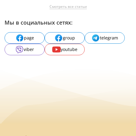
Смотреть все статьи
Мы в социальных сетях:
page
group
telegram
viber
youtube