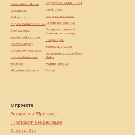
Подготовка к НМТ / ВНО
alliancetechnika.ua
pereklad.ua
миралинкс
hospice-life.com.ua/
Веб мастер
Перевозка больных
https://motokosmos.ua/
Перевозка лежачих
Синтезаторы
больных за границу
agrotechnika.com.ua
Шкафы купе
perevod.agency
Брендовые сумки
europeservice.com.ua
Натяжные потолки Nova
mk-translations.ua
Stelya
текст юа
maltina.com.ua
kievperevod.com.ua
Cылки
О проекте
Реклама на "Протокол"
"Протокол" без реклами!
Карта сайта