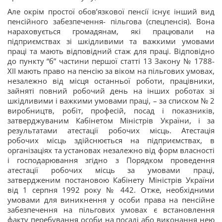
Але окрім простої обов’язкової пенсії існує інший вид
пенсійного забезпечення- пільгова (спецпенсія). Вона
нараховується громадянам, які працювали на
підприємствах зі шкідливими та важкими умовами
праці та мають відповідний стаж для праці. Відповідно
до пункту “б” частини першої статті 13 Закону № 1788-
ХІІ мають право на пенсію за віком на пільгових умовах,
незалежно від місця останньої роботи, працівники,
зайняті повний робочий день на інших роботах зі
шкідливими і важкими умовами праці, – за списком № 2
виробництв, робіт, професій, посад і показників,
затверджуваним Кабінетом Міністрів України, і за
результатами атестації робочих місць. Атестація
робочих місць здійснюється на підприємствах, в
організаціях та установах незалежно від форм власності
і господарювання згідно з Порядком проведення
атестації робочих місць за умовами праці,
затвердженим постановою Кабінету Міністрів України
від 1 серпня 1992 року № 442. Отже, необхідними
умовами для виникнення у особи права на пенсійне
забезпечення на пільгових умовах є встановлення
факту перебування особи на посаді або виконання нею