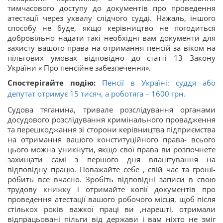
тимчасового доступу до документів про проведення
атестації через ухвалу слідчого судді. Нажаль, іншого
способу не буде, якщо керівництво не погодиться
добровільно надати такі необхідні вам документи для
захисту вашого права на отримання пенсій за віком на
пільгових умовах відповідно до статті 13 Закону
України « Про пенсійне забезпечення».
Спостерігайте подію:
Пенсії в Україні: суддя або
депутат отримує 15 тисяч, а роботяга – 1600 грн.
Судова тяганина, тривале розслідування органами
досудового розслідування кримінального провадження
та перешкоджання зі сторони керівництва підприємства
на отримання вашого конституційного права- всього
цього можна уникнути, якщо свої права ви розпочнете
захищати самі з першого дня влаштування на
відповідну працю. Поважайте себе , свій час та гроші-
робить все вчасно. Зробіть відповідні записи в свою
трудову книжку і отримайте копії документів про
проведення атестації вашого робочого місця, щоб після
стількох років важкої праці ви ,нарешті, отримали
відпрацьовані пільги від держави і вам ніхто не зміг