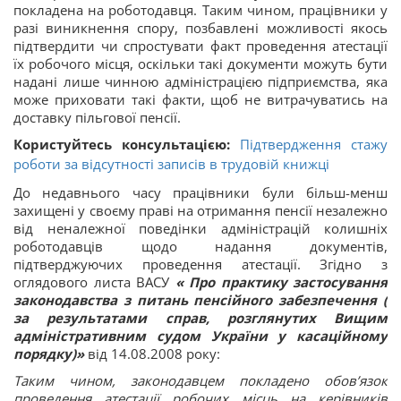
покладена на роботодавця. Таким чином, працівники у
разі виникнення спору, позбавлені можливості якось
підтвердити чи спростувати факт проведення атестації
їх робочого місця, оскільки такі документи можуть бути
надані лише чинною адміністрацією підприємства, яка
може приховати такі факти, щоб не витрачуватись на
доставку пільгової пенсії.
Користуйтесь консультацією:
Підтвердження стажу
роботи за відсутності записів в трудовій книжці
До недавнього часу працівники були більш-менш
захищені у своєму праві на отримання пенсії незалежно
від неналежної поведінки адміністрацій колишніх
роботодавців щодо надання документів,
підтверджуючих проведення атестації. Згідно з
оглядового листа ВАСУ
« Про практику застосування
законодавства з питань пенсійного забезпечення (
за результатами справ, розглянутих Вищим
адміністративним судом України у касаційному
порядку)»
від 14.08.2008 року:
Таким чином, законодавцем покладено обов’язок
проведення атестації робочих місць на керівників