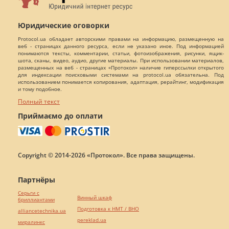
Юридические оговорки
Protocol.ua обладает авторскими правами на информацию, размещенную на
веб - страницах данного ресурса, если не указано иное. Под информацией
понимаются тексты, комментарии, статьи, фотоизображения, рисунки, ящик-
шота, сканы, видео, аудио, другие материалы. При использовании материалов,
размещенных на веб - страницах «Протокол» наличие гиперссылки открытого
для индексации поисковыми системами на protocol.ua обязательна. Под
использованием понимается копирования, адаптация, рерайтинг, модификация
и тому подобное.
Полный текст
Приймаємо до оплати
Copyright © 2014-2026 «Протокол». Все права защищены.
Партнёры
Серьги с
Винный шкаф
бриллиантами
Подготовка к НМТ / ВНО
alliancetechnika.ua
pereklad.ua
миралинкс