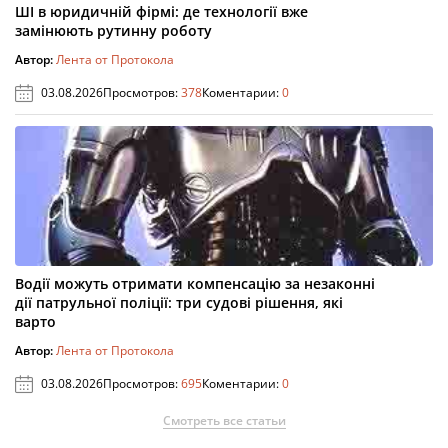
ШІ в юридичній фірмі: де технології вже
замінюють рутинну роботу
Автор:
Лента от Протокола
03.08.2026
Просмотров:
378
Коментарии:
0
Водії можуть отримати компенсацію за незаконні
дії патрульної поліції: три судові рішення, які
варто
Автор:
Лента от Протокола
03.08.2026
Просмотров:
695
Коментарии:
0
Смотреть все статьи