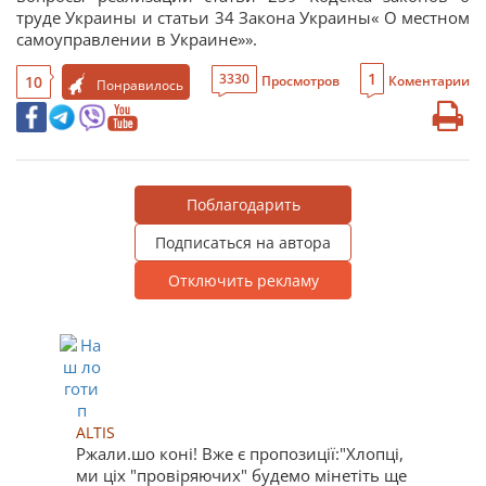
труде Украины и статьи 34 Закона Украины« О местном
самоуправлении в Украине»».
1
3330
10
Просмотров
Коментарии
Понравилось
Поблагодарить
Подписаться на автора
Отключить рекламу
ALTIS
Ржали.шо коні! Вже є пропозиції:"Хлопці,
ми ціх "провіряючих" будемо мінетіть ще