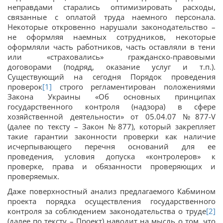
неправдами старались оптимизировать расходы,
связанные с оплатой труда наемного персонала.
Некоторые откровенно нарушали законодательство –
не оформляя наемных сотрудников, некоторые
оформляли часть работников, часть оставляли в тени
или «страховались» гражданско-правовыми
договорами (подряд, оказание услуг и т.п.).
Существующий на сегодня Порядок проведения
проверок
[1]
строго регламентирован положениями
Закона Украины «Об основных принципах
государственного контроля (надзора) в сфере
хозяйственной деятельности» от 05.04.07 №877-V
(далее по тексту – Закон №877), который закрепляет
такие гарантии законности проверки как наличие
исчерпывающего перечня оснований для ее
проведения, условия допуска «контролеров» к
проверке, права и обязанности проверяющих и
проверяемых.
Даже поверхностный анализ предлагаемого Кабмином
проекта порядка осуществления государственного
контроля за соблюдением законодательства о труде
[2]
(далее по тексту – Проект) наводит на мысль о том, что