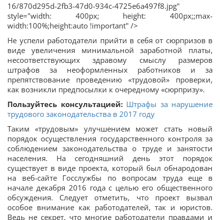
16/870d295d-2fb3-47d0-934c-4725e6a497f8.jpg"
style="width: 400px; height: 400px;;max-
width:100%;height:auto !important" />
Не успели работодатели прийти в себя от сюрпризов в
виде увеличения минимальной заработной платы,
несоответствующих здравому смыслу размеров
штрафов за неоформленных работников и за
препятствование проведению «трудовой» проверки,
как возникли предпосылки к очередному «сюрпризу».
Пользуйтесь консультацией:
Штрафы за нарушение
трудового законодательства в 2017 году
Таким «трудовым» улучшением может стать новый
порядок осуществления государственного контроля за
соблюдением законодательства о труде и занятости
населения. На сегодняшний день этот порядок
существует в виде проекта, который был обнародован
на веб-сайте Госслужбы по вопросам труда еще в
начале декабря 2016 года с целью его общественного
обсуждения. Следует отметить, что проект вызвал
особое внимание как работодателей, так и юристов.
Ведь не секрет, что многие работодатели правдами и