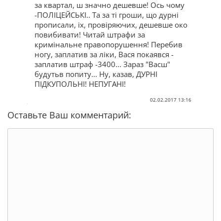
за квартал, ш значно дешевше! Ось чому
-ПОЛІЦЕЙСЬКІ.. Та за ті гроши, що дурні
прописали, іх, провіряючих, дешевше око
повибивати! Читай штрафи за
кримінальне правопорушення! Перебив
ногу, заплатив за ліки, Вася покаявся -
заплатив штраф -3400... Зараз "Васш"
будутьв попиту... Ну, казав, ДУРНІ
ПІДКУПОЛЬНІ! НЕПУГАНІ!
02.02.2017 13:16
Оставьте Ваш комментарий: