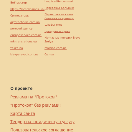
hospice-life.com.ua/
Веб мастер
Перевозка больных
https://motokosmos.ua/
Перевозка лежачих
Синтезаторы
больных за границу
agrotechnika.com.ua
Шкафы купе
perevod.agency
Брендовые сумки
europeservice.com.ua
Натяжные потолки Nova
mk-translations.ua
Stelya
текст юа
maltina.com.ua
kievperevod.com.ua
Cылки
О проекте
Реклама на "Протокол"
"Протокол" без реклами!
Карта сайта
Тендер на юридическую услугу
Пользовательское соглашение