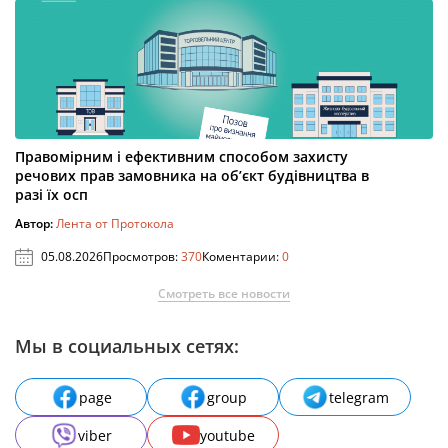
Правомірним і ефективним способом захисту
речових прав замовника на об’єкт будівництва в
разі їх осп
Автор:
Лента от Протокола
05.08.2026
Просмотров:
370
Коментарии:
0
Смотреть все новости
Мы в социальных сетях:
page
group
telegram
viber
youtube