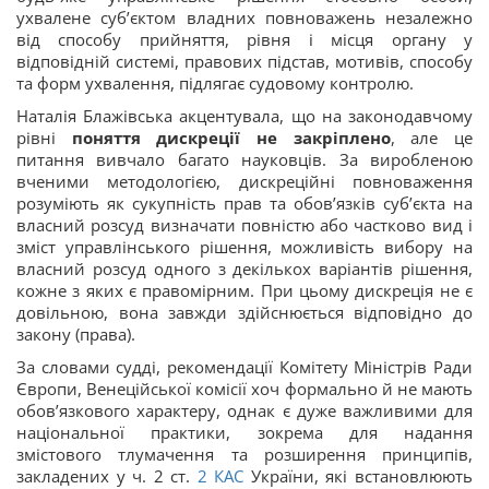
ухвалене суб’єктом владних повноважень незалежно
від способу прийняття, рівня і місця органу у
відповідній системі, правових підстав, мотивів, способу
та форм ухвалення, підлягає судовому контролю.
Наталія Блажівська акцентувала, що на законодавчому
рівні
поняття дискреції не закріплено
, але це
питання вивчало багато науковців. За виробленою
вченими методологією, дискреційні повноваження
розуміють як сукупність прав та обов’язків суб’єкта на
власний розсуд визначати повністю або частково вид і
зміст управлінського рішення, можливість вибору на
власний розсуд одного з декількох варіантів рішення,
кожне з яких є правомірним. При цьому дискреція не є
довільною, вона завжди здійснюється відповідно до
закону (права).
За словами судді, рекомендації Комітету Міністрів Ради
Європи, Венеційської комісії хоч формально й не мають
обов’язкового характеру, однак є дуже важливими для
національної практики, зокрема для надання
змістового тлумачення та розширення принципів,
закладених у ч. 2 ст.
2
КАС
України, які встановлюють