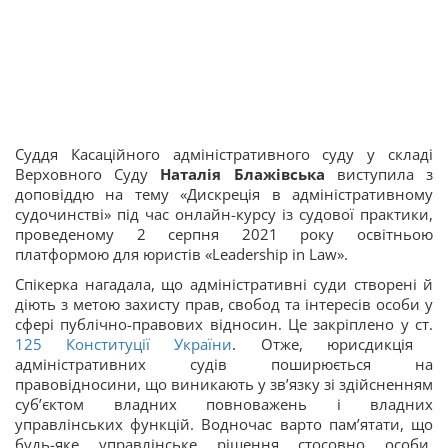
Суддя Касаційного адміністративного суду у складі
Верховного Суду
Наталія
Блажівська
виступила з
доповіддю на тему «Дискреція в адміністративному
судочинстві» під час онлайн-курсу із судової практики,
проведеному 2 серпня 2021 року освітньою
платформою для юристів «Leadership in Law».
Спікерка нагадала, що адміністративні суди створені й
діють з метою захисту прав, свобод та інтересів особи у
сфері публічно-правових відносин. Це закріплено у ст.
125
Конституції України
. Отже, юрисдикція
адміністративних судів поширюється на
правовідносини, що виникають у зв’язку зі здійсненням
суб’єктом владних повноважень і владних
управлінських функцій. Водночас варто пам’ятати, що
будь-яке управлінське рішення стосовно особи,