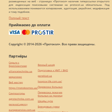
размещенных на веб - страницах «Протокол» наличие гиперссылки открытого
для индексации поисковыми системами на protocol.ua обязательна. Под
использованием понимается копирования, адаптация, рерайтинг, модификация
и тому подобное.
Полный текст
Приймаємо до оплати
Copyright © 2014-2026 «Протокол». Все права защищены.
Партнёры
Серьги с
Винный шкаф
бриллиантами
Подготовка к НМТ / ВНО
alliancetechnika.ua
pereklad.ua
миралинкс
hospice-life.com.ua/
Веб мастер
Перевозка больных
https://motokosmos.ua/
Перевозка лежачих
Синтезаторы
больных за границу
agrotechnika.com.ua
Шкафы купе
perevod.agency
Брендовые сумки
europeservice.com.ua