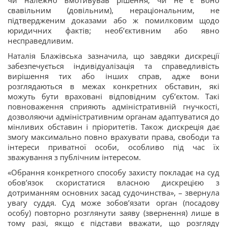
чи належно вмотивував рішення; чи не є воно
свавільним (довільним), нераціональним, не
підтвердженим доказами або ж помилковим щодо
юридичних фактів; необ’єктивним або явно
несправедливим.
Наталія Блажівська зазначила, що завдяки дискреції
забезпечується індивідуалізація та справедливість
вирішення тих або інших справ, адже вони
розглядаються в межах конкретних обставин, які
можуть бути враховані відповідним суб’єктом. Такі
повноваження сприяють адміністративній гнучкості,
дозволяючи адміністративним органам адаптуватися до
мінливих обставин і пріоритетів. Також дискреція дає
змогу максимально повно врахувати права, свободи та
інтереси приватної особи, особливо під час їх
зважування з публічним інтересом.
«Обрання конкретного способу захисту покладає на суд
обов’язок скористатися власною дискрецією з
дотриманням основних засад судочинства», – звернула
увагу суддя. Суд може зобов’язати орган (посадову
особу) повторно розглянути заяву (звернення) лише в
тому разі, якщо є підстави вважати, що розгляду