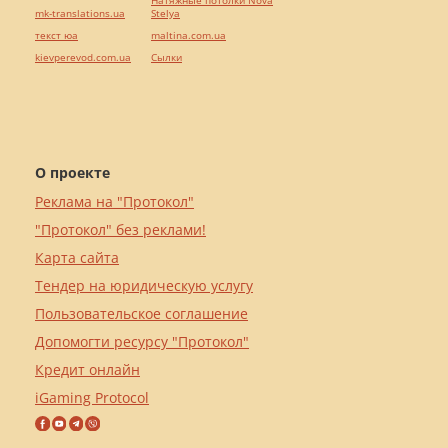
Натяжные потолки Nova
mk-translations.ua
Stelya
текст юа
maltina.com.ua
kievperevod.com.ua
Cылки
О проекте
Реклама на "Протокол"
"Протокол" без реклами!
Карта сайта
Тендер на юридическую услугу
Пользовательское соглашение
Допомогти ресурсу "Протокол"
Кредит онлайн
iGaming Protocol