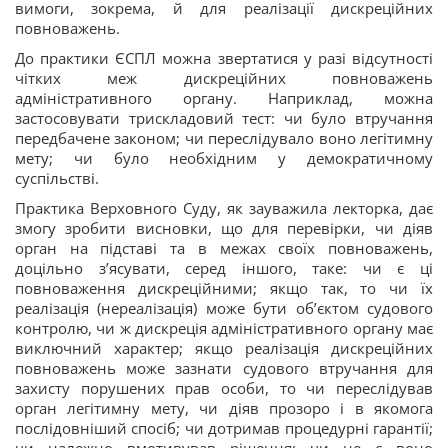
вимоги, зокрема, й для реалізації дискреційних
повноважень.
До практики ЄСПЛ можна звертатися у разі відсутності
чітких меж дискреційних повноважень
адміністративного органу. Наприклад, можна
застосовувати трискладовий тест: чи було втручання
передбачене законом; чи переслідувало воно легітимну
мету; чи було необхідним у демократичному
суспільстві.
Практика Верховного Суду, як зауважила лекторка, дає
змогу зробити висновки, що для перевірки, чи діяв
орган на підставі та в межах своїх повноважень,
доцільно з’ясувати, серед іншого, таке: чи є ці
повноваження дискреційними; якщо так, то чи їх
реалізація (нереалізація) може бути об’єктом судового
контролю, чи ж дискреція адміністративного органу має
виключний характер; якщо реалізація дискреційних
повноважень може зазнати судового втручання для
захисту порушених прав особи, то чи переслідував
орган легітимну мету, чи діяв прозоро і в якомога
послідовніший спосіб; чи дотримав процедурні гарантії;