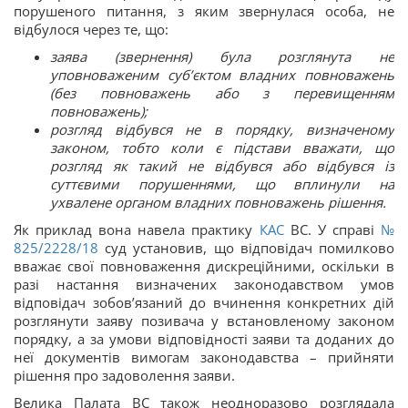
порушеного питання, з яким звернулася особа, не
відбулося через те, що:
заява (звернення) була розглянута не
уповноваженим суб’єктом владних повноважень
(без повноважень або з перевищенням
повноважень);
розгляд відбувся не в порядку, визначеному
законом, тобто коли є підстави вважати, що
розгляд як такий не відбувся або відбувся із
суттєвими порушеннями, що вплинули на
ухвалене органом владних повноважень рішення.
Як приклад вона навела практику
КАС
ВС. У справі
№
825/2228/18
суд установив, що відповідач помилково
вважає свої повноваження дискреційними, оскільки в
разі настання визначених законодавством умов
відповідач зобов’язаний до вчинення конкретних дій
розглянути заяву позивача у встановленому законом
порядку, а за умови відповідності заяви та доданих до
неї документів вимогам законодавства – прийняти
рішення про задоволення заяви.
Велика Палата ВС також неодноразово розглядала