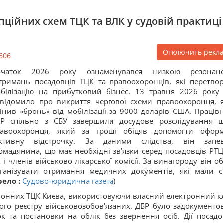
рупційних схем ТЦК та ВЛК у судовій практиці
Отключить рекл
606
очаток 2026 року ознаменувався низкою резонан
тримань посадовців ТЦК та правоохоронців, які перетво
білізацію на прибутковий бізнес. 13 травня 2026 року
відомило про викриття чергової схеми правоохоронця, 
інив «бронь» від мобілізації за 9000 доларів США. Праців
БР спільно з СБУ завершили досудове розслідування 
равоохоронця, який за гроші обіцяв допомогти офор
іктивну відстрочку. За даними слідства, він запе
омадянина, що має необхідні зв’язки серед посадовців РТЦ
 і членів військово-лікарської комісії. За винагороду він об
ганізувати отримання медичних документів, які мали с
ело :
Судово-юридична газета
)
айонних ТЦК Києва, використовуючи власний електронний к
ого реєстру військовозобов'язаних. ДБР було задокументо
к та постановки на облік без звернення осіб. Дії посадо