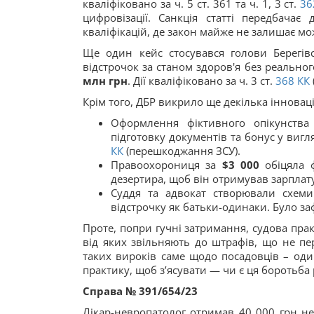
кваліфіковано за ч. 5 ст. 361 та ч. 1, 3 ст.
3
цифровізації. Санкція статті передбач
кваліфікацій, де закон майже не залишає м
Ще один кейс стосувався голови Берегів
відстрочок за станом здоров'я без реально
млн грн
. Дії кваліфіковано за ч. 3 ст.
368
КК
Крім того, ДБР викрило ще декілька інновац
Оформлення фіктивного опікунств
підготовку документів та бонус у вигля
КК
(перешкоджання ЗСУ).
Правоохорониця за
$3 000
обіцяла 
дезертира, щоб він отримував зарплат
Суддя та адвокат створювали схем
відстрочку як батьки-одинаки. Було за
Проте, попри гучні затримання, судова пра
від яких звільняють до штрафів, що не пе
таких вироків саме щодо посадовців – оди
практику, щоб з’ясувати — чи є ця боротьб
Справа № 391/654/23
Лікар-невропатолог отримав 40 000 грн не