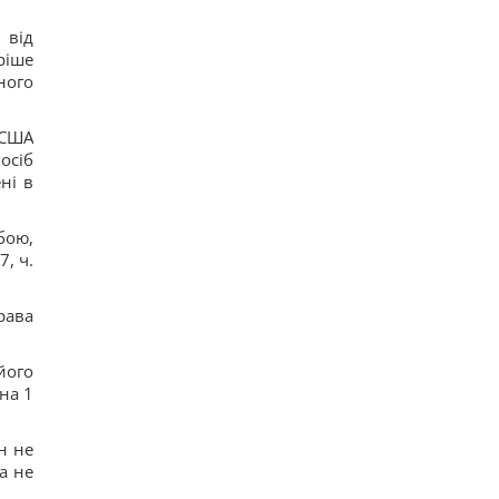
 від
ріше
ного
 США
осіб
ні в
бою,
, ч.
рава
його
на 1
н не
а не