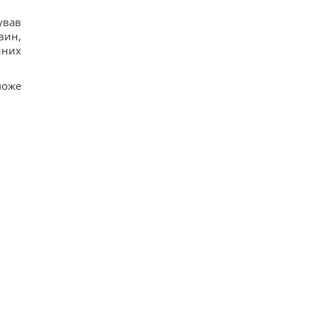
ував
вин,
йних
може