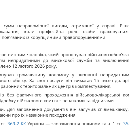
суми неправомірної вигоди, отриманої у справі. Ріш
 покарання, коли професійна роль особи враховуєтьс
, пов’язаних із корупційними правопорушеннями.
нав винним чоловіка, який пропонував військовозобов’яз
ням непридатними до військової служби та виключенн
алено 12 лютого 2026 року.
онував громадянину допомогу у визнанні непридатни
вого обліку. За свої послуги він вимагав 15 тисяч доларі
з районних територіальних центрів комплектування.
 без фактичного проходження військово-лікарської комі
дробку військового квитка з печатками та підписами.
. Для заповнення документів він залучив співмешканку,
наючи про їх незаконне походження.
ст.
369-2
КК
України — зловживання впливом та ч. 1 ст.
35