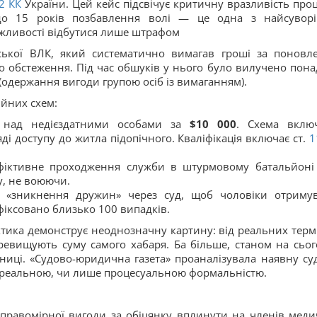
62
КК
України. Цей кейс підсвічує критичну вразливість проц
ає до 15 років позбавлення волі — це одна з найсувор
ожливості відбутися лише штрафом
ської ВЛК, який систематично вимагав гроші за поновл
го обстеження. Під час обшуків у нього було вилучено пон
(одержання вигоди групою осіб із вимаганням).
ійних схем:
а над недієздатними особами за
$10 000
. Схема вклю
ді доступу до житла підопічного. Кваліфікація включає ст.
1
фіктивне проходження служби в штурмовому батальйоні
у, не воюючи.
и «зникнення дружин» через суд, щоб чоловіки отриму
фіксовано близько 100 випадків.
ктика демонструє неоднозначну картину: від реальних термі
ревищують суму самого хабаря. Ба більше, станом на сьог
ниці. «Судово-юридична газета» проаналізувала наявну су
а реальною, чи лише процесуальною формальністю.
правомірної вигоди за обіцянку вплинути на членів меди