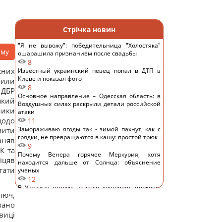
Стрічка новин
"Я не вывожу": победительница "Холостяка"
аму
ошарашила признанием после свадьбы
8
сних
Известный украинский певец попал в ДТП в
Киеве и показал фото
рили
8
 ДБР
Основное направление – Одесская область: в
який
Воздушных силах раскрыли детали российской
ники
атаки
щодо
11
Замораживаю ягоды так - зимой пахнут, как с
мити
грядки, не превращаются в кашу: простой трюк
вняв
9
К та
Почему Венера горячее Меркурия, хотя
іцяв
находится дальше от Солнца: объяснение
тати
ученых
12
В Украине вторую неделю дешевеет морковь:
люч,
сколько стоит килограмм
вано
14
5 устройств, которые вы используете каждый
виці
день, но забываете перезагружать