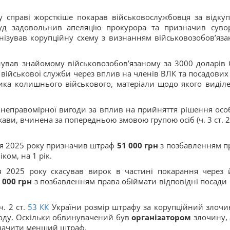
справі жорсткіше покарав військовослужбовця за відкуп
суд задовольнив апеляцію прокурора та призначив суво
ізував корупційну схему з визнанням військовозобов’яза
нував знайомому військовозобов’язаному за 3000 доларів
військової служби через вплив на членів ВЛК та посадових 
ка колишнього військового, матеріали щодо якого виділе
я неправомірної вигоди за вплив на прийняття рішення осо
и, вчинена за попередньою змовою групою осіб (ч. 3 ст. 27
я 2025 року призначив штраф
51 000 грн
з позбавленням п
ком, на 1 рік.
 2025 року скасував вирок в частині покарання через 
 000 грн
з позбавленням права обіймати відповідні посади 
. 2 ст.
53
КК
України розмір штрафу за корупційний злочи
оду. Оскільки обвинувачений був
організатором
злочину, 
значити менший штраф.