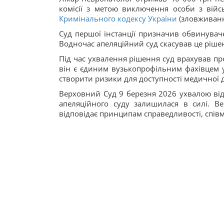
комісії з метою виключення особи з війсь
Кримінального кодексу України
(зловживанн
Суд першої інстанції призначив обвинуваче
Водночас апеляційний суд скасував це рішен
Під час ухвалення рішення суд врахував пр
він є єдиним вузькопрофільним фахівцем у
створити ризики для доступності медичної 
Верховний Суд 9 березня 2026 ухвалою від
апеляційного суду залишилася в силі. В
відповідає принципам справедливості, співмі