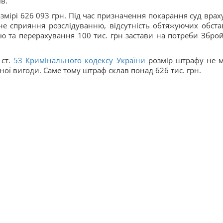
в.
мірі 626 093 грн. Під час призначення покарання суд врах
е сприяння розслідуванню, відсутність обтяжуючих обста
стю та перерахування 100 тис. грн застави на потреби Збро
ст.
53
Кримінального кодексу України
розмір штрафу не 
ої вигоди. Саме тому штраф склав понад 626 тис. грн.