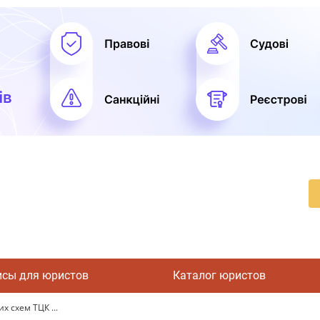
исы для юристов
Каталог юристов
их схем ТЦК ...