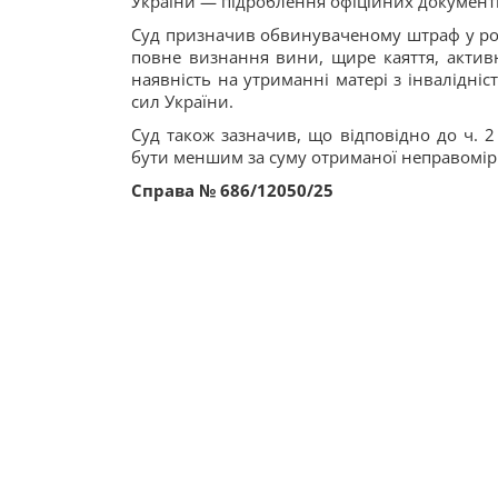
України — підроблення офіційних документі
Суд призначив обвинуваченому штраф у роз
повне визнання вини, щире каяття, активн
наявність на утриманні матері з інвалідні
сил України.
Суд також зазначив, що відповідно до ч. 2 
бути меншим за суму отриманої неправомірн
Справа №
686/12050/25