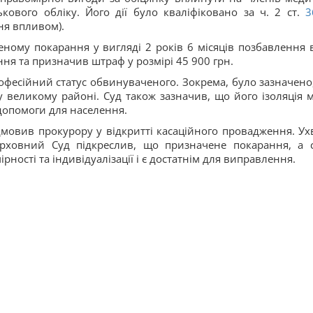
кового обліку. Його дії було кваліфіковано за ч. 2 ст.
3
я впливом).
ному покарання у вигляді 2 років 6 місяців позбавлення в
ня та призначив штраф у розмірі 45 900 грн.
офесійний статус обвинуваченого. Зокрема, було зазначено
 великому районі. Суд також зазначив, що його ізоляція 
допомоги для населення.
мовив прокурору у відкритті касаційного провадження. Ух
ерховний Суд підкреслив, що призначене покарання, а 
рності та індивідуалізації і є достатнім для виправлення.