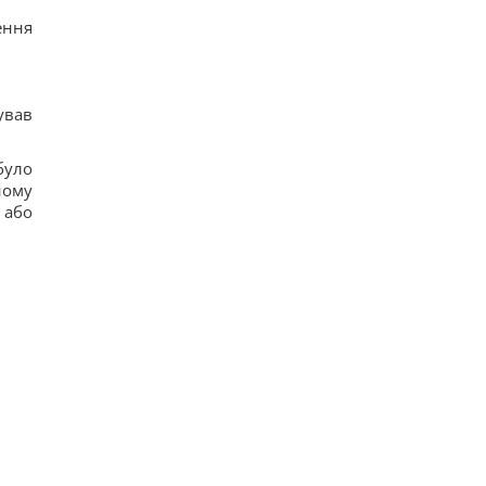
ення
ував
було
ному
 або