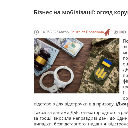
Бізнес на мобілізації: огляд ко
0
14.05.2026
Автор:
Лента от Протокола
0
П
за
мо
по
оц
Д
п
ф
гр
СП
ор
підставою для відстрочки від призову. (
Джер
Також за даними ДБР, оператор одного з р
за гроші вносила неправдиві дані до Єдин
випадки безпідставного надання відстрочо