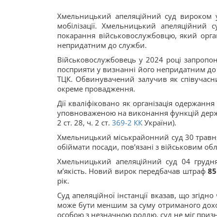
Хмельницький апеляційний суд вироком у 
мобілізації. Хмельницький апеляційний 
покарання військовослужбовцю, який орган
непридатним до служби.
Військовослужбовець у 2024 році запропо
посприяти у визнанні його непридатним до 
ТЦК. Обвинувачений залучив як співучасни
окреме провадження.
Дії кваліфіковано як організація одержанн
уповноваженою на виконання функцій держав
2 ст. 28, ч. 2 ст.
369-2
КК
України).
Хмельницький міськрайонний суд 30 травн
обіймати посади, пов’язані з військовим облі
Хмельницький апеляційний суд 04 грудня
м’якість. Новий вирок передбачав штраф
85
рік.
Суд апеляційної інстанції вказав, що згідно ч
може бути меншим за суму отриманого дох
особою з незначною роллю, суд не міг при