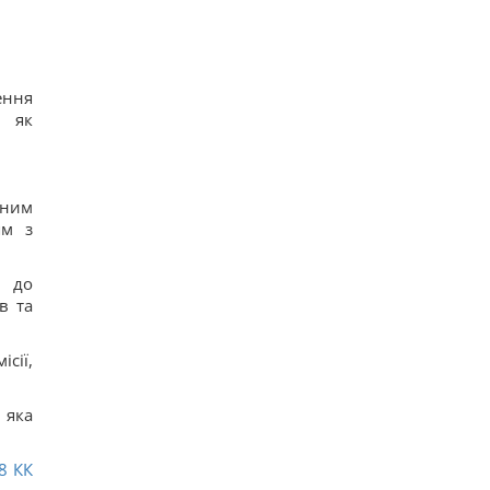
ення
я як
аним
ям з
м до
в та
сії,
 яка
8
КК