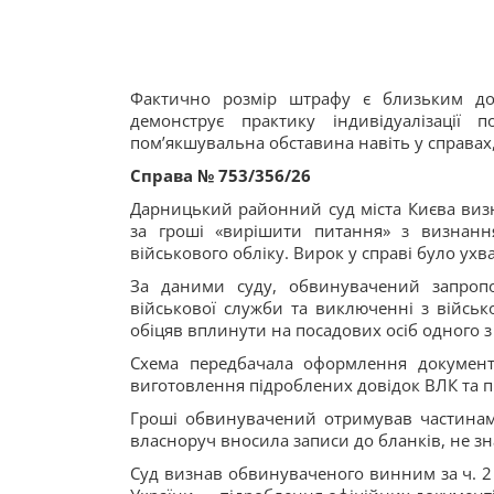
Фактично розмір штрафу є близьким до 
демонструє практику індивідуалізації
пом’якшувальна обставина навіть у справах
Справа № 753/356/26
Дарницький районний суд міста Києва виз
за гроші «вирішити питання» з визнан
військового обліку. Вирок у справі було ухв
За даними суду, обвинувачений запроп
військової служби та виключенні з військо
обіцяв вплинути на посадових осіб одного 
Схема передбачала оформлення документів
виготовлення підроблених довідок ВЛК та пі
Гроші обвинувачений отримував частинами
власноруч вносила записи до бланків, не з
Суд визнав обвинуваченого винним за ч. 2 