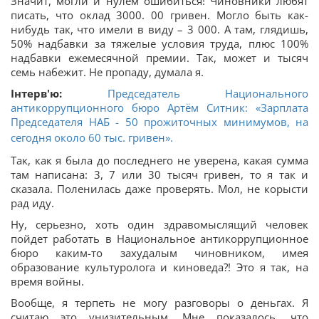
Значит, могли и нулем ошибиться! Чиновники любят
писать, что оклад 3000. 00 гривен. Могло быть как-
нибудь так, что имели в виду – 3 000. А там, глядишь,
50% надбавки за тяжелые условия труда, плюс 100%
надбавки ежемесячной премии. Так, может и тысяч
семь набежит. Не пропаду, думала я.
Інтерв'ю:
Председатель Национального
антикоррупционного бюро Артём Ситник: «Зарплата
Председателя НАБ - 50 прожиточных минимумов, на
сегодня около 60 тыс. гривен».
Так, как я была до последнего не уверена, какая сумма
там написана: 3, 7 или 30 тысяч гривен, то я так и
сказала. Поленилась даже проверять. Мол, не корысти
рад иду.
Ну, серьезно, хоть один здравомыслящий человек
пойдет работать в Национальное антикоррупционное
бюро каким-то захудалым чиновником, имея
образование культуролога и киноведа?! Это я так, на
время войны.
Вообще, я терпеть не могу разговоры о деньгах. Я
считаю это унизительным. Мне показалось, что