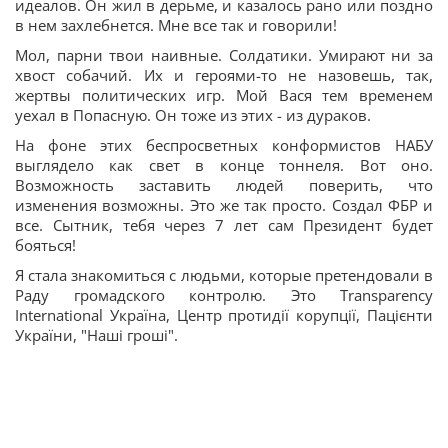
идеалов. Он жил в дерьме, и казалось рано или поздно
в нем захлебнется. Мне все так и говорили!
Мол, парни твои наивные. Солдатики. Умирают ни за
хвост собачий. Их и героями-то не назовешь, так,
жертвы политических игр. Мой Вася тем временем
уехал в Попасную. Он тоже из этих - из дураков.
На фоне этих беспросветных конформистов НАБУ
выглядело как свет в конце тоннеля. Вот оно.
Возможность заставить людей поверить, что
изменения возможны. Это же так просто. Создал ФБР и
все. Сытник, тебя через 7 лет сам Президент будет
бояться!
Я стала знакомиться с людьми, которые претендовали в
Раду громадского контролю. Это Transparency
International Україна, Центр протидії корупції, Пацієнти
України, "Наші гроші".