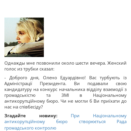
Однажды мне позвонили около шести вечера. Женский
голос из трубки сказал:
- Доброго дня, Олено Едуардівно! Вас турбують із
Адміністрації Президента. Ви подавали свою
кандидатуру на конкурс начальника відділу взаємодії з
громадськістю та ЗМІ в Національному
антикорупційному бюро. Чи не могли б Ви приїхати до
нас на співбесіду?
Згадайте новину:
При Національному
антикорупційному бюро створюється Рада
громадського контролю