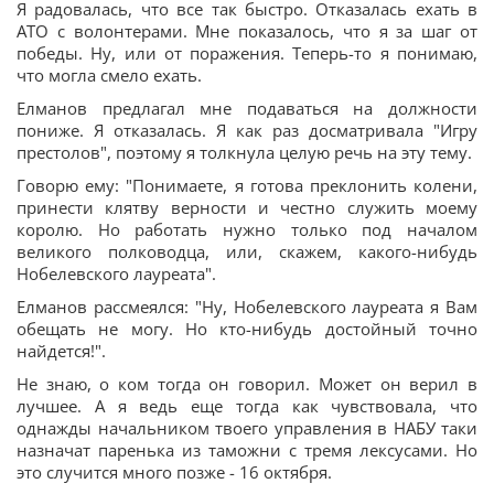
Я радовалась, что все так быстро. Отказалась ехать в
АТО с волонтерами. Мне показалось, что я за шаг от
победы. Ну, или от поражения. Теперь-то я понимаю,
что могла смело ехать.
Елманов предлагал мне подаваться на должности
пониже. Я отказалась. Я как раз досматривала "Игру
престолов", поэтому я толкнула целую речь на эту тему.
Говорю ему: "Понимаете, я готова преклонить колени,
принести клятву верности и честно служить моему
королю. Но работать нужно только под началом
великого полководца, или, скажем, какого-нибудь
Нобелевского лауреата".
Елманов рассмеялся: "Ну, Нобелевского лауреата я Вам
обещать не могу. Но кто-нибудь достойный точно
найдется!".
Не знаю, о ком тогда он говорил. Может он верил в
лучшее. А я ведь еще тогда как чувствовала, что
однажды начальником твоего управления в НАБУ таки
назначат паренька из таможни с тремя лексусами. Но
это случится много позже - 16 октября.