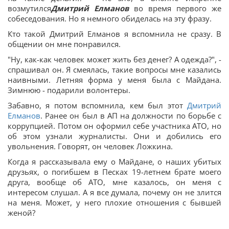
возмутился
Дмитрий Елманов
во время первого же
собеседования. Но я немного обиделась на эту фразу.
Кто такой Дмитрий Елманов я вспомнила не сразу. В
общении он мне понравился.
"Ну, как-как человек может жить без денег? А одежда?", -
спрашивал он. Я смеялась, такие вопросы мне казались
наивными. Летняя форма у меня была с Майдана.
Зимнюю - подарили волонтеры.
Забавно, я потом вспомнила, кем был этот
Дмитрий
Елманов
. Ранее он был в АП на должности по борьбе с
коррупцией. Потом он оформил себе участника АТО, но
об этом узнали журналисты. Они и добились его
увольнения. Говорят, он человек Ложкина.
Когда я рассказывала ему о Майдане, о наших убитых
друзьях, о погибшем в Песках 19-летнем брате моего
друга, вообще об АТО, мне казалось, он меня с
интересом слушал. А я все думала, почему он не злится
на меня. Может, у него плохие отношения с бывшей
женой?