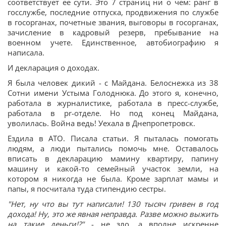
соответствует ее сути. Это 7 страниц ни о чем: ранг в
госслужбе, последние отпуска, продвижения по службе
в госорганах, почетные звания, выговоры в госорганах,
зачисление в кадровый резерв, пребывание на
военном учете. Единственное, автобиографию я
написала.
И декларация о доходах.
Я была человек дикий - с Майдана. Белоснежка из 38
Сотни имени Устыма Голоднюка. До этого я, конечно,
работала в журналистике, работала в пресс-службе,
работала в pr-отделе. Но под конец Майдана,
уволилась. Война ведь! Уехала в Днепропетровск.
Ездила в АТО. Писала статьи. Я пыталась помогать
людям, а люди пытались помочь мне. Оставалось
вписать в декларацию мамину квартиру, папину
машину и какой-то семейный участок земли, на
котором я никогда не была. Кроме зарплат мамы и
папы, я посчитала туда стипендию сестры.
"Нет, ну что вы тут написали! 130 тысяч гривен в год
дохода! Ну, это же явная неправда. Разве можно выжить
на такие деньги!?"
- не зло, а вполне искренне