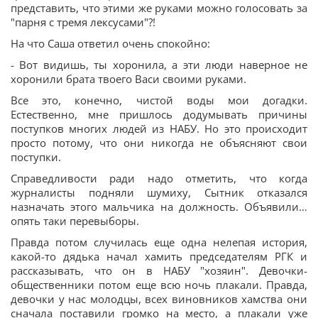
представить, что этими же руками можно голосовать за
"парня с тремя лексусами"?!
На что Саша ответил очень спокойно:
- Вот видишь, ты хоронила, а эти люди наверное не
хоронили брата твоего Васи своими руками.
Все это, конечно, чистой воды мои догадки.
Естественно, мне пришлось додумывать причины
поступков многих людей из НАБУ. Но это происходит
просто потому, что они никогда не объясняют свои
поступки.
Справедливости ради надо отметить, что когда
журналисты подняли шумиху, Сытник отказался
назначать этого мальчика на должность. Объявили…
опять таки перевыборы.
Правда потом случилась еще одна нелепая история,
какой-то дядька начал хамить председателям РГК и
рассказывать, что он в НАБУ "хозяин". Девочки-
общественники потом еще всю ночь плакали. Правда,
девочки у нас молодцы, всех виновников хамства они
сначала поставили громко на место, а плакали уже