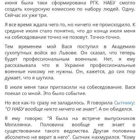
июня была таки сформирована РГК. НАБУ смогло
создать конурсную комиссию по набору людей. Одну.
Сейчас их уже три.
Я все время ждала чего-то, но ничего не происходило. К
средине июля стало понятно, что до конца июля меня
на собеседование точно не позовут. Точно-точно.
Тем временем мой Вася поступил в Академию
сухопутных войск во Львове. Он сказал, что теперь
будет профессиональным военным. Нет, я ему
рассказывала что в Украине профессиональные
военные никому не нужны. Он, кажется, до сих пор
думает, что я шутила.
В июле меня таки пригласили на собеседование. Вася
поехал со мной. Это было событие.
Но все как-то сразу не заладилось. Я говорила
Сытнику
:
"О НАБУ вообще никто ничего не знает"
. А он обиделся.
Я ему говорю: "Я была на встрече выпускников
Могилянки. Половина вообще не знает о
существовании такого ведомства. Другая половина
абсолютно не верит в него". Сытник нахмурился. "Кому