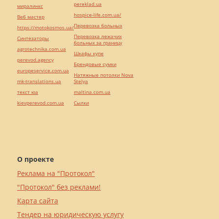
pereklad.ua
миралинкс
hospice-life.com.ua/
Веб мастер
Перевозка больных
https://motokosmos.ua/
Перевозка лежачих
Синтезаторы
больных за границу
agrotechnika.com.ua
Шкафы купе
perevod.agency
Брендовые сумки
europeservice.com.ua
Натяжные потолки Nova
mk-translations.ua
Stelya
текст юа
maltina.com.ua
kievperevod.com.ua
Cылки
О проекте
Реклама на "Протокол"
"Протокол" без реклами!
Карта сайта
Тендер на юридическую услугу