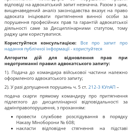
відповіді на адвокатський запит незначна. Разом з цим,
вищенаведений аналіз законодавства вказує на право
адвоката ініціювати притягнення винної особи за
порушення професійних прав та гарантій адвокатської
діяльності саме за Дисциплінарними статутом, тому
раджу цим користуватися.
Користуйтеся консультацією:
Все про запит про
надання публічної інформації - користуйтеся
Алгоритм дій для відновлення прав при
недотриманні правил адвокатського запиту:
1). Подача до командира військової частини належно
оформленого адвокатського запиту;
2). У разі допущення порушень ч. 5 ст.
212-3
КУпАП
–
подача скарги прямому командиру про притягнення
підлеглого до дисциплінарної відповідальності за
адмінправопорушення, з проханням:
провести службове розслідування в порядку
Наказу Міноборони № 608;
накласти відповідне стягнення на підставі