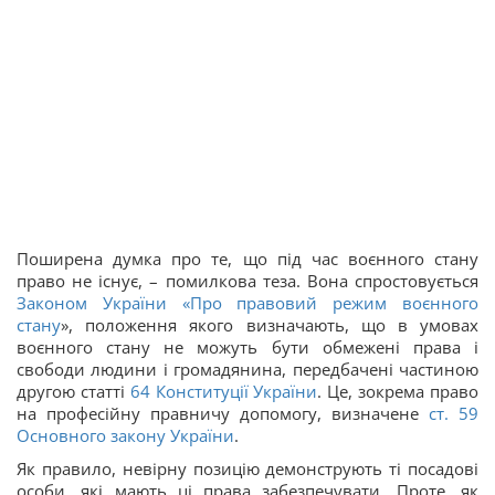
Поширена думка про те, що під час воєнного стану
право не існує, – помилкова теза. Вона спростовується
Законом України «
Про правовий режим воєнного
стану
», положення якого визначають, що в умовах
воєнного стану не можуть бути обмежені права і
свободи людини і громадянина, передбачені частиною
другою статті
64
Конституції України
. Це, зокрема право
на професійну правничу допомогу, визначене
ст. 59
Основного закону України
.
Як правило, невірну позицію демонструють ті посадові
особи, які мають ці права забезпечувати. Проте, як