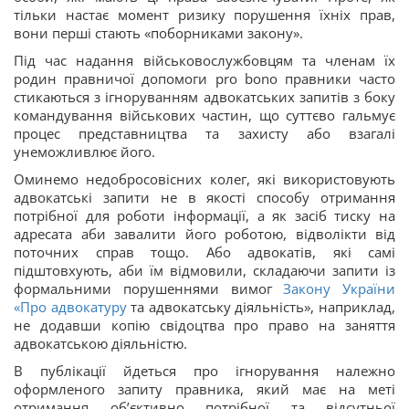
тільки настає момент ризику порушення їхніх прав,
вони перші стають «поборниками закону».
Під час надання військовослужбовцям та членам їх
родин правничої допомоги pro bono правники часто
стикаються з ігноруванням адвокатських запитів з боку
командування військових частин, що суттєво гальмує
процес представництва та захисту або взагалі
унеможливлює його.
Оминемо недобросовісних колег, які використовують
адвокатські запити не в якості способу отримання
потрібної для роботи інформації, а як засіб тиску на
адресата аби завалити його роботою, відволікти від
поточних справ тощо. Або адвокатів, які самі
підштовхують, аби їм відмовили, складаючи запити із
формальними порушеннями вимог
Закону України
«
Про адвокатуру
та адвокатську діяльність», наприклад,
не додавши копію свідоцтва про право на заняття
адвокатською діяльністю.
В публікації йдеться про ігнорування належно
оформленого запиту правника, який має на меті
отримання об’єктивно потрібної та відсутньої