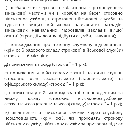
г) позбавлення чергового звільнення з розташування
військової частини чи з корабля на берег (стосовно
військовослужбовців строкової військової служби та
курсантів вищих військових навчальних закладів,
військових навчальних підрозділів закладів вищої
освіти) (строк дії – до дня відбуття служби, навчання);
ґ) попередження про неповну службову відповідність
(крім осіб рядового складу строкової військової служби)
(строк дії – 6 місяців);
д) пониження в посаді (строк дії – 1 рік);
е) пониження у військовому званні на один ступінь
(стосовно осіб сержантського (старшинського) та
офіцерського складу) (строк дії – 1 рік);
є) пониження у військовому званні з переведенням на
нижчу посаду (стосовно військовослужбовців
сержантського (старшинського) складу) (строк дії – 1 рік);
ж) звільнення з військової служби через службову
невідповідність (крім осіб, які проходять строкову
військову службу, військову службу за призовом під час