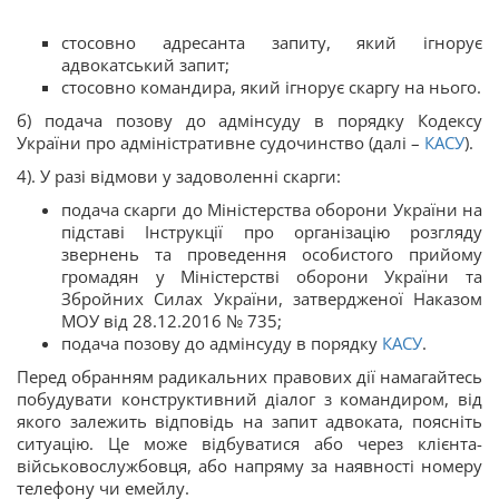
стосовно адресанта запиту, який ігнорує
адвокатський запит;
стосовно командира, який ігнорує скаргу на нього.
б) подача позову до адмінсуду в порядку Кодексу
України про адміністративне судочинство (далі –
КАСУ
).
4). У разі відмови у задоволенні скарги:
подача скарги до Міністерства оборони України на
підставі Інструкції про організацію розгляду
звернень та проведення особистого прийому
громадян у Міністерстві оборони України та
Збройних Силах України, затвердженої Наказом
МОУ від 28.12.2016 № 735;
подача позову до адмінсуду в порядку
КАСУ
.
Перед обранням радикальних правових дії намагайтесь
побудувати конструктивний діалог з командиром, від
якого залежить відповідь на запит адвоката, поясніть
ситуацію. Це може відбуватися або через клієнта-
військовослужбовця, або напряму за наявності номеру
телефону чи емейлу.