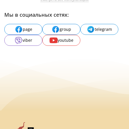
Мы в социальных сетях:
page
group
telegram
viber
youtube