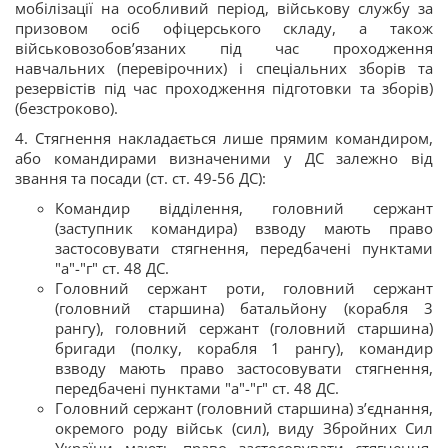
мобілізації на особливий період, військову службу за
призовом осіб офіцерського складу, а також
військовозобов’язаних під час проходження
навчальних (перевірочних) і спеціальних зборів та
резервістів під час проходження підготовки та зборів)
(безстроково).
4. Стягнення накладається лише прямим командиром,
або командирами визначеними у ДС залежно від
звання та посади (ст. ст. 49-56 ДС):
Командир відділення, головний сержант
(заступник командира) взводу мають право
застосовувати стягнення, передбачені пунктами
"а"-"г" ст. 48 ДС.
Головний сержант роти, головний сержант
(головний старшина) батальйону (корабля 3
рангу), головний сержант (головний старшина)
бригади (полку, корабля 1 рангу), командир
взводу мають право застосовувати стягнення,
передбачені пунктами "а"-"г" ст. 48 ДС.
Головний сержант (головний старшина) з’єднання,
окремого роду військ (сил), виду Збройних Сил
України мають право застосовувати стягнення,