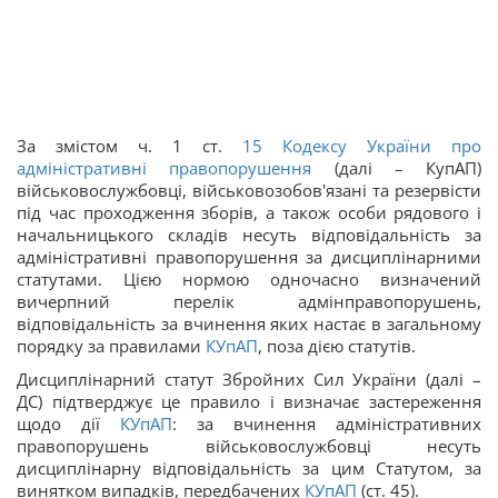
За змістом ч. 1 ст.
15
Кодексу України про
адміністративні правопорушення
(далі – КупАП)
військовослужбовці, військовозобов'язані та резервісти
під час проходження зборів, а також особи рядового і
начальницького складів несуть відповідальність за
адміністративні правопорушення за дисциплінарними
статутами. Цією нормою одночасно визначений
вичерпний перелік адмінправопорушень,
відповідальність за вчинення яких настає в загальному
порядку за правилами
КУпАП
, поза дією статутів.
Дисциплінарний статут Збройних Сил України (далі –
ДС) підтверджує це правило і визначає застереження
щодо дії
КУпАП
: за вчинення адміністративних
правопорушень військовослужбовці несуть
дисциплінарну відповідальність за цим Статутом, за
винятком випадків, передбачених
КУпАП
(ст. 45).