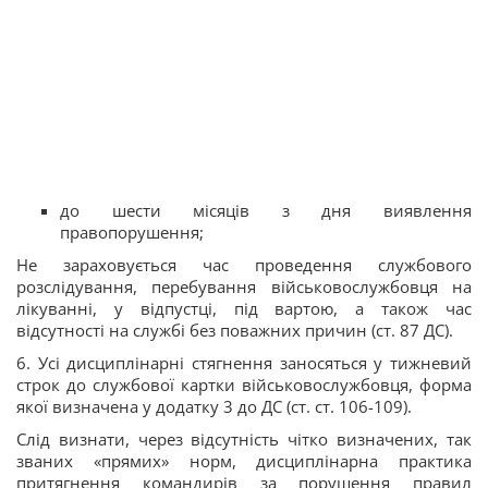
до шести місяців з дня виявлення
правопорушення;
Не зараховується час проведення службового
розслідування, перебування військовослужбовця на
лікуванні, у відпустці, під вартою, а також час
відсутності на службі без поважних причин (ст. 87 ДС).
6. Усі дисциплінарні стягнення заносяться у тижневий
строк до службової картки військовослужбовця, форма
якої визначена у додатку 3 до ДС (ст. ст. 106-109).
Слід визнати, через відсутність чітко визначених, так
званих «прямих» норм, дисциплінарна практика
притягнення командирів за порушення правил