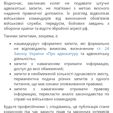
Водночас, закликаю колег не подавати штучні
адвокатські запити, не пов’язані з метою якісного
надання правничої допомоги. Їх розгляд відволікає
військових командирів від виконання обов’язків
військової служби, передусім, бойових завдань з
оборони країни та відсічі збройної агресії рф.
Такими запитами, зокрема, є:
нашвидкуруч оформлені запити, які формально
не відповідають вимогам, визначеним
ст. 24
Закону України «
Про адвокатуру
та адвокатську
діяльність»;
запити з намаганням отримати інформацію,
доступ до якої обмежений;
запити в необмеженій кількості однакового змісту,
перманентна подача різних запитів з одного
питання, що має ознаки зловживання правами;
запити з намаганням отримати правову
інформацію, перекласти аналіз законодавства по
справі на військових командирів.
Будьте професійними і, сподіваюсь, ця публікація стане
корисною під час захисту прав та законних інтересів