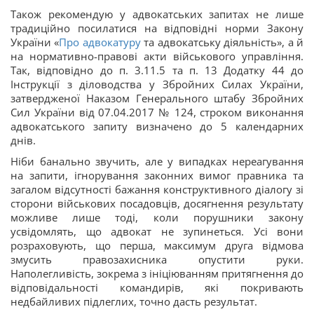
Також рекомендую у адвокатських запитах не лише
традиційно посилатися на відповідні норми Закону
України «
Про адвокатуру
та адвокатську діяльність», а й
на нормативно-правові акти військового управління.
Так, відповідно до п. 3.11.5 та п. 13 Додатку 44 до
Інструкції з діловодства у Збройних Силах України,
затвердженої Наказом Генерального штабу Збройних
Сил України від 07.04.2017 № 124, строком виконання
адвокатського запиту визначено до 5 календарних
днів.
Ніби банально звучить, але у випадках нереагування
на запити, ігнорування законних вимог правника та
загалом відсутності бажання конструктивного діалогу зі
сторони військових посадовців, досягнення результату
можливе лише тоді, коли порушники закону
усвідомлять, що адвокат не зупинеться. Усі вони
розраховують, що перша, максимум друга відмова
змусить правозахисника опустити руки.
Наполегливість, зокрема з ініціюванням притягнення до
відповідальності командирів, які покривають
недбайливих підлеглих, точно дасть результат.