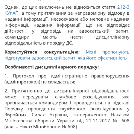
Однак, до цих виключень не відноситься стаття
212-3
КУпАП
, а тому притягнення за неправомірну відмову в
наданні інформації, несвоєчасне або неповне надання
інформації, надання інформації, що не відповідає
дійсності, у відповідь на адвокатський запит,
командири мають нести дисциплінарну
відповідальність в порядку ДС.
Користуйтеся консультацією:
Мені пропонують
підготувати адвокатський запит: яка його ефективність
Особливості дисциплінарного порядку:
1. Протокол про адміністративне правопорушення
(адмінпротокол) не складається;
2. Притягненню до дисциплінарної відповідальності
може передувати службове розслідування, яке
призначається командиром і проводиться на підставі
Порядку проведення службового розслідування у
Збройних Силах України, затвердженого Наказом
Міністерства оборони України від 21.11.2017 № 608
(далі – Наказ Міноборони № 608).