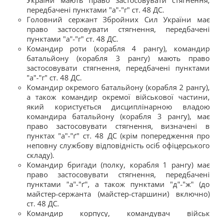
передбачені пунктами "а"-"г" ст. 48 ДС.
Головний сержант Збройних Сил України має
право застосовувати стягнення, передбачені
пунктами "а"-"г" ст. 48 ДС.
Командир роти (корабля 4 рангу), командир
батальйону (корабля 3 рангу) мають право
застосовувати стягнення, передбачені пунктами
"а"-"г" ст. 48 ДС.
Командир окремого батальйону (корабля 2 рангу),
а також командир окремої військової частини,
який користується дисциплінарною владою
командира батальйону (корабля 3 рангу), має
право застосовувати стягнення, визначені в
пунктах "а"-"ґ" ст. 48 ДС (крім попередження про
неповну службову відповідність осіб офіцерського
складу).
Командир бригади (полку, корабля 1 рангу) має
право застосовувати стягнення, передбачені
пунктами "а"-"ґ", а також пунктами "д"-"ж" (до
майстер-сержанта (майстер-старшини) включно)
ст. 48 ДС.
Командир корпусу, командувач військ