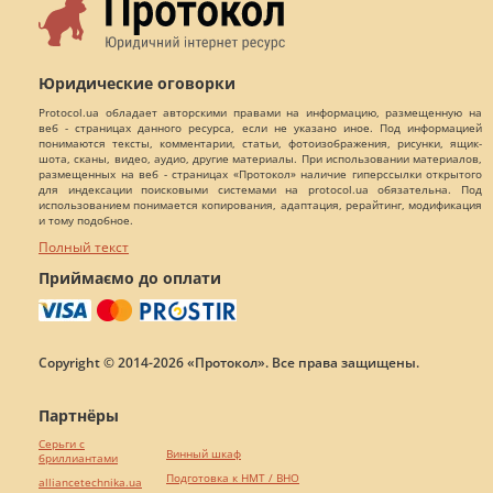
Юридические оговорки
Protocol.ua обладает авторскими правами на информацию, размещенную на
веб - страницах данного ресурса, если не указано иное. Под информацией
понимаются тексты, комментарии, статьи, фотоизображения, рисунки, ящик-
шота, сканы, видео, аудио, другие материалы. При использовании материалов,
размещенных на веб - страницах «Протокол» наличие гиперссылки открытого
для индексации поисковыми системами на protocol.ua обязательна. Под
использованием понимается копирования, адаптация, рерайтинг, модификация
и тому подобное.
Полный текст
Приймаємо до оплати
Copyright © 2014-2026 «Протокол». Все права защищены.
Партнёры
Серьги с
Винный шкаф
бриллиантами
Подготовка к НМТ / ВНО
alliancetechnika.ua