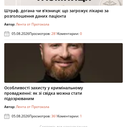
Штраф, догана чи в’язниця: що загрожує лікарю за
розголошення даних пацієнта
Автор:
Лента от Протокола
05.08.2026
Просмотров:
281
Коментарии:
0
Особливості захисту у кримінальному
провадженні: як зі свідка можна стати
підозрюваним
Автор:
Лента от Протокола
05.08.2026
Просмотров:
361
Коментарии:
1
Смотреть все консультации