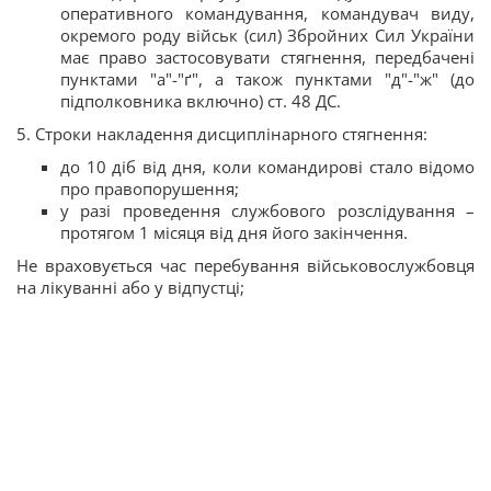
оперативного командування, командувач виду,
окремого роду військ (сил) Збройних Сил України
має право застосовувати стягнення, передбачені
пунктами "а"-"ґ", а також пунктами "д"-"ж" (до
підполковника включно) ст. 48 ДС.
5. Строки накладення дисциплінарного стягнення:
до 10 діб від дня, коли командирові стало відомо
про правопорушення;
у разі проведення службового розслідування –
протягом 1 місяця від дня його закінчення.
Не враховується час перебування військовослужбовця
на лікуванні або у відпустці;