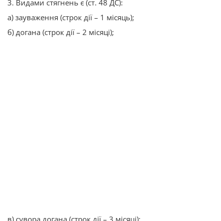
3. Видами стягнень є (ст. 48 ДС):
а) зауваження (строк дії – 1 місяць);
б) догана (строк дії – 2 місяці);
в) сувора догана (строк дії – 3 місяці);