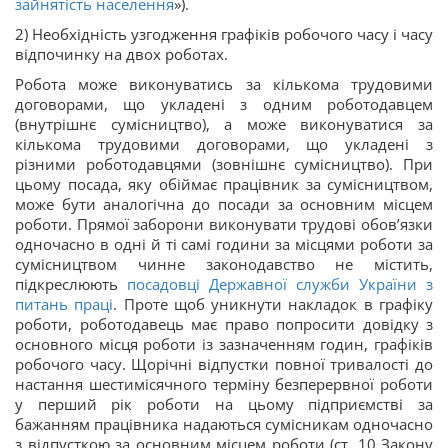
зайнятість населення
»).
2) Необхідність узгодження графіків робочого часу і часу
відпочинку на двох роботах.
Робота може виконуватись за кількома трудовими
договорами, що укладені з одним роботодавцем
(внутрішнє сумісництво), а може виконуватися за
кількома трудовими договорами, що укладені з
різними роботодавцями (зовнішнє сумісництво). При
цьому посада, яку обіймає працівник за сумісництвом,
може бути аналогічна до посади за основним місцем
роботи. Прямої заборони виконувати трудові обов’язки
одночасно в одні й ті самі години за місцями роботи за
сумісництвом чинне законодавство не містить,
підкреслюють
посадовці Державної служби України з
питань праці
. Проте щоб уникнути накладок в графіку
роботи, роботодавець має право попросити довідку з
основного місця роботи із зазначенням годин, графіків
робочого часу. Щорічні відпустки повної тривалості до
настання шестимісячного терміну безперервної роботи
у перший рік роботи на цьому підприємстві за
бажанням працівника надаються сумісникам одночасно
з відпусткою за основним місцем роботи (ст. 10 Закону