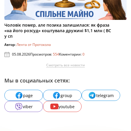
Чоловік помер, але позика залишилася: як фраза
«на його розсуд» коштувала дружині $1,1 млн ( ВС
у сп
Автор:
Лента от Протокола
05.08.2026
Просмотров:
554
Коментарии:
0
Смотреть все новости
Мы в социальных сетях:
page
group
telegram
viber
youtube