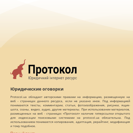
Юридические оговорки
Protocol.ua обладает авторскими правами на информацию, размещенную на
веб - страницах данного ресурса, если не указано иное. Под информацией
понимаются тексты, комментарии, статьи, фотоизображения, рисунки, ящик-
шота, сканы, видео, аудио, другие материалы. При использовании материалов,
размещенных на веб - страницах «Протокол» наличие гиперссылки открытого
для индексации поисковыми системами на protocol.ua обязательна. Под
использованием понимается копирования, адаптация, рерайтинг, модификация
и тому подобное.