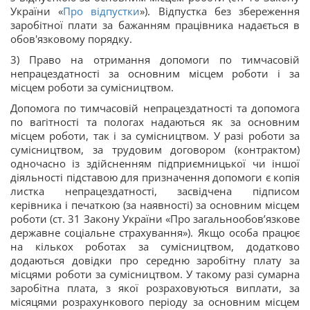
України «
Про відпустки
»). Відпустка без збереження
заробітної плати за бажанням працівника надається в
обов'язковому порядку.
3) Право на отримання допомоги по тимчасовій
непрацездатності за основним місцем роботи і за
місцем роботи за сумісництвом.
Допомога по тимчасовій непрацездатності та допомога
по вагітності та пологах надаються як за основним
місцем роботи, так і за сумісництвом. У разі роботи за
сумісництвом, за трудовим договором (контрактом)
одночасно із здійсненням підприємницької чи іншої
діяльності підставою для призначення допомоги є копія
листка непрацездатності, засвідчена підписом
керівника і печаткою (за наявності) за основним місцем
роботи (ст. 31 Закону України «Про загальнообов’язкове
державне соціальне страхування»). Якщо особа працює
на кількох роботах за сумісництвом, додатково
додаються довідки про середню заробітну плату за
місцями роботи за сумісництвом. У такому разі сумарна
заробітна плата, з якої розраховуються виплати, за
місяцями розрахункового періоду за основним місцем