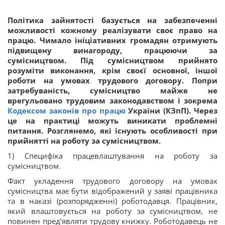
Політика зайнятості базується на забезпеченні
можливості кожному реалізувати своє право на
працю. Чимало ініціативних громадян отримують
підвищену винагороду, працюючи за
сумісництвом. Під сумісництвом прийнято
розуміти виконання, крім своєї основної, іншої
роботи на умовах трудового договору. Попри
затребуваність, сумісництво майже не
врегульовано трудовим законодавством і зокрема
Кодексом законів про працю
України (КЗпП). Через
це на практиці можуть виникати проблемні
питання. Розглянемо, які існують особливості при
прийнятті на роботу за сумісництвом.
1) Специфіка працевлаштування на роботу за
сумісництвом.
Факт укладення трудового договору на умовах
сумісництва має бути відображений у заяві працівника
та в наказі (розпорядженні) роботодавця. Працівник,
який влаштовується на роботу за сумісництвом, не
повинен пред’являти трудову книжку. Роботодавець не