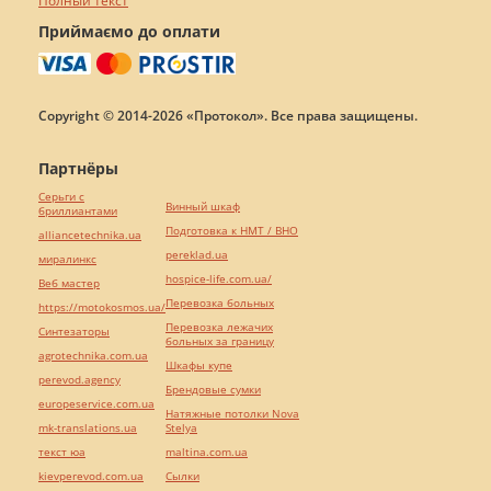
Полный текст
Приймаємо до оплати
Copyright © 2014-2026 «Протокол». Все права защищены.
Партнёры
Серьги с
Винный шкаф
бриллиантами
Подготовка к НМТ / ВНО
alliancetechnika.ua
pereklad.ua
миралинкс
hospice-life.com.ua/
Веб мастер
Перевозка больных
https://motokosmos.ua/
Перевозка лежачих
Синтезаторы
больных за границу
agrotechnika.com.ua
Шкафы купе
perevod.agency
Брендовые сумки
europeservice.com.ua
Натяжные потолки Nova
mk-translations.ua
Stelya
текст юа
maltina.com.ua
kievperevod.com.ua
Cылки