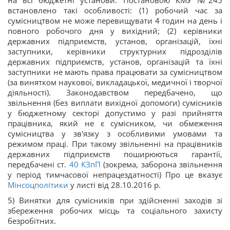
на всі бюджетні установи. Постановою КМУ №245
встановлено такі особливості: (1) робочий час за
сумісництвом не може перевищувати 4 годин на день і
повного робочого дня у вихідний; (2) керівники
державних підприємств, установ, організацій, їхні
заступники, керівники структурних підрозділів
державних підприємств, установ, організацій та їхні
заступники не мають права працювати за сумісництвом
(за винятком наукової, викладацької, медичної і творчої
діяльності). Законодавством передбачено, що
звільнення (без виплати вихідної допомоги) сумісників
у бюджетному секторі допустимо у разі прийняття
працівника, який не є сумісником, чи обмеження
сумісництва у зв'язку з особливими умовами та
режимом праці. При такому звільненні на працівників
державних підприємств поширюються гарантії,
передбачені ст.
40
КЗпП
(зокрема, заборона звільнення
у період тимчасової непрацездатності) Про це вказує
Мінсоцполітики
у листі від 28.10.2016 р.
5) Винятки для сумісників при здійсненні заходів зі
збереження робочих місць та соціального захисту
безробітних.