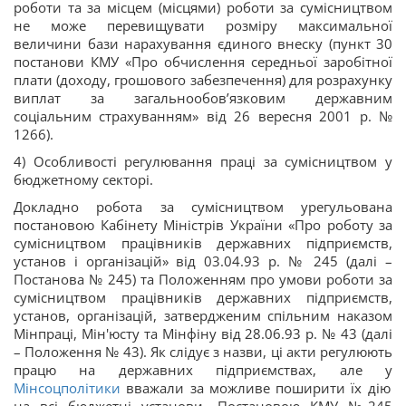
роботи та за місцем (місцями) роботи за сумісництвом
не може перевищувати розміру максимальної
величини бази нарахування єдиного внеску (пункт 30
постанови КМУ «Про обчислення середньої заробітної
плати (доходу, грошового забезпечення) для розрахунку
виплат за загальнообов’язковим державним
соціальним страхуванням» від 26 вересня 2001 р. №
1266).
4) Особливості регулювання праці за сумісництвом у
бюджетному секторі.
Докладно робота за сумісництвом урегульована
постановою Кабінету Міністрів України «Про роботу за
сумісництвом працівників державних підприємств,
установ і організацій» від 03.04.93 р. № 245 (далі –
Постанова № 245) та Положенням про умови роботи за
сумісництвом працівників державних підприємств,
установ, організацій, затвердженим спільним наказом
Мінпраці, Мін'юсту та Мінфіну від 28.06.93 р. № 43 (далі
– Положення № 43). Як слідує з назви, ці акти регулюють
працю на державних підприємствах, але у
Мінсоцполітики
вважали за можливе поширити їх дію