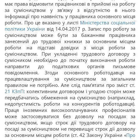
має права відмовити працівникові в прийомі на роботу
за сумісництвом у зв’язку з відсутністю в нього
інформації про наявність у працівника основного місця
роботи. Про це вказано у листі
Міністерства соціальної
політики України
від 14.04.2017 р. Запис про роботу за
сумісництвом може бути за бажанням працівника
занесений до трудової книжки за основним місцем
роботи на підставі довідки з місця роботи за
сумісництвом. При укладенні трудового договору з
сумісником необхідно до початку виконання роботи
направити до податкових органів письмове
повідомлення. Згоди основного роботодавця на
працевлаштування за сумісництвом за загальним
правилом не потрібно. Але слід пам’ятати про зміст ст.
21
КЗпП
: колективним договором і угодою сторін може
передбачатись обмеження на сумісництво (наприклад,
недопустимість роботи на конкурентів роботодавця).
Праця іноземних високооплачуваних професіоналів
може застосовуватися без дозволу на посадах за
сумісництвом, якщо строк дії трудового договору на
посаді за сумісництвом не перевищує строк дії дозволу
за основним місцем роботи (ст. 42 Закону України «
Про