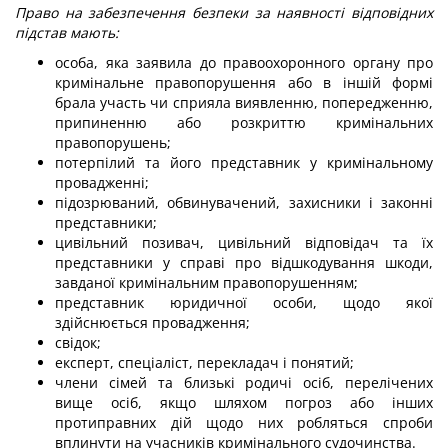
Право на забезпечення безпеки за наявності відповідних
підстав мають:
особа, яка заявила до правоохоронного органу про
кримінальне правопорушення або в іншій формі
брала участь чи сприяла виявленню, попередженню,
припиненню або розкриттю кримінальних
правопорушень;
потерпілий та його представник у кримінальному
провадженні;
підозрюваний, обвинувачений, захисники і законні
представники;
цивільний позивач, цивільний відповідач та їх
представники у справі про відшкодування шкоди,
завданої кримінальним правопорушенням;
представник юридичної особи, щодо якої
здійснюється провадження;
свідок;
експерт, спеціаліст, перекладач і понятий;
члени сімей та близькі родичі осіб, перелічених
вище осіб, якщо шляхом погроз або інших
протиправних дій щодо них робляться спроби
вплинути на учасників кримінального судочинства.