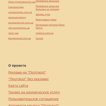
Перевозка больных
https://motokosmos.ua/
Перевозка лежачих
Синтезаторы
больных за границу
agrotechnika.com.ua
Шкафы купе
perevod.agency
Брендовые сумки
europeservice.com.ua
Натяжные потолки Nova
mk-translations.ua
Stelya
текст юа
maltina.com.ua
kievperevod.com.ua
Cылки
О проекте
Реклама на "Протокол"
"Протокол" без реклами!
Карта сайта
Тендер на юридическую услугу
Пользовательское соглашение
Допомогти ресурсу "Протокол"