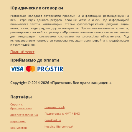
Юридические оговорки
Protocol.ua обладает авторскими правами на информацию, размещенную на
веб - страницах данного ресурса, если не указано иное. Под информацией
понимаются тексты, комментарии, статьи, фотоизображения, рисунки, ящик-
шота, сканы, видео, аудио, другие материалы. При использовании материалов,
размещенных на веб - страницах «Протокол» наличие гиперссылки открытого
для индексации поисковыми системами на protocol.ua обязательна. Под
использованием понимается копирования, адаптация, рерайтинг, модификация
и тому подобное.
Полный текст
Приймаємо до оплати
Copyright © 2014-2026 «Протокол». Все права защищены.
Партнёры
Серьги с
Винный шкаф
бриллиантами
Подготовка к НМТ / ВНО
alliancetechnika.ua
pereklad.ua
миралинкс
hospice-life.com.ua/
Веб мастер