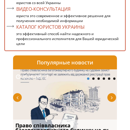
юристов со всей Украины
ВИДЕО-КОНСУЛЬТАЦИЯ
юриста это современное и эффективное решение для
получения необходимой информации
КАТАЛОГ ЮРИСТОВ УКРАИНЫ
это эффективный способ найти надежного и
профессионального исполнителя для Вашей юридической
цели
Популярные новости
2026-08-07
20
Право співвласника
Якщ