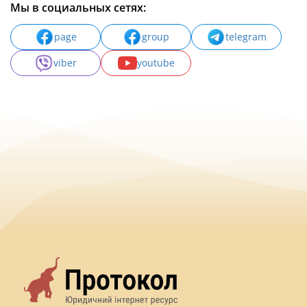
Мы в социальных сетях:
page
group
telegram
viber
youtube