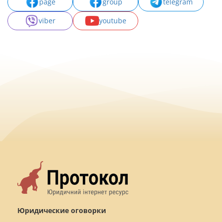
page
group
telegram
viber
youtube
Юридические оговорки