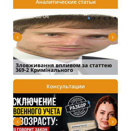
Аналитические статьи
2026-08-04
20
Зловживання впливом за статтею
Пер
369-2 Кримінального
інш
Консультации
2026-08-06
20