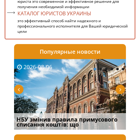
юриста это современное и эффективное решение для
получения необходимой информации
КАТАЛОГ ЮРИСТОВ УКРАИНЫ
это эффективный способ найти надежного и
профессионального исполнителя для Вашей юридической
цели
Популярные новости
2026-08-06
20
НБУ змінив правила примусового
Якщ
списання коштів: що
від