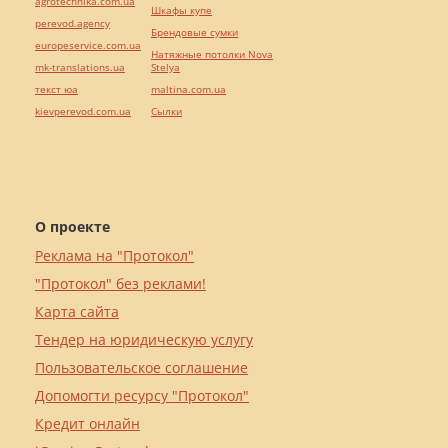
agrotechnika.com.ua
Шкафы купе
perevod.agency
Брендовые сумки
europeservice.com.ua
Натяжные потолки Nova
mk-translations.ua
Stelya
текст юа
maltina.com.ua
kievperevod.com.ua
Cылки
О проекте
Реклама на "Протокол"
"Протокол" без реклами!
Карта сайта
Тендер на юридическую услугу
Пользовательское соглашение
Допомогти ресурсу "Протокол"
Кредит онлайн