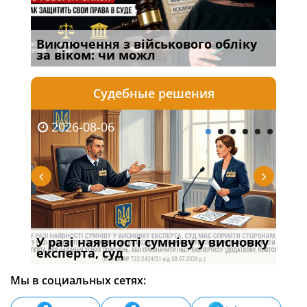
Виключення з військового обліку
Спі
за віком: чи можл
осо
Судебные решения
2026-08-06
20
У разі наявності сумніву у висновку
Якщ
с
експерта, суд
вла
Мы в социальных сетях: