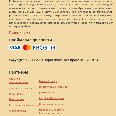
Protocol.ua обладает авторскими правами на информацию, размещенную на
веб - страницах данного ресурса, если не указано иное. Под информацией
понимаются тексты, комментарии, статьи, фотоизображения, рисунки, ящик-
шота, сканы, видео, аудио, другие материалы. При использовании материалов,
размещенных на веб - страницах «Протокол» наличие гиперссылки открытого
для индексации поисковыми системами на protocol.ua обязательна. Под
использованием понимается копирования, адаптация, рерайтинг, модификация
и тому подобное.
Полный текст
Приймаємо до оплати
Copyright © 2014-2026 «Протокол». Все права защищены.
Партнёры
Серьги с
Винный шкаф
бриллиантами
Подготовка к НМТ / ВНО
alliancetechnika.ua
pereklad.ua
миралинкс
hospice-life.com.ua/
Веб мастер
Перевозка больных
https://motokosmos.ua/
Перевозка лежачих
Синтезаторы
больных за границу