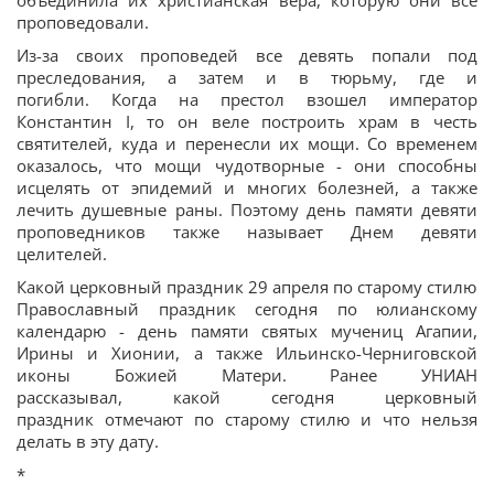
объединила их христианская вера, которую они все
проповедовали.
Из-за своих проповедей все девять попали под
преследования, а затем и в тюрьму, где и
погибли. Когда на престол взошел император
Константин I, то он веле построить храм в честь
святителей, куда и перенесли их мощи. Со временем
оказалось, что мощи чудотворные - они способны
исцелять от эпидемий и многих болезней, а также
лечить душевные раны. Поэтому день памяти девяти
проповедников также называет Днем девяти
целителей.
Какой церковный праздник 29 апреля по старому стилю
Православный праздник сегодня по юлианскому
календарю - день памяти святых мучениц Агапии,
Ирины и Хионии, а также Ильинско-Черниговской
иконы Божией Матери. Ранее УНИАН
рассказывал, какой сегодня церковный
праздник отмечают по старому стилю и что нельзя
делать в эту дату.
*