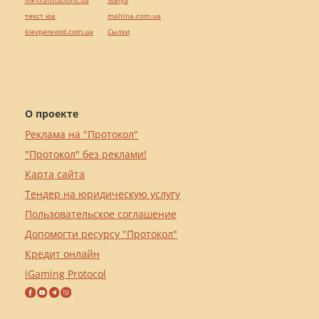
mk-translations.ua
Stelya
текст юа
maltina.com.ua
kievperevod.com.ua
Cылки
О проекте
Реклама на "Протокол"
"Протокол" без реклами!
Карта сайта
Тендер на юридическую услугу
Пользовательское соглашение
Допомогти ресурсу "Протокол"
Кредит онлайн
iGaming Protocol