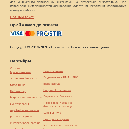
для индексации поисковыми системами на protocol.ua обязательна. Под
использованием понимается копирования, адаптация, рерайтинг, модификация
и тому подобное.
Полный текст
Приймаємо до оплати
Copyright © 2014-2026 «Протокол». Все права защищены.
Партнёры
Серьги с
Винный шкаф
бриллиантами
Подготовка к НМТ / ВНО
alliancetechnika.ua
pereklad.ua
миралинкс
hospice-life.com.ua/
Веб мастер
Перевозка больных
https://motokosmos.ua/
Перевозка лежачих
Синтезаторы
больных за границу
agrotechnika.com.ua
Шкафы купе
perevod.agency
Брендовые сумки
europeservice.com.ua
Натяжные потолки Nova