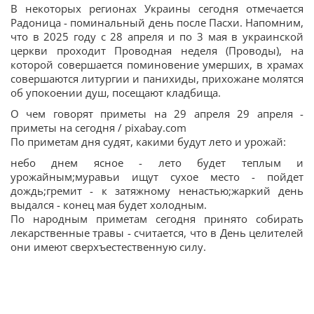
В некоторых регионах Украины сегодня отмечается
Радоница - поминальный день после Пасхи. Напомним,
что в 2025 году с 28 апреля и по 3 мая в украинской
церкви проходит Проводная неделя (Проводы), на
которой совершается поминовение умерших, в храмах
совершаются литургии и панихиды, прихожане молятся
об упокоении душ, посещают кладбища.
О чем говорят приметы на 29 апреля 29 апреля -
приметы на сегодня / pixabay.com
По приметам дня судят, какими будут лето и урожай:
небо днем ясное - лето будет теплым и
урожайным;муравьи ищут сухое место - пойдет
дождь;гремит - к затяжному ненастью;жаркий день
выдался - конец мая будет холодным.
По народным приметам сегодня принято собирать
лекарственные травы - считается, что в День целителей
они имеют сверхъестественную силу.