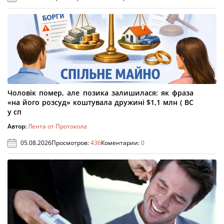
Чоловік помер, але позика залишилася: як фраза
«на його розсуд» коштувала дружині $1,1 млн ( ВС
у сп
Автор:
Лента от Протокола
05.08.2026
Просмотров:
436
Коментарии:
0