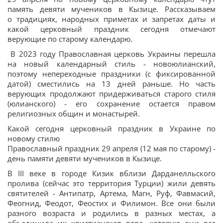
память девяти мучеников в Кызице. Рассказываем
о традициях, народных приметах и запретах даты и
какой церковный праздник сегодня отмечают
верующие по старому календарю.
В 2023 году Православная церковь Украины перешла
на новый календарный стиль - новоюлианский,
поэтому непереходные праздники (с фиксированной
датой) сместились на 13 дней раньше. Но часть
верующих продолжают придерживаться старого стиля
(юлианского) - его сохранение остается правом
религиозных общин и монастырей.
Какой сегодня церковный праздник в Украине по
новому стилю
Православный праздник 29 апреля (12 мая по старому) -
день памяти девяти мучеников в Кызице.
В III веке в городе Кизик вблизи Дарданелльского
пролива (сейчас это территория Турции) жили девять
святителей - Антипатр, Артема, Магн, Руф, Фавмасий,
Феогнид, Феодот, Феостих и Филимон. Все они были
разного возраста и родились в разных местах, а