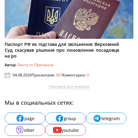
Паспорт РФ як підстава для звільнення: Верховний
Суд скасував рішення про поновлення посадовця
на ро
Автор:
Лента от Протокола
04.08.2026
Просмотров:
367
Коментарии:
0
Смотреть все новости
Мы в социальных сетях:
page
group
telegram
viber
youtube