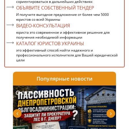
сориентироваться в дальнейших действиях
ОБЪЯВИТЕ СОБСТВЕННЫЙ ТЕНДЕР
И получите выгодное предложение от более чем 5000
юристов со всей Украины
ВИДЕО-КОНСУЛЬТАЦИЯ
юриста это современное и эффективное решение для
получения необходимой информации
КАТАЛОГ ЮРИСТОВ УКРАИНЫ
это эффективный способ найти надежного и
профессионального исполнителя для Вашей юридической
цели
Популярные новости
2026-08-09
20