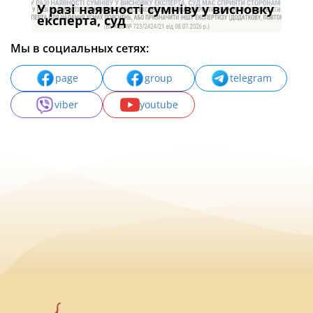
У разі наявності сумніву у висновку
Якщ
с
експерта, суд
вла
Мы в социальных сетях:
page
group
telegram
viber
youtube