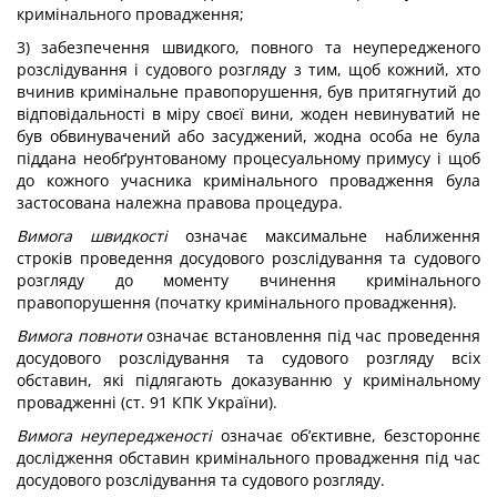
кримінального провадження;
3) забезпечення швидкого, повного та неупередженого
розслідування і судового розгляду з тим, щоб кожний, хто
вчинив кримінальне правопорушення, був притягнутий до
відповідальності в міру своєї вини, жоден невинуватий не
був обвинувачений або засуджений, жодна особа не була
піддана необґрунтованому процесуальному примусу і щоб
до кожного учасника кримінального провадження була
застосована належна правова процедура.
Вимога швидкості
означає максимальне наближення
строків проведення досудового розслідування та судового
розгляду до моменту вчинення кримінального
правопорушення (початку кримінального провадження).
Вимога повноти
означає встановлення під час проведення
досудового розслідування та судового розгляду всіх
обставин, які підлягають доказуванню у кримінальному
провадженні (ст. 91 КПК України).
Вимога неупередженості
означає об’єктивне, безстороннє
дослідження обставин кримінального провадження під час
досудового розслідування та судового розгляду.