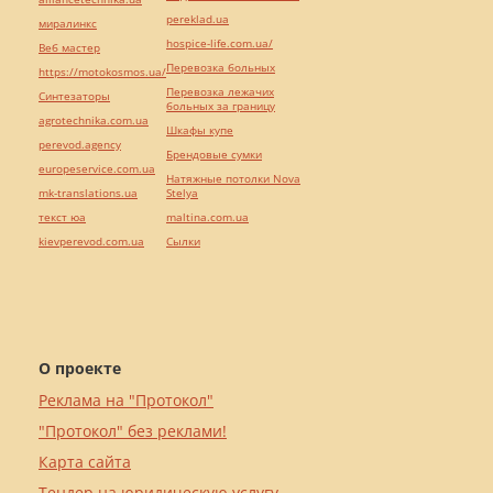
pereklad.ua
миралинкс
hospice-life.com.ua/
Веб мастер
Перевозка больных
https://motokosmos.ua/
Перевозка лежачих
Синтезаторы
больных за границу
agrotechnika.com.ua
Шкафы купе
perevod.agency
Брендовые сумки
europeservice.com.ua
Натяжные потолки Nova
mk-translations.ua
Stelya
текст юа
maltina.com.ua
kievperevod.com.ua
Cылки
О проекте
Реклама на "Протокол"
"Протокол" без реклами!
Карта сайта
Тендер на юридическую услугу