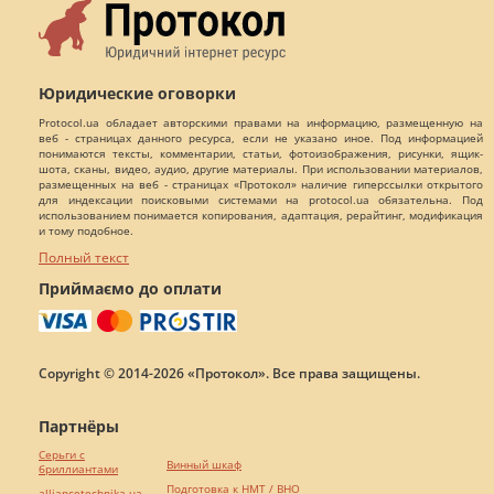
Юридические оговорки
Protocol.ua обладает авторскими правами на информацию, размещенную на
веб - страницах данного ресурса, если не указано иное. Под информацией
понимаются тексты, комментарии, статьи, фотоизображения, рисунки, ящик-
шота, сканы, видео, аудио, другие материалы. При использовании материалов,
размещенных на веб - страницах «Протокол» наличие гиперссылки открытого
для индексации поисковыми системами на protocol.ua обязательна. Под
использованием понимается копирования, адаптация, рерайтинг, модификация
и тому подобное.
Полный текст
Приймаємо до оплати
Copyright © 2014-2026 «Протокол». Все права защищены.
Партнёры
Серьги с
Винный шкаф
бриллиантами
Подготовка к НМТ / ВНО
alliancetechnika.ua