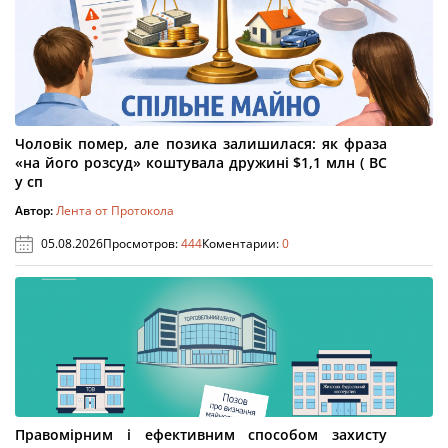
Чоловік помер, але позика залишилася: як фраза
«на його розсуд» коштувала дружині $1,1 млн ( ВС
у сп
Автор:
Лента от Протокола
05.08.2026
Просмотров:
444
Коментарии:
0
Правомірним і ефективним способом захисту