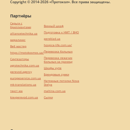
Copyright © 2014-2026 «Протокол». Все права защищены.
Партнёры
Серьги с
Винный шкаф
бриллиантами
Подготовка к НМТ / ВНО
alliancetechnika.ua
pereklad.ua
миралинкс
hospice-life.com.ua/
Веб мастер
Перевозка больных
https://motokosmos.ua/
Перевозка лежачих
Синтезаторы
больных за границу
agrotechnika.com.ua
Шкафы купе
perevod.agency
Брендовые сумки
europeservice.com.ua
Натяжные потолки Nova
mk-translations.ua
Stelya
текст юа
maltina.com.ua
kievperevod.com.ua
Cылки