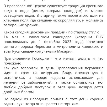
В православной церкви существует традиция крестного
хода к воде (рекам, озерам, колодцам) и малого
освещение воды. В старину также после этого шли на
хлебные поля, где священник окроплял их, и молились
за хороший урожай.
Какой сегодня церковный праздник по старому стилю
14 мая в юлианском календаре (которым ПЦУ
пользовалась до 1 сентября 2023 года) почитают
святого пророка Иеремию и митрополита Киевского и
всея Руси священномученика Макария.
Преполовение Господне - что нельзя делать и что
положено
Как уже говорили, в день Преполовения верующие
идут в храм на литургию. Воду, освященную в
источниках, в народе издавна использовали для
лечения от заболеваний, а также обливались ею.
Любой добрый поступок в этот день возвращается
двойным благом.
По одной из народных примет в этот день хорошо
садить лук - тогда он вырастет не горьким.