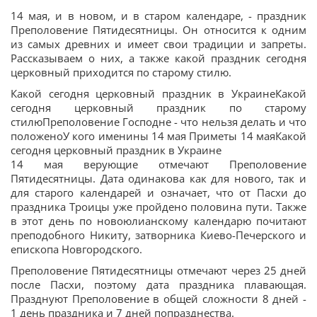
14 мая, и в новом, и в старом календаре, - праздник
Преполовение Пятидесятницы. Он относится к одним
из самых древних и имеет свои традиции и запреты.
Рассказываем о них, а также какой праздник сегодня
церковный приходится по старому стилю.
Какой сегодня церковный праздник в УкраинеКакой
сегодня церковный праздник по старому
стилюПреполовение Господне - что нельзя делать и что
положеноУ кого именины 14 мая Приметы 14 маяКакой
сегодня церковный праздник в Украине
14 мая верующие отмечают Преполовение
Пятидесятницы. Дата одинакова как для нового, так и
для старого календарей и означает, что от Пасхи до
праздника Троицы уже пройдено половина пути. Также
в этот день по новоюлианскому календарю почитают
преподобного Никиту, затворника Киево-Печерского и
епископа Новгородского.
Преполовение Пятидесятницы отмечают через 25 дней
после Пасхи, поэтому дата праздника плавающая.
Празднуют Преполовение в общей сложности 8 дней -
1 день праздника и 7 дней попразднества.