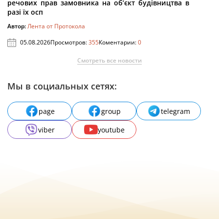
речових прав замовника на об’єкт будівництва в
разі їх осп
Автор:
Лента от Протокола
05.08.2026
Просмотров:
355
Коментарии:
0
Смотреть все новости
Мы в социальных сетях:
page
group
telegram
viber
youtube