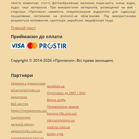
тексти, коментарі, статті, фотозображення, малюнки, ящик-шота, скани, відео,
аудіо, інші матеріали. При використанні матеріалів, розміщених на веб -
сторінках «Протокол» наявність гіперпосилання відкритого для індексації
пошуковими системами на protocol.ua обов`язкове. Під використанням
розуміється копіювання, адаптація, рерайтинг, модифікація тощо.
Повний текст
Приймаємо до оплати
Copyright © 2014-2026 «Протокол». Всі права захищені.
Партнери
Сережки з діамантами
pereklad.ua
alliancetechnika.ua
Підготовка до НМТ / ЗНО
миралинкс
Винна шафа
Веб мастер
Перевезення хворих
https://motokosmos.ua/
hospice-life.com.ua/
Синтезатори
mk-translations.ua
perevod.agency
maltina.com.ua
agrotechnika.com.ua
Шафи купе
europeservice.com.ua