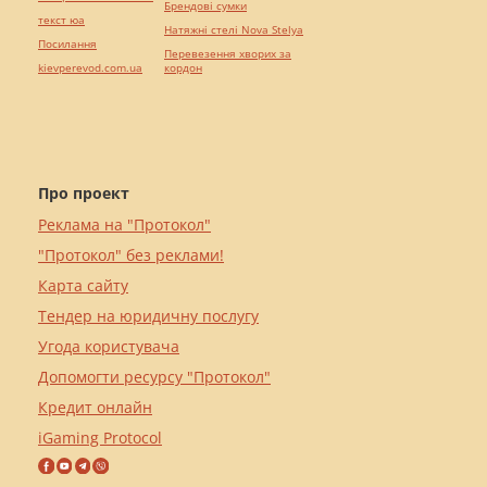
Брендові сумки
текст юа
Натяжні стелі Nova Stelya
Посилання
Перевезення хворих за
kievperevod.com.ua
кордон
Про проект
Реклама на "Протокол"
"Протокол" без реклами!
Карта сайту
Тендер на юридичну послугу
Угода користувача
Допомогти ресурсу "Протокол"
Кредит онлайн
iGaming Protocol