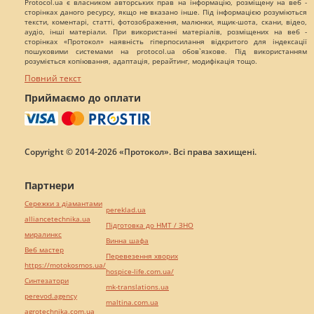
Protocol.ua є власником авторських прав на інформацію, розміщену на веб -
сторінках даного ресурсу, якщо не вказано інше. Під інформацією розуміються
тексти, коментарі, статті, фотозображення, малюнки, ящик-шота, скани, відео,
аудіо, інші матеріали. При використанні матеріалів, розміщених на веб -
сторінках «Протокол» наявність гіперпосилання відкритого для індексації
пошуковими системами на protocol.ua обов`язкове. Під використанням
розуміється копіювання, адаптація, рерайтинг, модифікація тощо.
Повний текст
Приймаємо до оплати
Copyright © 2014-2026 «Протокол». Всі права захищені.
Партнери
Сережки з діамантами
pereklad.ua
alliancetechnika.ua
Підготовка до НМТ / ЗНО
миралинкс
Винна шафа
Веб мастер
Перевезення хворих
https://motokosmos.ua/
hospice-life.com.ua/
Синтезатори
mk-translations.ua
perevod.agency
maltina.com.ua
agrotechnika.com.ua