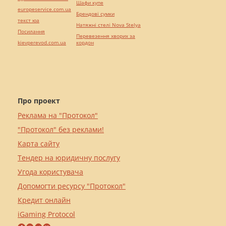
Шафи купе
europeservice.com.ua
Брендові сумки
текст юа
Натяжні стелі Nova Stelya
Посилання
Перевезення хворих за
kievperevod.com.ua
кордон
Про проект
Реклама на "Протокол"
"Протокол" без реклами!
Карта сайту
Тендер на юридичну послугу
Угода користувача
Допомогти ресурсу "Протокол"
Кредит онлайн
iGaming Protocol